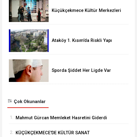
Küçükçekmece Kültür Merkezleri
Milyonları Ağırladı
Ataköy 1. Kısım’da Riskli Yapı
Raporu Verilen Bina Yıkılacak mı?
Sporda Şiddet Her Ligde Var
Çok Okunanlar
1.
Mahmut Gürcan Memleket Hasretini Giderdi
2.
KÜÇÜKÇEKMECE'DE KÜLTÜR SANAT