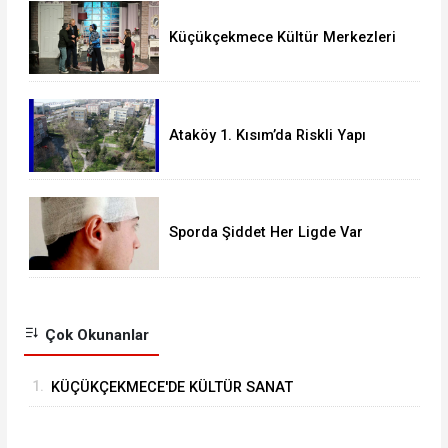
Küçükçekmece Kültür Merkezleri
Milyonları Ağırladı
Ataköy 1. Kısım’da Riskli Yapı
Raporu Verilen Bina Yıkılacak mı?
Sporda Şiddet Her Ligde Var
Çok Okunanlar
1.
KÜÇÜKÇEKMECE'DE KÜLTÜR SANAT
GEZİLERİNDE YENİ ROTA “TARİHİ YARIMADA”