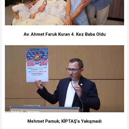
Av. Ahmet Faruk Kuran 4. Kez Baba Oldu
Mehmet Pamuk; KİPTAŞ’a Yakışmadı