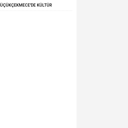
ÜÇÜKÇEKMECE'DE KÜLTÜR
ANAT GEZİLERİNDE YENİ ROTA
TARİHİ YARIMADA”