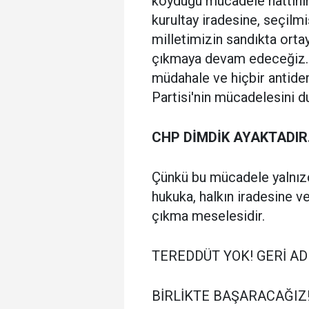
koyduğu mücadele hattının
kurultay iradesine, seçilm
milletimizin sandıkta ort
çıkmaya devam edeceğiz. H
müdahale ve hiçbir antide
Partisi'nin mücadelesini d
CHP DİMDİK AYAKTADIR
Çünkü bu mücadele yalnızc
hukuka, halkın iradesine v
çıkma meselesidir.
TEREDDÜT YOK! GERİ AD
BİRLİKTE BAŞARACAĞIZ!