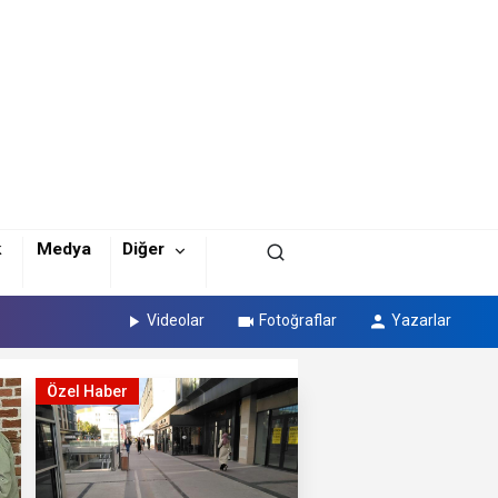
k
Medya
Diğer
Videolar
Fotoğraflar
Yazarlar
Özel Haber