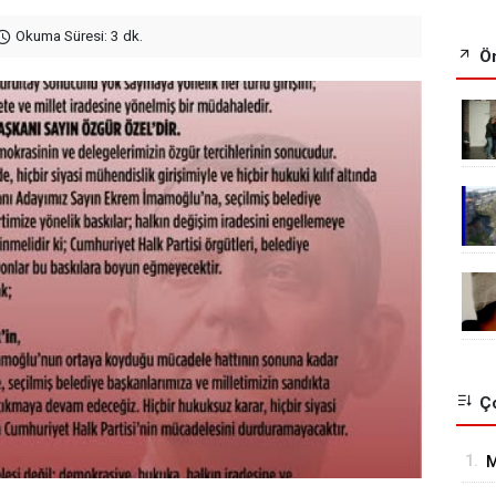
Okuma Süresi: 3 dk.
Ön
Ço
1.
M
H