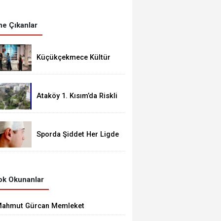
e Çıkanlar
Küçükçekmece Kültür
Merkezleri Milyonları
Ağırladı
Ataköy 1. Kısım’da Riskli
Yapı Raporu Verilen Bina
Yıkılacak mı?
Sporda Şiddet Her Ligde
Var
k Okunanlar
ahmut Gürcan Memleket
asretini Giderdi