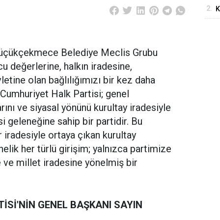
2.
K
S
“
Küçükçekmece Belediye Meclis Grubu
u değerlerine, halkın iradesine,
tine olan bağlılığımızı bir kez daha
. Cumhuriyet Halk Partisi; genel
rını ve siyasal yönünü kurultay iradesiyle
i geleneğine sahip bir partidir. Bu
 iradesiyle ortaya çıkan kurultay
ik her türlü girişim; yalnızca partimize
 ve millet iradesine yönelmiş bir
İSİ'NİN GENEL BAŞKANI SAYIN