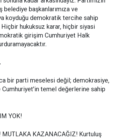
 sonuna kadar arkasındayız. Partimizin
iş belediye başkanlarımıza ve
aya koyduğu demokratik tercihe sahip
içbir hukuksuz karar, hiçbir siyasi
mokratik girişim Cumhuriyet Halk
urduramayacaktır.
.
a bir parti meselesi değil; demokrasiye,
e Cumhuriyet'in temel değerlerine sahip
IM YOK!
 MUTLAKA KAZANACAĞIZ! Kurtuluş