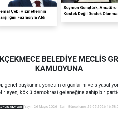
Seymen Gençtürk; Amatöre
emal Çebi Hizmetlerinin
Köstek Değil Destek Olunmal
arşılığını Fazlasıyla Aldı
KÇEKMECE BELEDİYE MECLİS G
KAMUOYUNA
; genel başkanını, yönetim organlarını ve siyasal yö
lirleyen, köklü demokrasi geleneğine sahip bir parti
Yayın: 26 Mayıs 2026 - Salı - Güncelleme: 26.05.2026 16:58:
GÜNCEL OLAYLAR