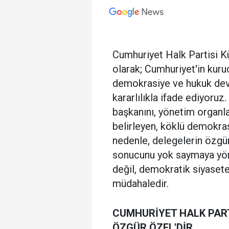
Cumhuriyet Halk Partisi 
olarak; Cumhuriyet'in kuruc
demokrasiye ve hukuk devle
kararlılıkla ifade ediyoruz
başkanını, yönetim organla
belirleyen, köklü demokras
nedenle, delegelerin özgür
sonucunu yok saymaya yönel
değil, demokratik siyasete
müdahaledir.
CUMHURİYET HALK PART
ÖZGÜR ÖZEL'DİR.