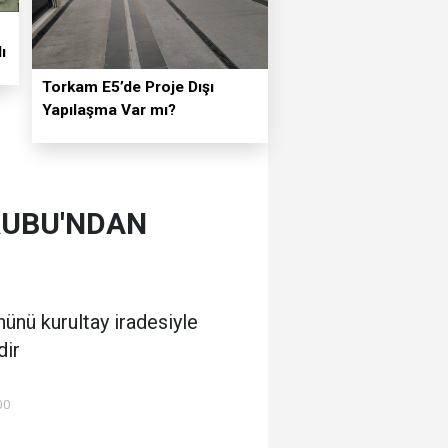
ı
Torkam E5’de Proje Dışı
Yapılaşma Var mı?
RUBU'NDAN
nünü kurultay iradesiyle
dir
00