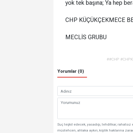
yok tek başına; Ya hep ber
CHP KÜÇÜKÇEKMECE BE
MECLİS GRUBU
##CHP #CHPKü
Yorumlar (0)
Suç teşkil edecek, yasadışı, tehditkar, rahatsız 
müstehcen, ahlaka aykırı, kişilik haklarına zarar