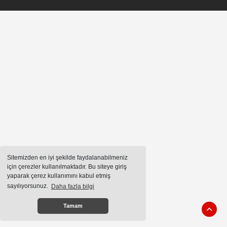
haber yazılımı
haber paketi
haber scripti
haber yazılım
haber script
Sitemizden en iyi şekilde faydalanabilmeniz
için çerezler kullanılmaktadır. Bu siteye giriş
yaparak çerez kullanımını kabul etmiş
sayılıyorsunuz.
Daha fazla bilgi
Tamam