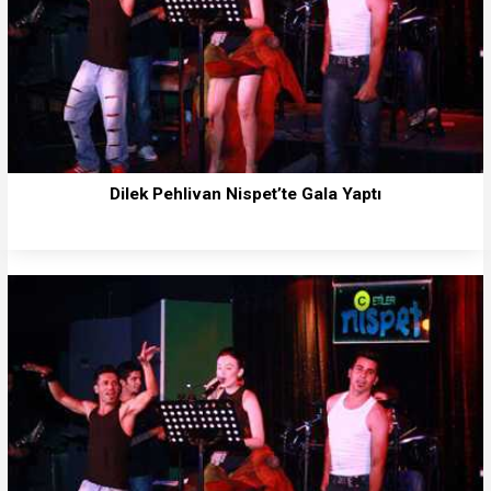
Dilek Pehlivan Nispet’te Gala Yaptı