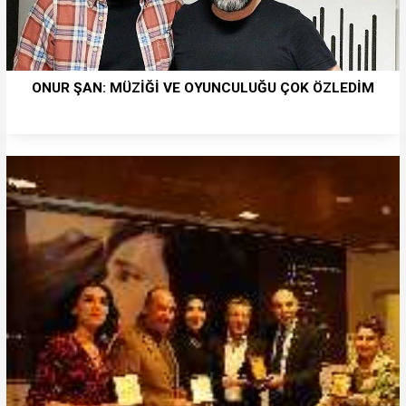
ONUR ŞAN: MÜZİĞİ VE OYUNCULUĞU ÇOK ÖZLEDİM