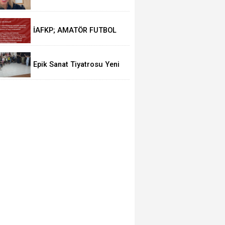
Sporcu Deniz Kayadelen
Oldu
İAFKP; AMATÖR FUTBOL
YÜK DEĞİLDİR
Epik Sanat Tiyatrosu Yeni
Dönem Çalışmalarına
Başladı