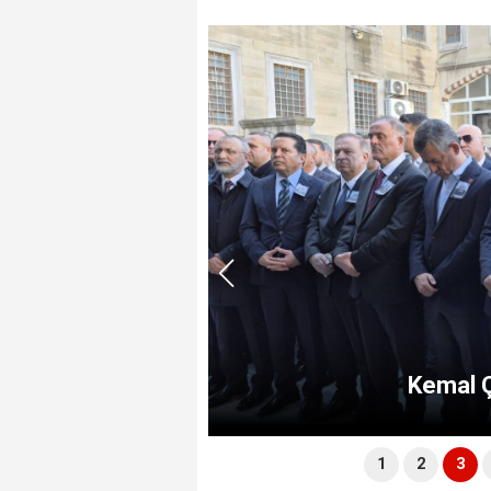
a evine Girdi
Kemal Ç
1
2
3