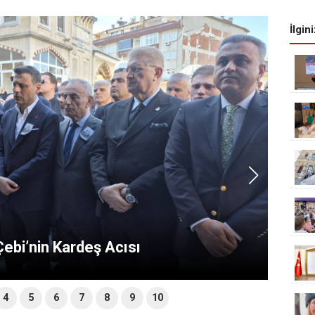
İlgin
ebi’nin Kardeş Acısı
4
5
6
7
8
9
10