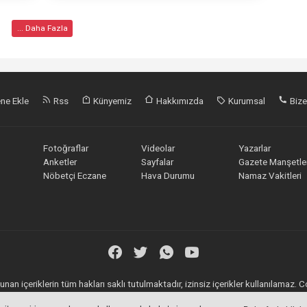
... Daha Fazla
ne Ekle
Rss
Künyemiz
Hakkımızda
Kurumsal
Bize
Fotoğraflar
Videolar
Yazarlar
Anketler
Sayfalar
Gazete Manşetler
Nöbetçi Eczane
Hava Durumu
Namaz Vakitleri
nan içeriklerin tüm hakları saklı tutulmaktadır, izinsiz içerikler kullanılamaz.
Haber Yazılımı:
Web Aksiyon