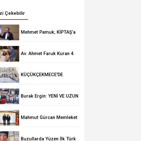
izi Çekebilir
Mehmet Pamuk; KİPTAŞ’a
Yakışmadı
Av. Ahmet Faruk Kuran 4.
Kez Baba Oldu
KÜÇÜKÇEKMECE'DE
KÜLTÜR SANAT
GEZİLERİNDE YENİ ROTA
“TARİHİ YARIMADA”
Burak Ergin: YENİ VE UZUN
BİR YOLCULUĞA
ÇIKIYORUZ!
Yahya Göktaş’ın Acı Günü
Mahmut Gürcan Memleket
Hasretini Giderdi
Buzullarda Yüzen İlk Türk