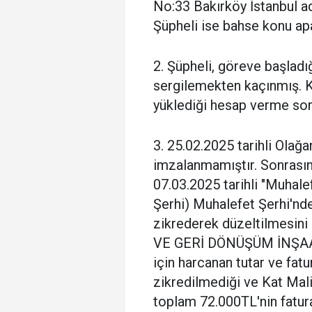
No:33 Bakırköy İstanbul adr
Şüpheli ise bahse konu apa
2. Şüpheli, göreve başladığ
sergilemekten kaçınmış. K
yüklediği hesap verme sor
3. 25.02.2025 tarihli Olağ
imzalanmamıştır. Sonrası
07.03.2025 tarihli "Muhale
Şerhi) Muhalefet Şerhi'nde
zikrederek düzeltilmesi
VE GERİ DÖNÜŞÜM İNŞAAT 
için harcanan tutar ve fatu
zikredilmediği ve Kat Mali
toplam 72.000TL'nin faturas