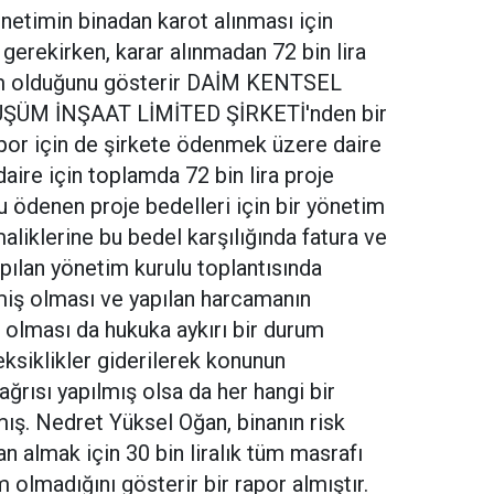
netimin binadan karot alınması için
gerekirken, karar alınmadan 72 bin lira
lam olduğunu gösterir DAİM KENTSEL
ÜM İNŞAAT LİMİTED ŞİRKETİ'nden bir
rapor için de şirkete ödenmek üzere daire
aire için toplamda 72 bin lira proje
 ödenen proje bedelleri için bir yönetim
maliklerine bu bedel karşılığında fatura ve
ılan yönetim kurulu toplantısında
ş olması ve yapılan harcamanın
olması da hukuka aykırı bir durum
eksiklikler giderilerek konunun
ğrısı yapılmış olsa da her hangi bir
ış. Nedret Yüksel Oğan, binanın risk
an almak için 30 bin liralık tüm masrafı
 olmadığını gösterir bir rapor almıştır.