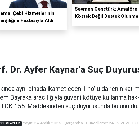
Seymen Gençtürk; Amatöre
emal Çebi Hizmetlerinin
Köstek Değil Destek Olunmal
arşılığını Fazlasıyla Aldı
rf. Dr. Ayfer Kaynar’a Suç Duyuru
kkında aynı binada ikamet eden 1 no’lu dairenin kat 
em Bayraka aracılığıyla güveni kötüye kullanma hak
TCK 155. Maddesinden suç duyurusunda bulunuldu.
Yayın: 24 Aralık 2025 - Çarşamba - Güncelleme: 24.12.2025 17:
CEL OLAYLAR