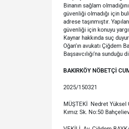
Binanın sağlam olmadığını 
güvenliği olmadığı için bu
adrese taşınmıştır. Yapılan
güvenliği için konuyu yarg
Kaynar hakkında suç duyu
Oğan’ın avukatı Çiğdem Bay
Başsavcılığı’na sunduğu dil
BAKIRKÖY NÖBETÇİ CUM
2025/150321
MÜŞTEKİ Nedret Yüksel OĞ
Kımız Sk. No:50 Bahçeliev
VEKİLİ Av. Çiğdem BAY