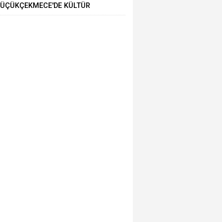
ÜÇÜKÇEKMECE'DE KÜLTÜR
ANAT GEZİLERİNDE YENİ ROTA
TARİHİ YARIMADA”