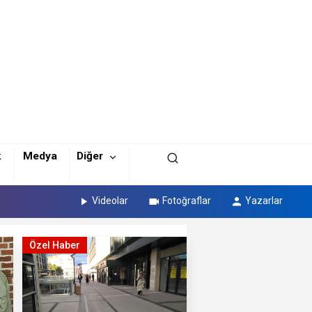
k
Medya
Diğer
Videolar
Fotoğraflar
Yazarlar
Özel Haber