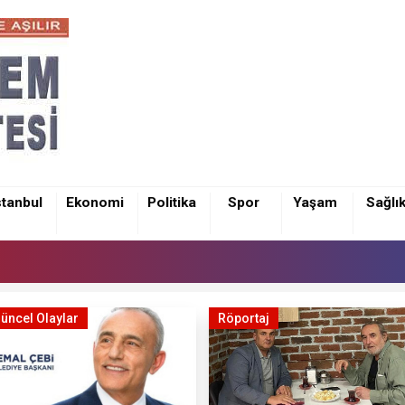
stanbul
Ekonomi
Politika
Spor
Yaşam
Sağlı
üncel Olaylar
Röportaj