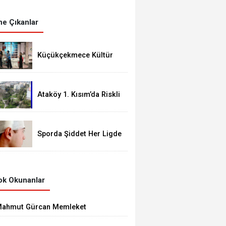
e Çıkanlar
Küçükçekmece Kültür
Merkezleri Milyonları
Ağırladı
Ataköy 1. Kısım’da Riskli
Yapı Raporu Verilen Bina
Yıkılacak mı?
Sporda Şiddet Her Ligde
Var
k Okunanlar
ahmut Gürcan Memleket
asretini Giderdi