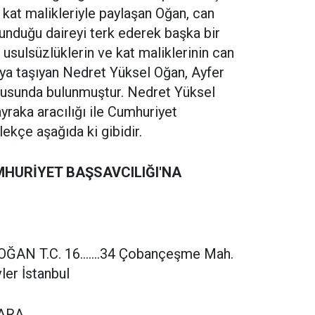
kat malikleriyle paylaşan Oğan, can
lunduğu daireyi terk ederek başka bir
 usulsüzlüklerin ve kat maliklerinin can
ıya taşıyan Nedret Yüksel Oğan, Ayfer
rusunda bulunmuştur. Nedret Yüksel
raka aracılığı ile Cumhuriyet
ekçe aşağıda ki gibidir.
HURİYET BAŞSAVCILIĞI'NA
AN T.C. 16.......34 Çobançeşme Mah.
ler İstanbul
KARA