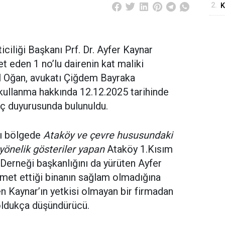
2.
K
S
“
ciliği Başkanı Prf. Dr. Ayfer Kaynar
t eden 1 no’lu dairenin kat maliki
l Oğan, avukatı Çiğdem Bayraka
 kullanma hakkında 12.12.2025 tarihinde
 duyurusunda bulunuldu.
ı bölgede
Ataköy ve çevre hususundaki
a yönelik gösteriler yapan
Ataköy 1.Kısım
erneği başkanlığını da yürüten Ayfer
amet ettiği binanın sağlam olmadığına
n Kaynar’ın yetkisi olmayan bir firmadan
oldukça düşündürücü.