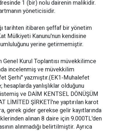
esinde 1 (bir) nolu dairenin malikidir.
rtmanın yöneticisidir.
ı tarihten itibaren şeffaf bir yönetim
at Mülkiyeti Kanunu'nun kendisine
umluluğunu yerine getirmemiştir.
an Genel Kurul Toplantısı müvekkilimce
nda incelenmiş ve müvekkilim
fet Şerhi" yazmıştır.(EK1-Muhalefet
; hesaplarda yanlışlıklar olduğunu
ni istemiş ve DAİM KENTSEL DÖNÜŞÜM
LİMİTED ŞİRKETİ'ne yaptırılan karot
ra, gerek gider gerekse gelir kayıtlarında
klerinden alınan 8 daire için 9.000TL'den
ının alınmadığı belirtilmiştir. Ayrıca