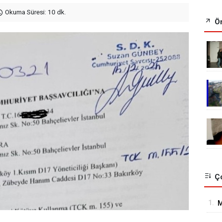
Okuma Süresi: 10 dk.
Ön
Ço
1.
M
H