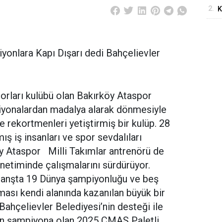
2.
K
S
“
yonlara Kapı Dışarı dedi Bahçelievler
orları kulübü olan Bakırköy Ataspor
iyonalardan madalya alarak dönmesiyle
 rekortmenleri yetiştirmiş bir kulüp. 28
ış iş insanları ve spor sevdalıları
öy Ataspor Milli Takımlar antrenörü de
etiminde çalışmalarını sürdürüyor.
 branşta 19 Dünya şampiyonluğu ve beş
ası kendi alanında kazanılan büyük bir
 Bahçelievler Belediyesi’nin desteği ile
 son şampiyona olan 2025 CMAS Paletli