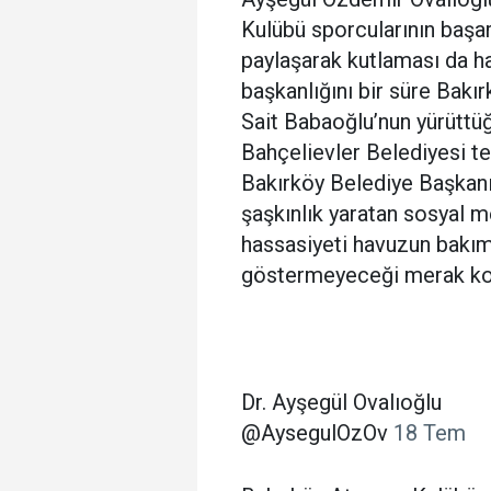
Kulübü sporcularının başa
paylaşarak kutlaması da ha
başkanlığını bir süre Bak
Sait Babaoğlu’nun yürüttü
Bahçelievler Belediyesi te
Bakırköy Belediye Başkan
şaşkınlık yaratan sosyal 
hassasiyeti havuzun bakım 
göstermeyeceği merak k
Dr. Ayşegül Ovalıoğlu
@AysegulOzOv
18 Tem