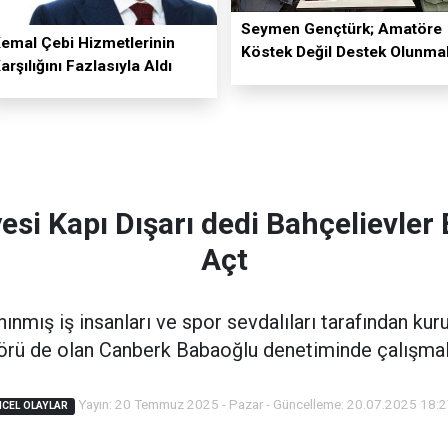
Seymen Gençtürk; Amatöre
emal Çebi Hizmetlerinin
Köstek Değil Destek Olunmal
arşılığını Fazlasıyla Aldı
esi Kapı Dışarı dedi Bahçelievler
Açt
nınmış iş insanları ve spor sevdalıları tarafından kur
örü de olan Canberk Babaoğlu denetiminde çalışmala
Yayın: 20 Temmuz 2025 - Pazar - Güncelleme: 20.07.2025 18:
CEL OLAYLAR