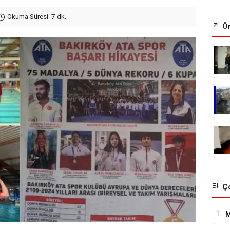
Okuma Süresi: 7 dk.
Ön
Ço
1.
M
H