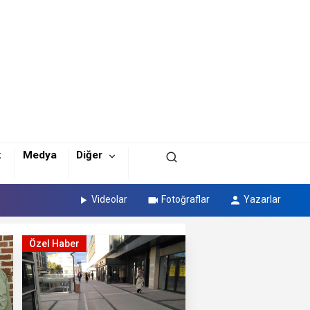
k
Medya
Diğer
Videolar
Fotoğraflar
Yazarlar
Özel Haber