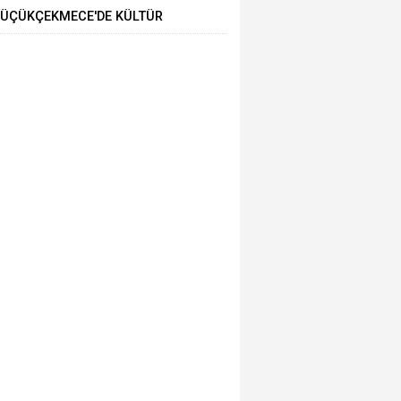
ÜÇÜKÇEKMECE'DE KÜLTÜR
ANAT GEZİLERİNDE YENİ ROTA
TARİHİ YARIMADA”