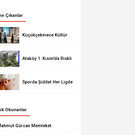
e Çıkanlar
Küçükçekmece Kültür
Merkezleri Milyonları
Ağırladı
Ataköy 1. Kısım’da Riskli
Yapı Raporu Verilen Bina
Yıkılacak mı?
Sporda Şiddet Her Ligde
Var
k Okunanlar
ahmut Gürcan Memleket
asretini Giderdi