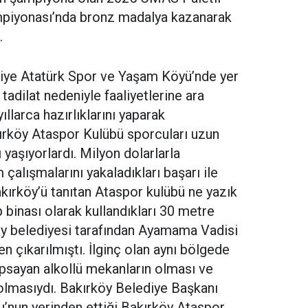
iyonası’nda bronz madalya kazanarak
.
iye Atatürk Spor ve Yaşam Köyü’nde yer
tadilat nedeniyle faaliyetlerine ara
llarca hazırlıklarını yaparak
ırköy Ataspor Kulübü sporcuları uzun
 yaşıyorlardı. Milyon dolarlarla
çalışmalarını yakaladıkları başarı ile
kırköy’ü tanıtan Ataspor kulübü ne yazık
 binası olarak kullandıkları 30 metre
köy belediyesi tarafından Ayamama Vadisi
n çıkarılmıştı. İlginç olan aynı bölgede
apsayan alkollü mekanların olması ve
lmasıydı. Bakırköy Belediye Başkanı
’nun yerinden ettiği Bakırköy Ataspor