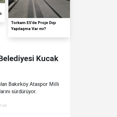
ı
Torkam E5’de Proje Dışı
Yapılaşma Var mı?
 Belediyesi Kucak
ulan Bakırköy Ataspor Milli
rını sürdürüyor.
27:00