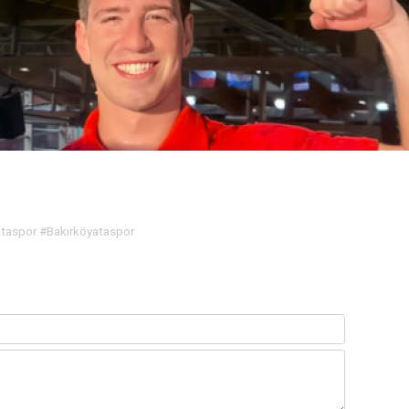
taspor #Bakırköyataspor