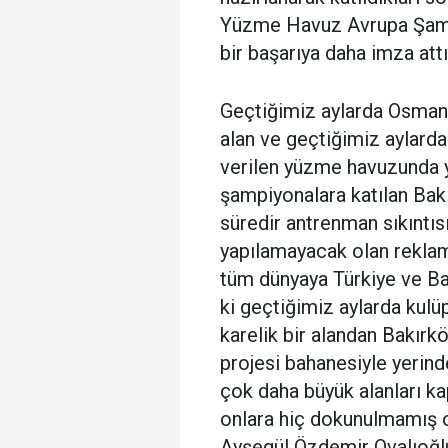
Yüzme Havuz Avrupa Şamp
bir başarıya daha imza attı
Geçtiğimiz aylarda Osman
alan ve geçtiğimiz aylarda 
verilen yüzme havuzunda yı
şampiyonalara katılan Bak
süredir antrenman sıkıntısı
yapılamayacak olan reklam 
tüm dünyaya Türkiye ve Ba
ki geçtiğimiz aylarda kulüp
karelik bir alandan Bakır
projesi bahanesiyle yerinde
çok daha büyük alanları k
onlara hiç dokunulmamış o
Ayşegül Özdemir Ovalıoğlu