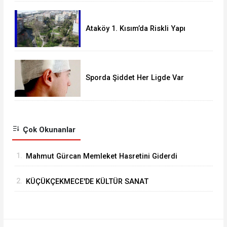
Ataköy 1. Kısım’da Riskli Yapı
Raporu Verilen Bina Yıkılacak mı?
Sporda Şiddet Her Ligde Var
Çok Okunanlar
1.
Mahmut Gürcan Memleket Hasretini Giderdi
2.
KÜÇÜKÇEKMECE'DE KÜLTÜR SANAT
GEZİLERİNDE YENİ ROTA “TARİHİ YARIMADA”