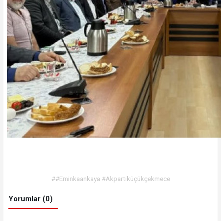
##Eminkaankaya #Akpartiküçükçekmece
Yorumlar (0)