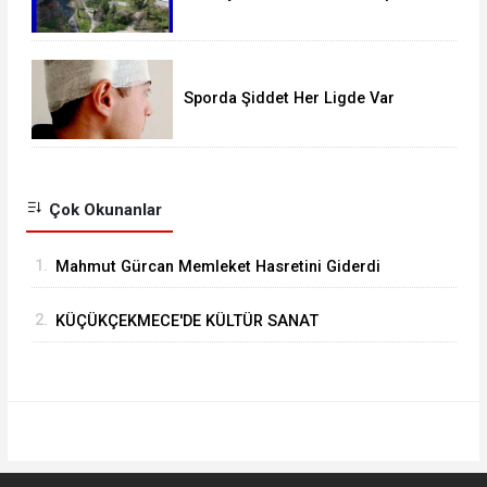
Raporu Verilen Bina Yıkılacak mı?
Sporda Şiddet Her Ligde Var
Çok Okunanlar
1.
Mahmut Gürcan Memleket Hasretini Giderdi
2.
KÜÇÜKÇEKMECE'DE KÜLTÜR SANAT
GEZİLERİNDE YENİ ROTA “TARİHİ YARIMADA”