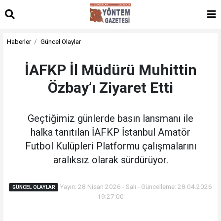
Haberler
Güncel Olaylar
İAFKP İl Müdürü Muhittin
Özbay’ı Ziyaret Etti
Geçtiğimiz günlerde basın lansmanı ile
halka tanıtılan İAFKP İstanbul Amatör
Futbol Kulüpleri Platformu çalışmalarını
aralıksız olarak sürdürüyor.
Yayın: 28 Nisan 2026 - Salı - Güncelleme: 28.04.2026
GÜNCEL OLAYLAR
19:27:00