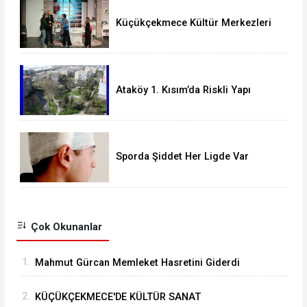
Küçükçekmece Kültür Merkezleri
Milyonları Ağırladı
Ataköy 1. Kısım’da Riskli Yapı
Raporu Verilen Bina Yıkılacak mı?
Sporda Şiddet Her Ligde Var
Çok Okunanlar
1.
Mahmut Gürcan Memleket Hasretini Giderdi
2.
KÜÇÜKÇEKMECE'DE KÜLTÜR SANAT