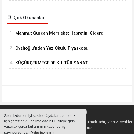
Çok Okunanlar
1.
Mahmut Gürcan Memleket Hasretini Giderdi
2.
Ovalıoğlu’ndan Yaz Okulu Fiyaskosu
3.
KÜÇÜKÇEKMECE'DE KÜLTÜR SANAT
GEZİLERİNDE YENİ ROTA “TARİHİ YARIMADA”
Sitemizden en iyi şekilde faydalanabilmeniz
için çerezler kullanılmaktadır. Bu siteye giriş
Sitemizde bulunan içeriklerin tüm hakları saklı tutulmaktadır, izinsiz içerikler
yaparak çerez kullanımını kabul etmiş
kullanılamaz. Copyright 2008
sayılıyorsunuz.
Daha fazla bilgi