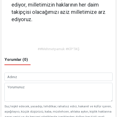
ediyor, milletimizin haklarının her daim
takipçisi olacağımızı aziz milletimize arz
ediyoruz.
##Mehmetpamuk #KİPTAŞ
Yorumlar (0)
Suç teşkil edecek, yasadışı, tehditkar, rahatsız edici, hakaret ve küfür içeren,
aşağılayıcı, küçük düşürücü, kaba, müstehcen, ahlaka aykırı, kişilik haklarına
zarar verici ya da benzeri niteliklerde içeriklerden doğan her türlü mali,