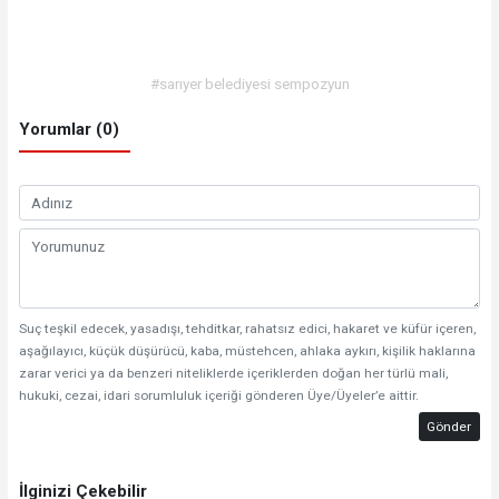
#sarıyer belediyesi sempozyun
Yorumlar (0)
Suç teşkil edecek, yasadışı, tehditkar, rahatsız edici, hakaret ve küfür içeren,
aşağılayıcı, küçük düşürücü, kaba, müstehcen, ahlaka aykırı, kişilik haklarına
zarar verici ya da benzeri niteliklerde içeriklerden doğan her türlü mali,
hukuki, cezai, idari sorumluluk içeriği gönderen Üye/Üyeler’e aittir.
Gönder
İlginizi Çekebilir