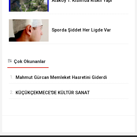
Ataköy 1. Kısım’da Riskli Yapı
Raporu Verilen Bina Yıkılacak mı?
Sporda Şiddet Her Ligde Var
Çok Okunanlar
1.
Mahmut Gürcan Memleket Hasretini Giderdi
2.
KÜÇÜKÇEKMECE'DE KÜLTÜR SANAT
GEZİLERİNDE YENİ ROTA “TARİHİ YARIMADA”