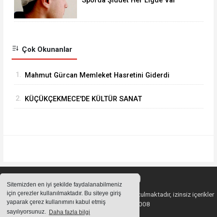
Sporda Şiddet Her Ligde Var
Çok Okunanlar
1.
Mahmut Gürcan Memleket Hasretini Giderdi
2.
KÜÇÜKÇEKMECE'DE KÜLTÜR SANAT
GEZİLERİNDE YENİ ROTA “TARİHİ YARIMADA”
Sitemizden en iyi şekilde faydalanabilmeniz
için çerezler kullanılmaktadır. Bu siteye giriş
Sitemizde bulunan içeriklerin tüm hakları saklı tutulmaktadır, izinsiz içerikler
yaparak çerez kullanımını kabul etmiş
kullanılamaz. Copyright 2008
sayılıyorsunuz.
Daha fazla bilgi