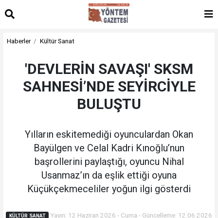
Haberler
Kültür Sanat
'DEVLERİN SAVAŞI' SKSM
SAHNESİ’NDE SEYİRCİYLE
BULUŞTU
Yılların eskitemediği oyunculardan Okan
Bayülgen ve Celal Kadri Kınoğlu’nun
başrollerini paylaştığı, oyuncu Nihal
Usanmaz’ın da eşlik ettiği oyuna
Küçükçekmeceliler yoğun ilgi gösterdi
Yayın: 12 Haziran 2026 - Cuma - Güncelleme: 12.06.2026
KÜLTÜR SANAT