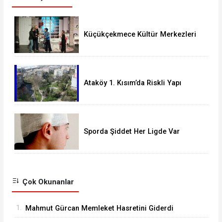
Küçükçekmece Kültür Merkezleri
Milyonları Ağırladı
Ataköy 1. Kısım’da Riskli Yapı
Raporu Verilen Bina Yıkılacak mı?
Sporda Şiddet Her Ligde Var
Çok Okunanlar
1.
Mahmut Gürcan Memleket Hasretini Giderdi