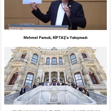
Mehmet Pamuk; KİPTAŞ’a Yakışmadı