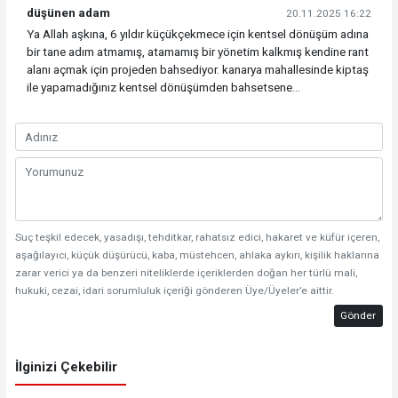
düşünen adam
20.11.2025 16:22
Ya Allah aşkına, 6 yıldır küçükçekmece için kentsel dönüşüm adına
bir tane adım atmamış, atamamış bir yönetim kalkmış kendine rant
alanı açmak için projeden bahsediyor. kanarya mahallesinde kiptaş
ile yapamadığınız kentsel dönüşümden bahsetsene...
Suç teşkil edecek, yasadışı, tehditkar, rahatsız edici, hakaret ve küfür içeren,
aşağılayıcı, küçük düşürücü, kaba, müstehcen, ahlaka aykırı, kişilik haklarına
zarar verici ya da benzeri niteliklerde içeriklerden doğan her türlü mali,
hukuki, cezai, idari sorumluluk içeriği gönderen Üye/Üyeler’e aittir.
Gönder
İlginizi Çekebilir