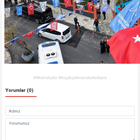
##Kemalçebi #Küçükçekmecebelediyesi
Yorumlar (0)