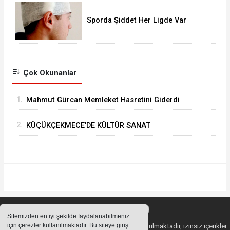
Sporda Şiddet Her Ligde Var
Çok Okunanlar
1.
Mahmut Gürcan Memleket Hasretini Giderdi
2.
KÜÇÜKÇEKMECE'DE KÜLTÜR SANAT
GEZİLERİNDE YENİ ROTA “TARİHİ YARIMADA”
Sitemizden en iyi şekilde faydalanabilmeniz
için çerezler kullanılmaktadır. Bu siteye giriş
Sitemizde bulunan içeriklerin tüm hakları saklı tutulmaktadır, izinsiz içerikler