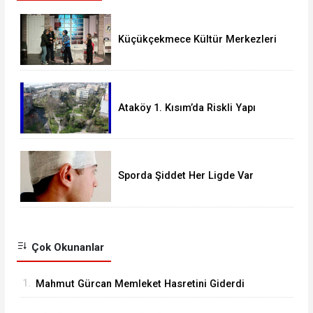
Küçükçekmece Kültür Merkezleri
Milyonları Ağırladı
Ataköy 1. Kısım’da Riskli Yapı
Raporu Verilen Bina Yıkılacak mı?
Sporda Şiddet Her Ligde Var
Çok Okunanlar
1.
Mahmut Gürcan Memleket Hasretini Giderdi