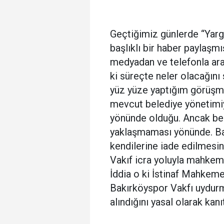
Geçtiğimiz günlerde “Yargı
başlıklı bir haber paylaşm
medyadan ve telefonla ara
ki süreçte neler olacağını
yüz yüze yaptığım görüşme
mevcut belediye yönetimiy
yönünde olduğu. Ancak bele
yaklaşmaması yönünde. Bak
kendilerine iade edilmesi
Vakıf icra yoluyla mahkeme
İddia o ki İstinaf Mahkeme
Bakırköyspor Vakfı uydurm
alındığını yasal olarak kan