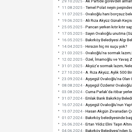
29.10.2025 -
Ak Partide görevden almanın
11.08.2025 -
Temel Polat neyin peşinde
11.07.2025 -
Ovalıoğlu hani borçsuz bele
19.06.2025 -
Ali Rıza Akyüz Günah Keçis
25.05.2025 -
Pancarı yerken kıtır kıtır sa
17.05.2025 -
Sayın Ovalıoğlu unutma (Sük
16.05.2025 -
Bakırköy Belediyesi Algı Bel
14.04.2025 -
Hırsızın hiç mi suçu yok?
21.03.2025 -
Ovalıoğlu’na sormak lazım;5
12.02.2025 -
Özel, İmamoğlu ve Yavaş Zi
31.01.2025 -
Akyüz’e sormak lazım; Nele
27.10.2024 -
A. Rıza Akyüz; Aylık 500 Bin
23.09.2024 -
Ayşegül Ovalıoğlu’na Olan
08.08.2024 -
Ayşegül Özdemir Ovalıoğlu
03.08.2024 -
Cuma Parlak’da itibar yerle
31.07.2024 -
Emlak Bank Bakırköy Belediy
16.07.2024 -
Ayşegül Ovalıoğlu’nun Yapt
13.07.2024 -
Hasan Akgün Zıvanadan Ç
01.07.2024 -
Bakırköy belediyesinde baş
26.06.2024 -
Ertan Yıldız Elini Taşın Alt
04.06.2024 -
Bakırköy Belediyesi’nden S