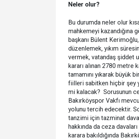
Neler olur?
Bu durumda neler olur kısa
mahkemeyi kazandığına g
başkanı Bülent Kerimoğlu,
düzenlemek, yıkım süresin
vermek, vatandaş şiddet 
kararı alınan 2780 metre 
tamamını yıkarak büyük b
fiilleri sabitken hiçbir ş
mi kalacak? Sorusunun cev
Bakırköyspor Vakfı mevcu
yolunu tercih edecektir. S
tanzimi için tazminat dava
hakkında da ceza davaları 
karara bakıldığında Bakır