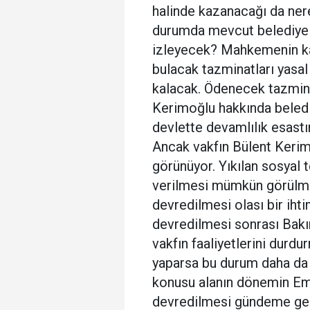
halinde kazanacağı da ner
durumda mevcut belediye b
izleyecek? Mahkemenin ka
bulacak tazminatları yasal
kalacak. Ödenecek tazmin
Kerimoğlu hakkında beledi
devlette devamlılık esast
Ancak vakfın Bülent Kerim
görünüyor. Yıkılan sosyal t
verilmesi mümkün görülme
devredilmesi olası bir ihti
devredilmesi sonrası Bakır
vakfın faaliyetlerini durd
yaparsa bu durum daha da
konusu alanın dönemin Eml
devredilmesi gündeme gel