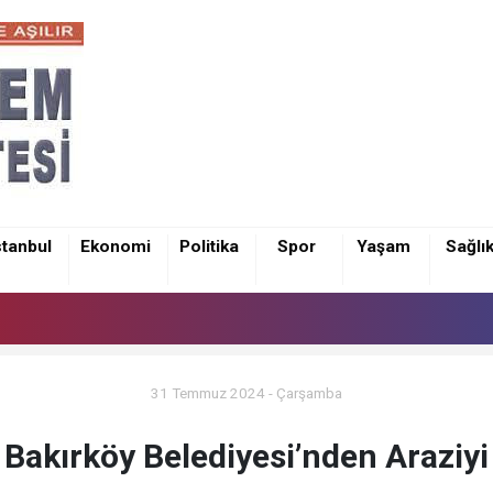
stanbul
Ekonomi
Politika
Spor
Yaşam
Sağlı
31 Temmuz 2024 - Çarşamba
akırköy Belediyesi’nden Araziyi 