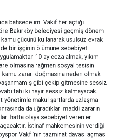
ca bahsedelim. Vakıf her açtığı
öre Bakırköy belediyesi geçmiş dönem
 kamu gücünü kullanarak usulsüz evrak
de bir işçinin ölümüne sebebiyet
uygulamaktan 10 ay ceza almak, yıkım
kare olmasına rağmen sosyal tesisin
ir kamu zararı doğmasına neden olmak
ey yaşanmamış gibi çekip gitmesine sessiz
abı tabi ki hayır sessiz kalmayacak.
t yönetimle makul şartlarda uzlaşma
onrasında da uğradıkları maddi zararın
ları hatta olaya sebebiyet verenler
açacaktır. İstinaf mahkemesinin verdiği
köyspor Vakfı’nın tazminat davası açması