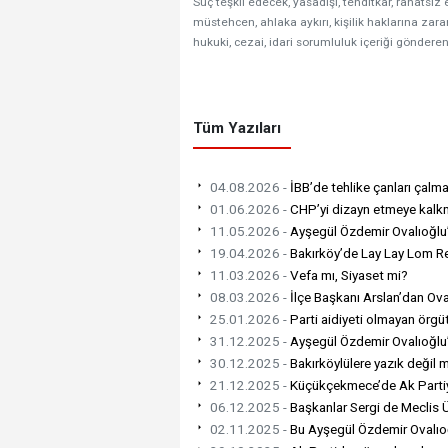
Suç teşkil edecek, yasadışı, tehditkar, rahatsız 
müstehcen, ahlaka aykırı, kişilik haklarına zarar
hukuki, cezai, idari sorumluluk içeriği gönderen
Tüm Yazıları
04.08.2026 -
İBB’de tehlike çanları çalm
01.06.2026 -
CHP’yi dizayn etmeye kalkm
11.05.2026 -
Ayşegül Özdemir Ovalıoğlu’
19.04.2026 -
Bakırköy’de Lay Lay Lom Rek
11.03.2026 -
Vefa mı, Siyaset mi?
08.03.2026 -
İlçe Başkanı Arslan’dan Oval
25.01.2026 -
Parti aidiyeti olmayan örgüt
31.12.2025 -
Ayşegül Özdemir Ovalıoğlu
30.12.2025 -
Bakırköylülere yazık değil 
21.12.2025 -
Küçükçekmece’de Ak Parti
06.12.2025 -
Başkanlar Sergi de Meclis 
02.11.2025 -
Bu Ayşegül Özdemir Ovalıoğ