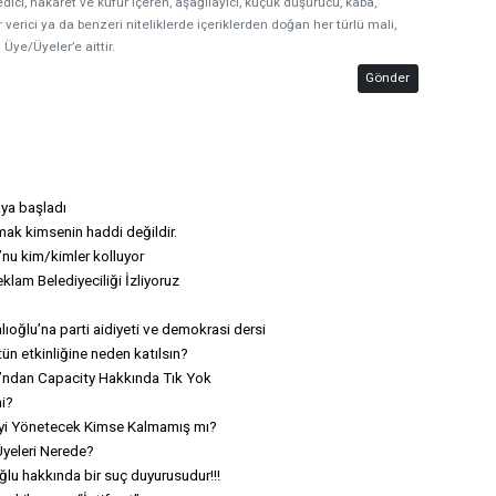
edici, hakaret ve küfür içeren, aşağılayıcı, küçük düşürücü, kaba,
 verici ya da benzeri niteliklerde içeriklerden doğan her türlü mali,
 Üye/Üyeler’e aittir.
Gönder
aya başladı
ak kimsenin haddi değildir.
nu kim/kimler kolluyor
lam Belediyeciliği İzliyoruz
ıoğlu’na parti aidiyeti ve demokrasi dersi
ün etkinliğine neden katılsın?
’ndan Capacity Hakkında Tık Yok
mi?
yi Yönetecek Kimse Kalmamış mı?
Üyeleri Nerede?
lu hakkında bir suç duyurusudur!!!