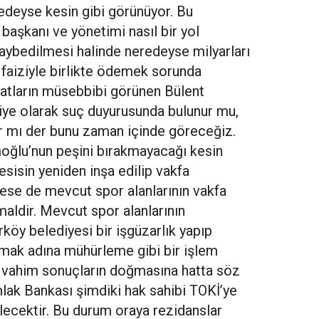
edeyse kesin gibi görünüyor. Bu
aşkanı ve yönetimi nasıl bir yol
ybedilmesi halinde neredeyse milyarları
 faiziyle birlikte ödemek sorunda
atların müsebbibi görünen Bülent
ye olarak suç duyurusunda bulunur mu,
ır mı der bunu zaman içinde göreceğiz.
oğlu’nun peşini bırakmayacağı kesin
esisin yeniden inşa edilip vakfa
se de mevcut spor alanlarının vakfa
maldir. Mevcut spor alanlarının
köy belediyesi bir işgüzarlık yapıp
urmak adına mühürleme gibi bir işlem
 vahim sonuçların doğmasına hatta söz
ak Bankası şimdiki hak sahibi TOKİ’ye
ecektir. Bu durum oraya rezidanslar