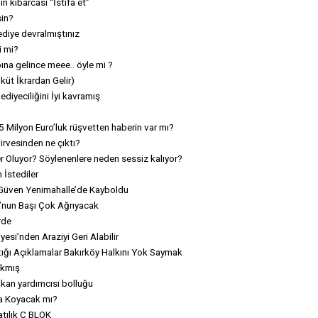
 kibarcası “İstifa et”
sin?
diye devralmıştınız
i mi?
pına gelince meee.. öyle mi ?
üt İkrardan Gelir)
ediyeciliğini İyi kavramış
 Milyon Euro’luk rüşvetten haberin var mı?
rvesinden ne çıktı?
r Oluyor? Söylenenlere neden sessiz kalıyor?
 İstediler
 Güven Yenimahalle’de Kayboldu
’nun Başı Çok Ağrıyacak
rde
esi’nden Araziyi Geri Alabilir
ığı Açıklamalar Bakırköy Halkını Yok Saymak
ıkmış
kan yardımcısı bolluğu
ına Koyacak mı?
atılık C BLOK