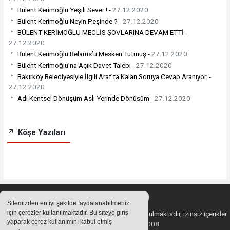
Bülent Kerimoğlu Yeşili Sever ! -
27.12.2020
Bülent Kerimoğlu Neyin Peşinde ? -
27.12.2020
BÜLENT KERİMOĞLU MECLİS ŞOVLARINA DEVAM ETTİ -
27.12.2020
Bülent Kerimoğlu Belarus’u Mesken Tutmuş -
27.12.2020
Bülent Kerimoğlu’na Açık Davet Talebi -
27.12.2020
Bakırköy Belediyesiyle İlgili Araf’ta Kalan Soruya Cevap Aranıyor. -
27.12.2020
Adı Kentsel Dönüşüm Aslı Yerinde Dönüşüm -
27.12.2020
Köşe Yazıları
Sitemizden en iyi şekilde faydalanabilmeniz
için çerezler kullanılmaktadır. Bu siteye giriş
Sitemizde bulunan içeriklerin tüm hakları saklı tutulmaktadır, izinsiz içerikler
yaparak çerez kullanımını kabul etmiş
kullanılamaz. Copyright 2008