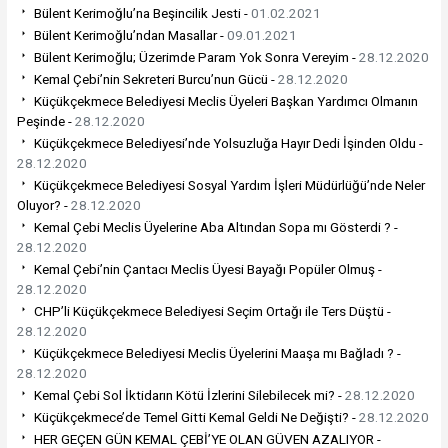
Bülent Kerimoğlu’na Beşincilik Jesti -
01.02.2021
Bülent Kerimoğlu’ndan Masallar -
09.01.2021
Bülent Kerimoğlu; Üzerimde Param Yok Sonra Vereyim -
28.12.2020
Kemal Çebi’nin Sekreteri Burcu’nun Gücü -
28.12.2020
Küçükçekmece Belediyesi Meclis Üyeleri Başkan Yardımcı Olmanın
Peşinde -
28.12.2020
Küçükçekmece Belediyesi’nde Yolsuzluğa Hayır Dedi İşinden Oldu -
28.12.2020
Küçükçekmece Belediyesi Sosyal Yardım İşleri Müdürlüğü’nde Neler
Oluyor? -
28.12.2020
Kemal Çebi Meclis Üyelerine Aba Altından Sopa mı Gösterdi ? -
28.12.2020
Kemal Çebi’nin Çantacı Meclis Üyesi Bayağı Popüler Olmuş -
28.12.2020
CHP’li Küçükçekmece Belediyesi Seçim Ortağı ile Ters Düştü -
28.12.2020
Küçükçekmece Belediyesi Meclis Üyelerini Maaşa mı Bağladı ? -
28.12.2020
Kemal Çebi Sol İktidarın Kötü İzlerini Silebilecek mi? -
28.12.2020
Küçükçekmece’de Temel Gitti Kemal Geldi Ne Değişti? -
28.12.2020
HER GEÇEN GÜN KEMAL ÇEBİ’YE OLAN GÜVEN AZALIYOR -