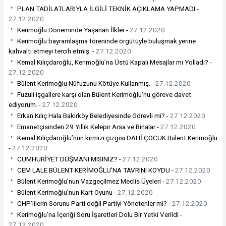
PLAN TADİLATLARIYLA İLGİLİ TEKNİK AÇIKLAMA YAPMADI -
27.12.2020
Kerimoğlu Döneminde Yaşanan İlkler -
27.12.2020
Kerimoğlu bayramlaşma töreninde örgütüyle buluşmak yerine
kahvaltı etmeyi tercih etmiş. -
27.12.2020
Kemal Kılıçdaroğlu, Kerimoğlu’na Üstü Kapalı Mesajlar mı Yolladı? -
27.12.2020
Bülent Kerimoğlu Nüfuzunu Kötüye Kullanmış. -
27.12.2020
Fuzuli işgallere karşı olan Bülent Kerimoğlu’nu göreve davet
ediyorum. -
27.12.2020
Erkan Kılıç Hala Bakırköy Belediyesinde Görevli mi? -
27.12.2020
Emanetçisinden 29 Yıllık Kelepir Arsa ve Binalar -
27.12.2020
Kemal Kılıçdaroğlu’nun kırmızı çizgisi DAHİ ÇOCUK Bülent Kerimoğlu
-
27.12.2020
CUMHURİYET DÜŞMANI MISINIZ? -
27.12.2020
CEM LALE BÜLENT KERİMOĞLU’NA TAVRINI KOYDU -
27.12.2020
Bülent Kerimoğlu’nun Vazgeçilmez Meclis Üyeleri -
27.12.2020
Bülent Kerimoğlu’nun Kart Oyunu -
27.12.2020
CHP’lilerin Sorunu Parti değil Partiyi Yönetenler mi? -
27.12.2020
Kerimoğlu’na İçeriği Soru İşaretleri Dolu Bir Yetki Verildi -
27.12.2020