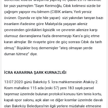
bir yazı yazmıştım “Sayın Kerimoğlu, Cıbık kelimesi sizde bir
çağrışım yapıyor mu bilmem (CIBIK anlamı; Yerli yersiz
övünen. Oyunda ve işte hile yapan) sizi yakından tanıyan bazı
insanların ifadesine göre Malatya’da yaşayan aileniz
çevresinden gördükleri ilgisizlik ve çevrenin ailenize karşı
olumsuz davranışlarına fazla direnemeyip Kars’a göç etme
kararı almışlar. Bir rivayete göre de göç sonrası Cıbık da tarih
olmuş.” Büyükler boş dememişler “ateş olmayan yerde
duman tütmez” diye.
İCRA KARARINA ŞARK KURNAZLIĞI
13.07.2020 günü Bakırköy 5. İcra mahkemesinin Ataköy 2.
Kısım mahallesi 115 ada (eski 57) yeni 183 sayılı parsel
taşınmaz üzerinde bulunan protokol konusu tüm tenis kortu,
kapalı spor salonu, açık alan ve diğer kısımlar üzerinde davalı
olan Bakırköy Belediyesi’nin ilgili yerlere müdahale etmesine