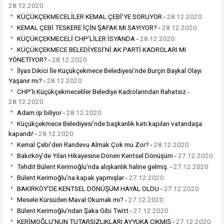
28.12.2020
KÜÇÜKÇEKMECELİLER KEMAL ÇEBİ’YE SORUYOR -
28.12.2020
KEMAL ÇEBİ TESKERE İÇİN ŞAFAK MI SAYIYOR? -
28.12.2020
KÜÇÜKÇEKMECELİ CHP’LİLER İSYANDA -
28.12.2020
KÜÇÜKÇEKMECE BELEDİYESİ’Nİ AK PARTİ KADROLARI MI
YÖNETİYOR? -
28.12.2020
İlyas Dikici İle Küçükçekmece Belediyesi’nde Burçin Baykal Olayı
Yaşanır mı? -
28.12.2020
CHP’li Küçükçekmeceliler Belediye Kadrolarından Rahatsız -
28.12.2020
Adam işi biliyor -
28.12.2020
Küçükçekmece Belediyesi’nde başkanlık katı kapıları vatandaşa
kapandı! -
28.12.2020
Kemal Çebi’den Randevu Almak Çok mu Zor? -
28.12.2020
Bakırköy’de Yılan Hikayesine Dönen Kentsel Dönüşüm -
27.12.2020
Tehdit Bülent Kerimoğlu’nda alışkanlık haline gelmiş. -
27.12.2020
Bülent Kerimoğlu’na kapak yapmışlar -
27.12.2020
BAKIRKÖY’DE KENTSEL DÖNÜŞÜM HAYAL OLDU -
27.12.2020
Mesele Kürsüden Maval Okumak mı? -
27.12.2020
Bülent Kerimoğlu’ndan Şaka Gibi Twitt -
27.12.2020
KERİMOĞLU’NUN TUTARSIZLIKLARI AYYUKA ÇIKMIŞ -
27.12.2020