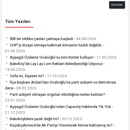
Gönder
Tüm Yazıları
İBB’de tehlike çanları çalmaya başladı -
04.08.2026
CHP’yi dizayn etmeye kalkmak kimsenin haddi değildir. -
01.06.2026
Ayşegül Özdemir Ovalıoğlu’nu kim/kimler kolluyor -
11.05.2026
Bakırköy’de Lay Lay Lom Reklam Belediyeciliği İzliyoruz -
19.04.2026
Vefa mı, Siyaset mi? -
11.03.2026
İlçe Başkanı Arslan’dan Ovalıoğlu’na parti aidiyeti ve demokrasi
dersi -
08.03.2026
Parti aidiyeti olmayan örgütün etkinliğine neden katılsın? -
25.01.2026
Ayşegül Özdemir Ovalıoğlu’ndan Capacity Hakkında Tık Yok -
31.12.2025
Bakırköylülere yazık değil mi? -
30.12.2025
Küçükçekmece’de Ak Partiyi Yönetecek Kimse Kalmamış mı? -