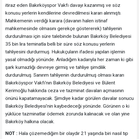
itiraz eden Bakırköyspor Vakfı davayı kazanmış ve söz
konusu yerlerin kendilerine devredilmesi kararı alınmıştı.
Mahkemenin verdiği karara (davanın halen istinaf
mahkemesinde olmasını gerekçe göstererek) tahliyenin
durdurulması için süre talebinde bulunan Bakırköy Belediyesi
35 bin lira teminatla belli bir süre söz konusu yerlerin
tahliyesini durdurmuş. Hukukçuların ifadesi yapılan işlemin
yasal olmadığı yönünde. Anladığım kadarıyla her zaman ki gibi
şark kurnazlığı devreye girmiş ve tahliye şimdilik
durdurulmuş. Sanırım tahliyenin durdurulmuş olması kararı
Bakırköyspor Vakfı’nın Bakırköy Belediyesi ve Bülent
Kerimoğlu hakkında ceza ve tazminat davaları açmasının
önünü kapatamayacak. Şimdiye kadar görülen davalar sonucu
Bakırköy Belediyesi’nin kaybedeceği yönünde. Görünen o ki
yüklüce tazminatlar ödemek zorunda kalınacak ve olan yine
Bakırköy halkına olacak.
NOT :
Hala çözemediğim bir olaydır 21 yaşında biri nasıl tıp