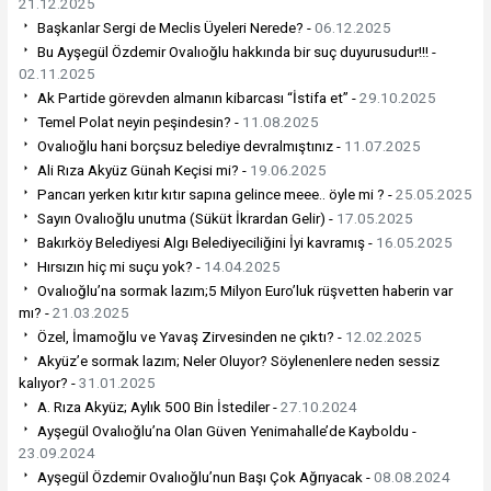
21.12.2025
Başkanlar Sergi de Meclis Üyeleri Nerede? -
06.12.2025
Bu Ayşegül Özdemir Ovalıoğlu hakkında bir suç duyurusudur!!! -
02.11.2025
Ak Partide görevden almanın kibarcası “İstifa et” -
29.10.2025
Temel Polat neyin peşindesin? -
11.08.2025
Ovalıoğlu hani borçsuz belediye devralmıştınız -
11.07.2025
Ali Rıza Akyüz Günah Keçisi mi? -
19.06.2025
Pancarı yerken kıtır kıtır sapına gelince meee.. öyle mi ? -
25.05.2025
Sayın Ovalıoğlu unutma (Süküt İkrardan Gelir) -
17.05.2025
Bakırköy Belediyesi Algı Belediyeciliğini İyi kavramış -
16.05.2025
Hırsızın hiç mi suçu yok? -
14.04.2025
Ovalıoğlu’na sormak lazım;5 Milyon Euro’luk rüşvetten haberin var
mı? -
21.03.2025
Özel, İmamoğlu ve Yavaş Zirvesinden ne çıktı? -
12.02.2025
Akyüz’e sormak lazım; Neler Oluyor? Söylenenlere neden sessiz
kalıyor? -
31.01.2025
A. Rıza Akyüz; Aylık 500 Bin İstediler -
27.10.2024
Ayşegül Ovalıoğlu’na Olan Güven Yenimahalle’de Kayboldu -
23.09.2024
Ayşegül Özdemir Ovalıoğlu’nun Başı Çok Ağrıyacak -
08.08.2024