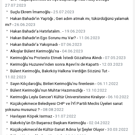
27.07.2023
Suçlu Ekrem İmamoğlu -
25.07.2023
Hakan Bahadır’ın Yaptığı ; Geri adım atmak mı, tükürdüğünü yalamak
mı? -
26.06.2023
Hakan Bahadır’a Hatırlatalım.. -
19.06.2023
Hakan Bahadır’ın Ego Sorunu mu Var? -
11.06.2023
Hakan Bahadır’a Yakışmadı -
07.06.2023
Alkışlar Bülent Kerimoğlu’na -
04.06.2023
Kerimoğlu’nu Protesto Etmek İstedi Gözaltına Alındı -
07.05.2023
Kerimoğlu Huzurevi’nden sonra Aşevi’ni de Kapattı -
12.03.2023
Bülent Kerimoğlu, Bakırköy Halkına Verdiğin Sözünü Tut -
11.02.2023
Sayın Kılıçdaroğlu; Birileri Kerimoğlu’nu firenlesin -
06.11.2022
Bülent Kerimoğlu’nun Muhtar Hazımsızlığı -
13.10.2022
Kerimoğlu Leyla Gencer’i Kültür Üniversitesine Kiralıyor -
06.10.2022
Küçükçekmece Belediyesi CHP ve İYİ Partili Meclis Üyeleri sanat
yoksunu musunuz ? -
08.08.2022
Havlayan Köpek Isırmaz -
31.07.2022
Bakırköy’ün En Başarısız Başkanı Kerimoğlu -
02.04.2022
Küçükçekmece’de Kültür-Sanat Adına İyi Şeyler Oluyor -
30.03.2022