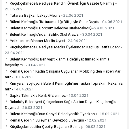
Küçükçekmece Belediyesi Kendini Övmek İçin Gazete Çıkarmış -
25.06.2021
Tutarsız Başkan Lakayt Meclis -
22.06.2021
Bülent Kerimoğlu Tutturamadığı Bütçeyle Gurur Duydu -
04.06.2021
Bülent Kerimoğlu Borçsuz Belediye BırakacakMIŞ -
24.05.2021
Bülent Kerimoğlu’ndan Satılık Okul Arazisi -
30.04.2021
Yetkisinden Bihaber Meclis Üyesi -
24.04.2021
Küçükçekmece Belediyesi Meclis Üyelerinden Kaç Kişi İstifa Eder? -
23.04.2021
Bülent Kerimoğlu; Ben yaptıklarımla değil yaptırmadıklarımla
başarılıyım -
23.04.2021
Kemal Çebi’nin Kadın Çalışana Uygulanan Mobbing’den Haberi Var
mı? -
18.04.2021
Kim yalan söylüyor? Bülent Kerimoğlu’mu Taşkın Toprak mı Rakamlar
mı? -
14.04.2021
Şapka Takmakla Kellik Gizlenmez -
10.04.2021
Bakırköy Belediyesi Çalışanlarını Sağır Sultan Duydu Kılıçdaroğlu
Duymadı -
26.03.2021
Bülent Kerimoğlu’nun Sosyal Belediyecilik Fiyaskosu -
15.02.2021
Kemal Çebi’nin Süleyman Gevezoğlu Sevgisi -
12.02.2021
Küçükçekmeceliler Çebi’yi Başarısız Bulmuş -
06.02.2021