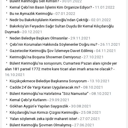
Bülent Kerimoğlu Sen Kimsin? -
30.01.2022
Kemal Çebi’nin Basın İşlerini Kim Organize Ediyor? -
11.01.2022
Bu ne Aymazlık Kerimoğlu -
07.01.2022
Nedir bu Bakırköylülerin Kerimoğlu’ndan Çektiği -
02.01.2022
Bakırköy’ün Feryadını Sağır Sultan Duydu Bir Kemal Kılıçdaroğlu
Duymadı -
20.12.2021
Neden Belediye Başkanı Olmasınlar -
29.11.2021
Çebi’nin Korumaları Hakkında Söylenenler Doğru mu? -
26.11.2021
Gazeteciler Kerimoğlu Şov İzlemeye Davet Edilmiş -
04.11.2021
Kerimoğlu’na Boşuna Showmen Demiyoruz -
27.10.2021
Bülent Kerimoğlu’na soruyorum; Cumartesi Pazarı alanı içinde yer
alan 181 parsel 1772 metre kare ticari alan imarlı arsa ne olacak? -
16.10.2021
Küçükçekmece Belediye Başkanına Soruyorum -
13.10.2021
Cadde 24’de Yargı Kararı Uygulanacak mı? -
08.10.2021
Bülent Kerimoğlu’na Hatırlatma “Söz Namustur” -
08.10.2021
Kemal Çebi’yi Kutlarım -
29.09.2021
Gökhan Aygün’e Yapılan Saygısızlık -
30.08.2021
Kılıçdaroğlu’nun Kırmızı Çizgisi Kerimoğlu -
25.08.2021
Yalan söylemek zeka işidir maharet ister! -
27.07.2021
Bülent Kerimoğlu Şovmen Olmalıymış -
27.06.2021