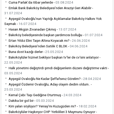
Cuma Parlak’da itibar yerlerde -
03.08.2024
Emlak Bank Bakırköy Belediyesi’nden Araziyi Geri Alabilir -
31.07.2024
Ayşegül Ovalıoğlu’nun Yaptığı Açıklamalar Bakırköy Halkını Yok
Saymak -
16.07.2024
Hasan Akgün Zıvanadan Çıkmış -
13.07.2024
Bakırköy belediyesinde başkan yardımcısı bolluğu -
01.07.2024
Ertan Yıldız Elini Taşın Altına Koyacak mı? -
26.06.2024
Bakırköy Belediyesi’nden Satılık C BLOK -
04.06.2024
Buna dost kazığı derler -
25.05.2024
Bakırköylüler hizmet bekliyor başkan tv’ler de cv'sini anlatıyor -
22.05.2024
Halk yönetimi değiştirdi şimdi değişenlerin düzeni değiştirme vakti -
03.05.2024
Ayşegül Ovalıoğlu Ne Kadar Şeffafsınız Görelim? -
28.04.2024
Ayşegül Özdemir Ovalıoğlu; Aday olayım dedim oldum.. -
25.03.2024
Kemal Çebi Taşı Gediğine Oturtmuş -
24.03.2024
Dakika bir gol bir -
05.03.2024
Kim yalan söylüyor? Yeniay’mı Kuzugüden mi? -
18.02.2024
Bakırköylüler Haykırıyor CHP Yetkilileri 3 Maymunu Oynuyor -