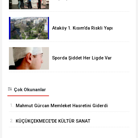
Milyonları Ağırladı
Ataköy 1. Kısım’da Riskli Yapı
Raporu Verilen Bina Yıkılacak mı?
Sporda Şiddet Her Ligde Var
Çok Okunanlar
1.
Mahmut Gürcan Memleket Hasretini Giderdi
2.
KÜÇÜKÇEKMECE'DE KÜLTÜR SANAT
GEZİLERİNDE YENİ ROTA “TARİHİ YARIMADA”