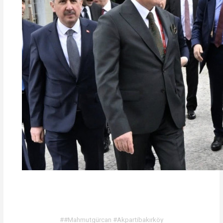
##Mahmutgürcan #Akpartibakırköy