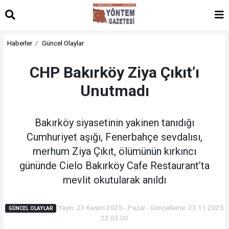
Haberler
Güncel Olaylar
CHP Bakırköy Ziya Çıkıt’ı
Unutmadı
Bakırköy siyasetinin yakinen tanıdığı
Cumhuriyet aşığı, Fenerbahçe sevdalısı,
merhum Ziya Çıkıt, ölümünün kırkıncı
gününde Cielo Bakırköy Cafe Restaurant’ta
mevlit okutularak anıldı
Yayın: 23 Kasım 2025 - Pazar - Güncelleme: 23.11.2025
GÜNCEL OLAYLAR
22:03:00