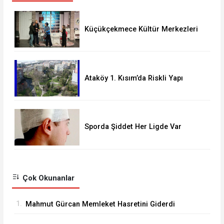
Küçükçekmece Kültür Merkezleri
Milyonları Ağırladı
Ataköy 1. Kısım’da Riskli Yapı
Raporu Verilen Bina Yıkılacak mı?
Sporda Şiddet Her Ligde Var
Çok Okunanlar
1.
Mahmut Gürcan Memleket Hasretini Giderdi