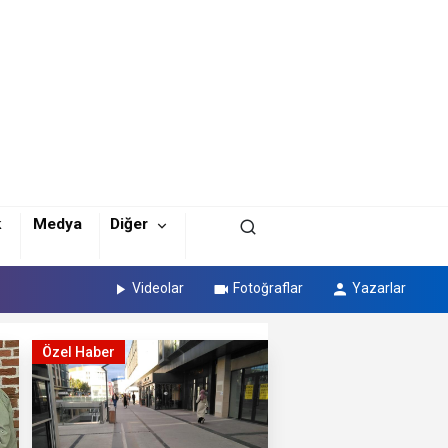
k
Medya
Diğer
Videolar
Fotoğraflar
Yazarlar
Özel Haber