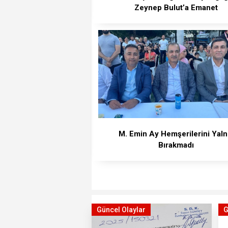
Zeynep Bulut’a Emanet
M. Emin Ay Hemşerilerini Yaln
Bırakmadı
Güncel Olaylar
G