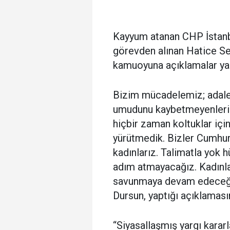
Kayyum atanan CHP İstanbu
görevden alınan Hatice Sel
kamuoyuna açıklamalar ya
Bizim mücadelemiz; adalet 
umudunu kaybetmeyenlerin
hiçbir zaman koltuklar içi
yürütmedik. Bizler Cumhuriy
kadınlarız. Talimatla yok h
adım atmayacağız. Kadınla
savunmaya devam edeceğiz
Dursun, yaptığı açıklaması
“Siyasallaşmış yargı kararl