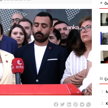
Ön
Ço
1.
M
H
2.
K