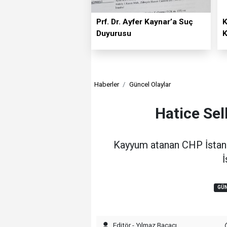
Prf. Dr. Ayfer Kaynar’a Suç
K
Duyurusu
K
Haberler
Güncel Olaylar
Hatice Sel
Kayyum atanan CHP İstanbu
İ
GÜN
Editör - Yılmaz Bacacı