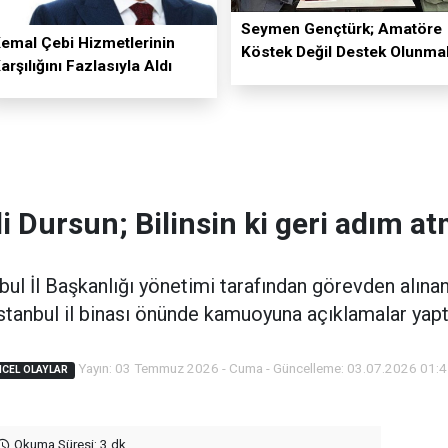
Seymen Gençtürk; Amatöre
emal Çebi Hizmetlerinin
Köstek Değil Destek Olunmal
arşılığını Fazlasıyla Aldı
li Dursun; Bilinsin ki geri adım a
l İl Başkanlığı yönetimi tarafından görevden alına
stanbul il binası önünde kamuoyuna açıklamalar yapt
Yayın: 03 Temmuz 2026 - Cuma - Güncelleme: 03.07.2026 01:4
CEL OLAYLAR
Okuma Süresi: 3 dk.