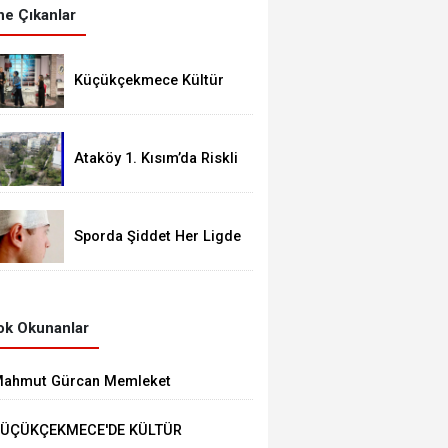
e Çıkanlar
Küçükçekmece Kültür
Merkezleri Milyonları
Ağırladı
Ataköy 1. Kısım’da Riskli
Yapı Raporu Verilen Bina
Yıkılacak mı?
Sporda Şiddet Her Ligde
Var
k Okunanlar
ahmut Gürcan Memleket
asretini Giderdi
ÜÇÜKÇEKMECE'DE KÜLTÜR