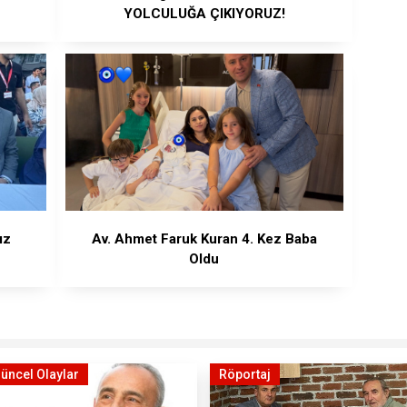
YOLCULUĞA ÇIKIYORUZ!
ız
Av. Ahmet Faruk Kuran 4. Kez Baba
Oldu
üncel Olaylar
Röportaj