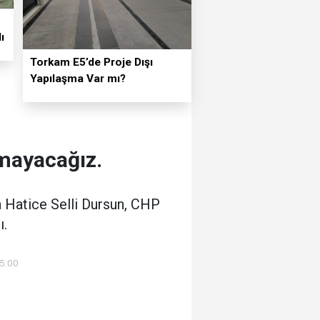
ı
Torkam E5’de Proje Dışı
Yapılaşma Var mı?
tmayacağız.
n Hatice Selli Dursun, CHP
ı.
5:00