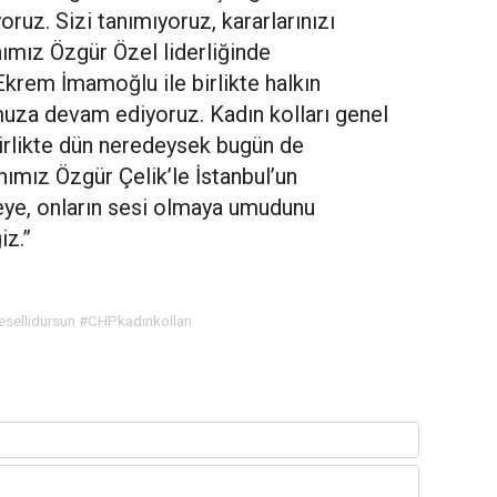
yoruz. Sizi tanımıyoruz, kararlarınızı
ımız Özgür Özel liderliğinde
rem İmamoğlu ile birlikte halkın
muza devam ediyoruz. Kadın kolları genel
irlikte dün neredeysek bugün de
nımız Özgür Çelik’le İstanbul’un
meye, onların sesi olmaya umudunu
eğiz.”
sellidursun #CHPkadınkolları