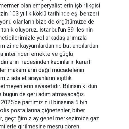
ermer olan emperyalistlerin işbirlikçisi
in 103 yıllık köklü tarihinde eşi benzeri
iyonu olanların bize de örgütümüze de
tanık oluyoruz. İstanbul’un 39 ilesinin
neticilerimizle yol arkadaşlarımızla
imizi ne kayyumlardan ne butlancılardan
i alınterinden emekte ve güçlü
dınların iradesinden kadınların kararlı
ler makamların değil mücadelenin
imiz adalet arayanların eşitlik
tmeyenlerin siyasetidir. Bilinsin ki dün
da bugün de geri adım atmayacağız.
 2025’de partimizin il binasına 5 bin
polis postallarına çiğnetenler, biber
r, geçtiğimiz ay genel merkezimize gaz
milerle girilmesine meşru gören