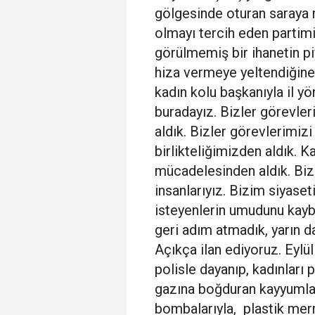
gölgesinde oturan saraya m
olmayı tercih eden partimiz
görülmemiş bir ihanetin p
hiza vermeye yeltendiğine 
kadın kolu başkanıyla il yö
buradayız. Bizler görevler
aldık. Bizler görevlerimiz
birlikteliğimizden aldık. Ka
mücadelesinden aldık. Biz
insanlarıyız. Bizim siyaset
isteyenlerin umudunu kaybe
geri adım atmadık, yarın 
Açıkça ilan ediyoruz. Eylül
polisle dayanıp, kadınları 
gazına boğduran kayyumla
bombalarıyla, plastik mer