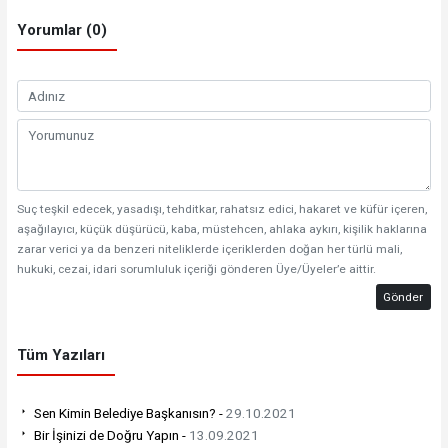
Yorumlar (0)
Suç teşkil edecek, yasadışı, tehditkar, rahatsız edici, hakaret ve küfür içeren,
aşağılayıcı, küçük düşürücü, kaba, müstehcen, ahlaka aykırı, kişilik haklarına
zarar verici ya da benzeri niteliklerde içeriklerden doğan her türlü mali,
hukuki, cezai, idari sorumluluk içeriği gönderen Üye/Üyeler’e aittir.
Gönder
Tüm Yazıları
Sen Kimin Belediye Başkanısın? -
29.10.2021
Bir İşinizi de Doğru Yapın -
13.09.2021