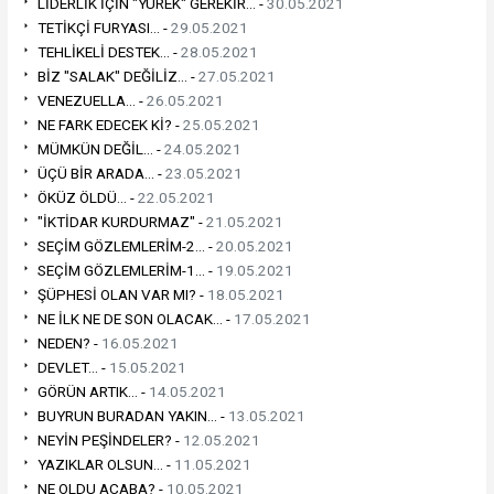
LİDERLİK İÇİN "YÜREK" GEREKİR... -
30.05.2021
TETİKÇİ FURYASI... -
29.05.2021
TEHLİKELİ DESTEK... -
28.05.2021
BİZ "SALAK" DEĞİLİZ... -
27.05.2021
VENEZUELLA... -
26.05.2021
NE FARK EDECEK Kİ? -
25.05.2021
MÜMKÜN DEĞİL... -
24.05.2021
ÜÇÜ BİR ARADA... -
23.05.2021
ÖKÜZ ÖLDÜ... -
22.05.2021
"İKTİDAR KURDURMAZ" -
21.05.2021
SEÇİM GÖZLEMLERİM-2... -
20.05.2021
SEÇİM GÖZLEMLERİM-1... -
19.05.2021
ŞÜPHESİ OLAN VAR MI? -
18.05.2021
NE İLK NE DE SON OLACAK... -
17.05.2021
NEDEN? -
16.05.2021
DEVLET... -
15.05.2021
GÖRÜN ARTIK... -
14.05.2021
BUYRUN BURADAN YAKIN... -
13.05.2021
NEYİN PEŞİNDELER? -
12.05.2021
YAZIKLAR OLSUN... -
11.05.2021
NE OLDU ACABA? -
10.05.2021