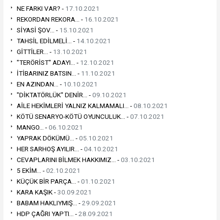
NE FARKI VAR? -
17.10.2021
REKORDAN REKORA... -
16.10.2021
SİYASİ ŞOV... -
15.10.2021
TAHSİL EDİLMELİ... -
14.10.2021
GİTTİLER... -
13.10.2021
"TERÖRİST" ADAYI... -
12.10.2021
İTİBARINIZ BATSIN... -
11.10.2021
EN AZINDAN... -
10.10.2021
"DİKTATÖRLÜK" DENİR... -
09.10.2021
AİLE HEKİMLERİ YALNIZ KALMAMALI... -
08.10.2021
KÖTÜ SENARYO-KÖTÜ OYUNCULUK... -
07.10.2021
MANGO... -
06.10.2021
YAPRAK DÖKÜMÜ... -
05.10.2021
HER SARHOŞ AYILIR... -
04.10.2021
CEVAPLARINI BİLMEK HAKKIMIZ... -
03.10.2021
5 EKİM... -
02.10.2021
KÜÇÜK BİR PARÇA... -
01.10.2021
KARA KAŞIK -
30.09.2021
BABAM HAKLIYMIŞ... -
29.09.2021
HDP ÇAĞRI YAPTI... -
28.09.2021