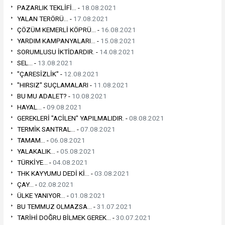
PAZARLIK TEKLİFİ... -
18.08.2021
YALAN TERÖRÜ... -
17.08.2021
ÇÖZÜM KEMERLİ KÖPRÜ... -
16.08.2021
YARDIM KAMPANYALARI... -
15.08.2021
SORUMLUSU İKTİDARDIR. -
14.08.2021
SEL... -
13.08.2021
"ÇARESİZLİK" -
12.08.2021
"HIRSIZ" SUÇLAMALARI -
11.08.2021
BU MU ADALET? -
10.08.2021
HAYAL... -
09.08.2021
GEREKLERİ "ACİLEN" YAPILMALIDIR. -
08.08.2021
TERMİK SANTRAL... -
07.08.2021
TAMAM... -
06.08.2021
YALAKALIK... -
05.08.2021
TÜRKİYE... -
04.08.2021
THK KAYYUMU DEDİ Kİ... -
03.08.2021
ÇAY... -
02.08.2021
ÜLKE YANIYOR... -
01.08.2021
BU TEMMUZ OLMAZSA... -
31.07.2021
TARİHİ DOĞRU BİLMEK GEREK... -
30.07.2021