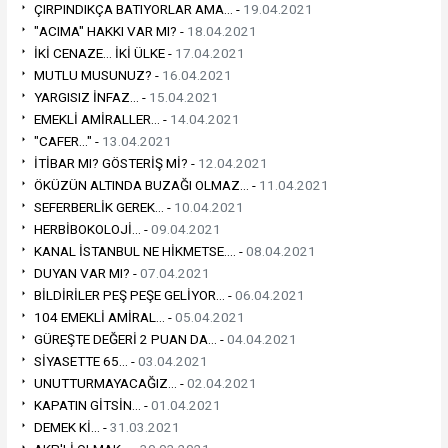
ÇIRPINDIKÇA BATIYORLAR AMA... -
19.04.2021
"ACIMA" HAKKI VAR MI? -
18.04.2021
İKİ CENAZE... İKİ ÜLKE -
17.04.2021
MUTLU MUSUNUZ? -
16.04.2021
YARGISIZ İNFAZ... -
15.04.2021
EMEKLİ AMİRALLER... -
14.04.2021
"CAFER..." -
13.04.2021
İTİBAR MI? GÖSTERİŞ Mİ? -
12.04.2021
ÖKÜZÜN ALTINDA BUZAĞI OLMAZ... -
11.04.2021
SEFERBERLİK GEREK... -
10.04.2021
HERBİBOKOLOJİ... -
09.04.2021
KANAL İSTANBUL NE HİKMETSE.... -
08.04.2021
DUYAN VAR MI? -
07.04.2021
BİLDİRİLER PEŞ PEŞE GELİYOR... -
06.04.2021
104 EMEKLİ AMİRAL... -
05.04.2021
GÜREŞTE DEĞERİ 2 PUAN DA... -
04.04.2021
SİYASETTE 65... -
03.04.2021
UNUTTURMAYACAĞIZ... -
02.04.2021
KAPATIN GİTSİN... -
01.04.2021
DEMEK Kİ... -
31.03.2021