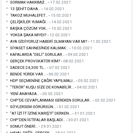
SORMAK HAKKIMIZ... -
17.02.2021
13 ŞEHİT DAHA... -
16.02.2021
TAKOZ MUHALEFET... -
15.02.2021
ÇELİŞKİLER YUMAĞI... -
14.02.2021
BAŞKA ÇÖZÜM YOK... -
13.02.2021
YOKSA ŞAKA MIYDI? -
12.02.2021
AYA GİDİYORUZ HABERİ OLMAYAN VAR MI? -
11.02.2021
SİYASET SAHNESİNDE KALMAK... -
10.02.2021
KAFALARDA "DELİ" SORULAR... -
09.02.2021
GERÇEK PROVOKATÖR KİM? -
08.02.2021
SADECE 24,300 TL... -
07.02.2021
BENDE YÜREK VAR... -
06.02.2021
HDP SEÇMENİNE ÇAĞRI YAPILMALI... -
05.02.2021
"TERÖR" KUŞU SİZE DE KONABİLİR... -
04.02.2021
YENİ ANAYASA... -
03.02.2021
CHP'DE CEVAPLANMASI GEREKEN SORULAR... -
02.02.2021
SÖYLERSEM GÖRÜRSÜN... -
01.02.2021
"AT İZİ İT İZİNE KARIŞTI" DERKEN... -
31.01.2021
CHP'DEN İSTİFALAR BAŞLADI... -
30.01.2021
SOMUT ÖNERİ... -
29.01.2021
HAYAL DEĞİL, GERÇEK... -
28.01.2021