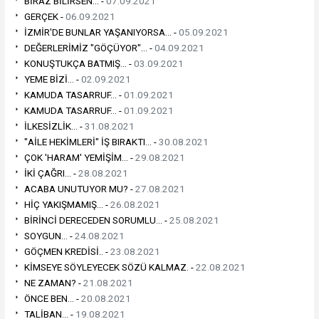
BİRAZ BİLİRSEN... -
07.09.2021
GERÇEK -
06.09.2021
İZMİR'DE BUNLAR YAŞANIYORSA... -
05.09.2021
DEĞERLERİMİZ "GÖÇÜYOR"... -
04.09.2021
KONUŞTUKÇA BATMIŞ... -
03.09.2021
YEME BİZİ... -
02.09.2021
KAMUDA TASARRUF... -
01.09.2021
KAMUDA TASARRUF... -
01.09.2021
İLKESİZLİK... -
31.08.2021
"AİLE HEKİMLERİ" İŞ BIRAKTI... -
30.08.2021
ÇOK 'HARAM' YEMİŞİM... -
29.08.2021
İKİ ÇAĞRI... -
28.08.2021
ACABA UNUTUYOR MU? -
27.08.2021
HİÇ YAKIŞMAMIŞ... -
26.08.2021
BİRİNCİ DERECEDEN SORUMLU... -
25.08.2021
SOYGUN... -
24.08.2021
GÖÇMEN KREDİSİ.. -
23.08.2021
KİMSEYE SÖYLEYECEK SÖZÜ KALMAZ. -
22.08.2021
NE ZAMAN? -
21.08.2021
ÖNCE BEN... -
20.08.2021
TALİBAN... -
19.08.2021