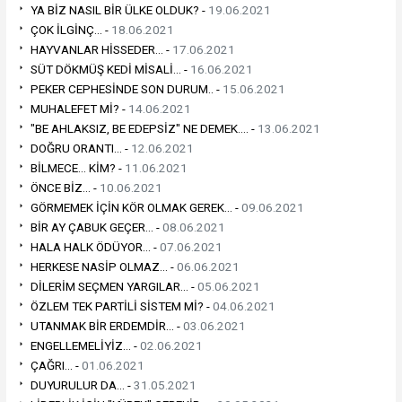
YA BİZ NASIL BİR ÜLKE OLDUK? -
19.06.2021
ÇOK İLGİNÇ... -
18.06.2021
HAYVANLAR HİSSEDER... -
17.06.2021
SÜT DÖKMÜŞ KEDİ MİSALİ... -
16.06.2021
PEKER CEPHESİNDE SON DURUM.. -
15.06.2021
MUHALEFET Mİ? -
14.06.2021
"BE AHLAKSIZ, BE EDEPSİZ" NE DEMEK.... -
13.06.2021
DOĞRU ORANTI... -
12.06.2021
BİLMECE... KİM? -
11.06.2021
ÖNCE BİZ... -
10.06.2021
GÖRMEMEK İÇİN KÖR OLMAK GEREK... -
09.06.2021
BİR AY ÇABUK GEÇER... -
08.06.2021
HALA HALK ÖDÜYOR... -
07.06.2021
HERKESE NASİP OLMAZ... -
06.06.2021
DİLERİM SEÇMEN YARGILAR... -
05.06.2021
ÖZLEM TEK PARTİLİ SİSTEM Mİ? -
04.06.2021
UTANMAK BİR ERDEMDİR... -
03.06.2021
ENGELLEMELİYİZ... -
02.06.2021
ÇAĞRI... -
01.06.2021
DUYURULUR DA... -
31.05.2021