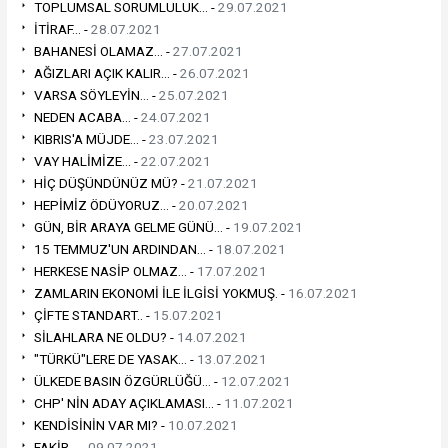
TOPLUMSAL SORUMLULUK... -
29.07.2021
İTİRAF... -
28.07.2021
BAHANESİ OLAMAZ... -
27.07.2021
AĞIZLARI AÇIK KALIR... -
26.07.2021
VARSA SÖYLEYİN... -
25.07.2021
NEDEN ACABA... -
24.07.2021
KIBRIS'A MÜJDE... -
23.07.2021
VAY HALİMİZE... -
22.07.2021
HİÇ DÜŞÜNDÜNÜZ MÜ? -
21.07.2021
HEPİMİZ ÖDÜYORUZ... -
20.07.2021
GÜN, BİR ARAYA GELME GÜNÜ... -
19.07.2021
15 TEMMUZ'UN ARDINDAN... -
18.07.2021
HERKESE NASİP OLMAZ... -
17.07.2021
ZAMLARIN EKONOMİ İLE İLGİSİ YOKMUŞ. -
16.07.2021
ÇİFTE STANDART.. -
15.07.2021
SİLAHLARA NE OLDU? -
14.07.2021
"TÜRKÜ"LERE DE YASAK... -
13.07.2021
ÜLKEDE BASIN ÖZGÜRLÜĞÜ... -
12.07.2021
CHP' NİN ADAY AÇIKLAMASI... -
11.07.2021
KENDİSİNİN VAR MI? -
10.07.2021
FAKİR... -
09.07.2021