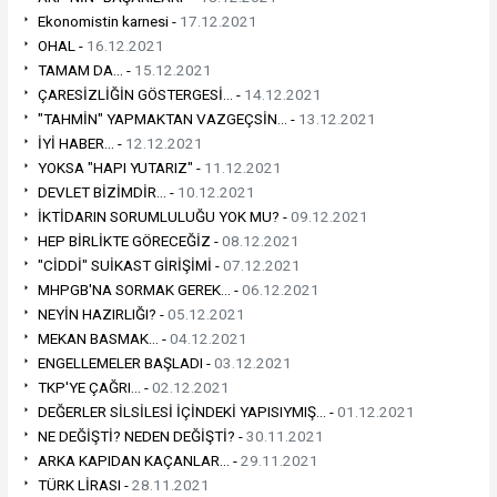
Ekonomistin karnesi -
17.12.2021
OHAL -
16.12.2021
TAMAM DA... -
15.12.2021
ÇARESİZLİĞİN GÖSTERGESİ... -
14.12.2021
"TAHMİN" YAPMAKTAN VAZGEÇSİN... -
13.12.2021
İYİ HABER... -
12.12.2021
YOKSA "HAPI YUTARIZ" -
11.12.2021
DEVLET BİZİMDİR... -
10.12.2021
İKTİDARIN SORUMLULUĞU YOK MU? -
09.12.2021
HEP BİRLİKTE GÖRECEĞİZ -
08.12.2021
"CİDDİ" SUİKAST GİRİŞİMİ -
07.12.2021
MHPGB'NA SORMAK GEREK... -
06.12.2021
NEYİN HAZIRLIĞI? -
05.12.2021
MEKAN BASMAK... -
04.12.2021
ENGELLEMELER BAŞLADI -
03.12.2021
TKP'YE ÇAĞRI... -
02.12.2021
DEĞERLER SİLSİLESİ İÇİNDEKİ YAPISIYMIŞ... -
01.12.2021
NE DEĞİŞTİ? NEDEN DEĞİŞTİ? -
30.11.2021
ARKA KAPIDAN KAÇANLAR... -
29.11.2021
TÜRK LİRASI -
28.11.2021