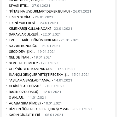
SİYASİ ETİK... -
27.01.2021
"KİTABINA UYDURMAK" DEMEK BU MU? -
26.01.2021
ERKEN SEÇİM... -
25.01.2021
FRENİ YOK FRENİ... -
24.01.2021
KİME KARŞI KULLANACAK? -
23.01.2021
SARAYLAR ÜLKESİ... -
22.01.2021
EVET... TARİHİ DÖNÜM NOKTASI -
21.01.2021
NAZAR BONCUĞU... -
20.01.2021
OECD DEMİŞ Kİ... -
19.01.2021
GEL DE İNAN... -
18.01.2021
SEVGİ NE DEMEK ? -
17.01.2021
CHP'NİN YENİ KAMPANYASI... -
16.01.2021
İNANÇLI GENÇLER YETİŞTİRECEKMİŞ... -
15.01.2021
"AŞILAMA BAŞLADI" AMA... -
14.01.2021
GERİSİ "LAFI GÜZAF"... -
13.01.2021
BASIN ÖZGÜRMÜŞ... -
12.01.2021
O ANLAR... -
11.01.2021
ACABA SIRA KİMDE? -
10.01.2021
BİZDEN ÖĞRENECEKLERİ ÇOK ŞEY VAR... -
09.01.2021
KADIN CİNAYETLERİ... -
08.01.2021