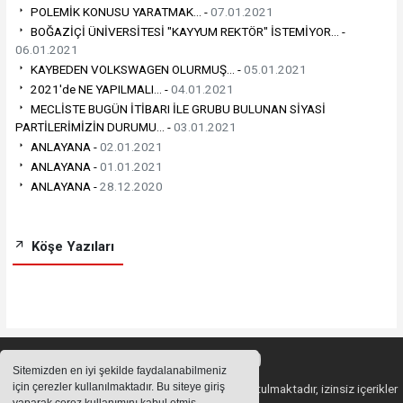
POLEMİK KONUSU YARATMAK... -
07.01.2021
BOĞAZİÇİ ÜNİVERSİTESİ "KAYYUM REKTÖR" İSTEMİYOR... -
06.01.2021
KAYBEDEN VOLKSWAGEN OLURMUŞ... -
05.01.2021
2021'de NE YAPILMALI... -
04.01.2021
MECLİSTE BUGÜN İTİBARI İLE GRUBU BULUNAN SİYASİ
PARTİLERİMİZİN DURUMU... -
03.01.2021
ANLAYANA -
02.01.2021
ANLAYANA -
01.01.2021
ANLAYANA -
28.12.2020
Köşe Yazıları
Sitemizden en iyi şekilde faydalanabilmeniz
için çerezler kullanılmaktadır. Bu siteye giriş
Sitemizde bulunan içeriklerin tüm hakları saklı tutulmaktadır, izinsiz içerikler