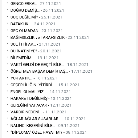
GENCO ERKAL -
27.11.2021
DOĞRU DEMİŞ... -
26.11.2021
SUÇ DEĞİL Mİ? -
25.11.2021
BATAKLIK... -
24.11.2021
GEÇ OLMADAN -
23.11.2021
BAĞIMSIZLIK ve TARAFSIZLIK -
22.11.2021
SOL İTTİFAK... -
21.11.2021
BU İNAT NİYE? -
20.11.2021
BİLEMEDİM... -
19.11.2021
VAKTİ GELDİ DE GEÇTİ BİLE... -
18.11.2021
ÖĞRETMEN BAŞAK DEMİRTAŞ... -
17.11.2021
YOK ARTIK... -
16.11.2021
GEÇERLİLİĞİNİ YİTİRDİ... -
15.11.2021
ENGEL OLMALIYIZ... -
14.11.2021
HAKARET DEĞİLMİŞ -
13.11.2021
GEREĞİNİ YAPACAK -
12.11.2021
VARDIR NEDENİ... -
11.11.2021
AĞLAR AĞLAR SUSARLAR... -
10.11.2021
NALINCI KESERİNİ BİLE... -
09.11.2021
"DİPLOMA" ÖZEL HAYAT MI? -
08.11.2021