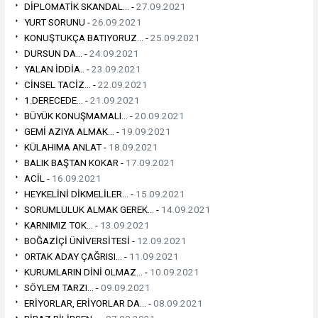
DİPLOMATİK SKANDAL... -
27.09.2021
YURT SORUNU -
26.09.2021
KONUŞTUKÇA BATIYORUZ... -
25.09.2021
DURSUN DA... -
24.09.2021
YALAN İDDİA.. -
23.09.2021
CİNSEL TACİZ... -
22.09.2021
1.DERECEDE... -
21.09.2021
BÜYÜK KONUŞMAMALI... -
20.09.2021
GEMİ AZIYA ALMAK... -
19.09.2021
KÜLAHIMA ANLAT -
18.09.2021
BALIK BAŞTAN KOKAR -
17.09.2021
ACİL -
16.09.2021
HEYKELİNİ DİKMELİLER... -
15.09.2021
SORUMLULUK ALMAK GEREK... -
14.09.2021
KARNIMIZ TOK... -
13.09.2021
BOĞAZİÇİ ÜNİVERSİTESİ -
12.09.2021
ORTAK ADAY ÇAĞRISI... -
11.09.2021
KURUMLARIN DİNİ OLMAZ... -
10.09.2021
SÖYLEM TARZI... -
09.09.2021
ERİYORLAR, ERİYORLAR DA... -
08.09.2021