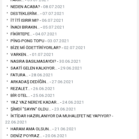
NEDEN ACABA? -
08.07.2021
DESTEKLERİM... -
07.07.2021
İT İTİ ISIRIR MI? -
06.07.2021
İNADI BIRAKIN... -
05.07.2021
FİKİRTEPE... -
04.07.2021
PİNG-PONG TOPU -
03.07.2021
BİZE Mİ ÖDETTİRİYORLAR? -
02.07.2021
VARKEN... -
01.07.2021
NASIRA BASILMASAYDI? -
30.06.2021
SAATİ GELEN KALKIYOR... -
29.06.2021
FATURA... -
28.06.2021
ARKADAŞ DEDİĞİN... -
27.06.2021
REZALET... -
26.06.2021
BİR OTEL... -
25.06.2021
YAZ YAZ NEREYE KADAR... -
24.06.2021
ŞİMDİ "SAYIN" OLDU... -
23.06.2021
İKTİDAR HAZIRLANIYOR DA MUHALEFET NE YAPIYOR? -
22.06.2021
HARAM AMA OLSUN... -
21.06.2021
DENİZ POYRAZ... -
20.06.2021