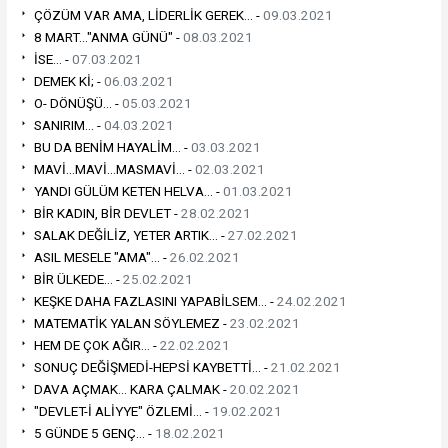
ÇÖZÜM VAR AMA, LİDERLİK GEREK... -
09.03.2021
8 MART..."ANMA GÜNÜ" -
08.03.2021
İSE... -
07.03.2021
DEMEK Kİ; -
06.03.2021
O- DÖNÜŞÜ... -
05.03.2021
SANIRIM... -
04.03.2021
BU DA BENİM HAYALİM... -
03.03.2021
MAVİ...MAVİ...MASMAVİ... -
02.03.2021
YANDI GÜLÜM KETEN HELVA... -
01.03.2021
BİR KADIN, BİR DEVLET -
28.02.2021
SALAK DEĞİLİZ, YETER ARTIK... -
27.02.2021
ASIL MESELE "AMA"... -
26.02.2021
BİR ÜLKEDE... -
25.02.2021
KEŞKE DAHA FAZLASINI YAPABİLSEM... -
24.02.2021
MATEMATİK YALAN SÖYLEMEZ -
23.02.2021
HEM DE ÇOK AĞIR... -
22.02.2021
SONUÇ DEĞİŞMEDİ-HEPSİ KAYBETTİ... -
21.02.2021
DAVA AÇMAK... KARA ÇALMAK -
20.02.2021
"DEVLET-İ ALİYYE" ÖZLEMİ... -
19.02.2021
5 GÜNDE 5 GENÇ... -
18.02.2021