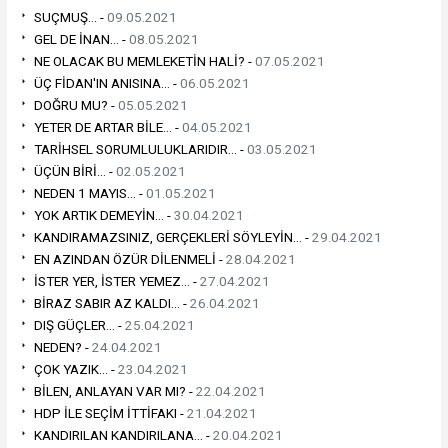
SUÇMUŞ... -
09.05.2021
GEL DE İNAN... -
08.05.2021
NE OLACAK BU MEMLEKETİN HALİ? -
07.05.2021
ÜÇ FİDAN'IN ANISINA... -
06.05.2021
DOĞRU MU? -
05.05.2021
YETER DE ARTAR BİLE... -
04.05.2021
TARİHSEL SORUMLULUKLARIDIR... -
03.05.2021
ÜÇÜN BİRİ... -
02.05.2021
NEDEN 1 MAYIS... -
01.05.2021
YOK ARTIK DEMEYİN... -
30.04.2021
KANDIRAMAZSINIZ, GERÇEKLERİ SÖYLEYİN... -
29.04.2021
EN AZINDAN ÖZÜR DİLENMELİ -
28.04.2021
İSTER YER, İSTER YEMEZ... -
27.04.2021
BİRAZ SABIR AZ KALDI... -
26.04.2021
DIŞ GÜÇLER... -
25.04.2021
NEDEN? -
24.04.2021
ÇOK YAZIK... -
23.04.2021
BİLEN, ANLAYAN VAR MI? -
22.04.2021
HDP İLE SEÇİM İTTİFAKI -
21.04.2021
KANDIRILAN KANDIRILANA... -
20.04.2021