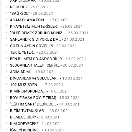
AKP'Lİ OLMAK... -
30.03.2021
NE OLDU? -
29.03.2021
"SAĞ×SOL" -
28.03.2021
ADAM OLAMAZSIN... -
27.03.2021
KİFAYETSİZ MUHTERİSLER... -
26.03.2021
"DUR" DEMEK ZORUNDASINIZ... -
25.03.2021
ŞAHLANDIK GİDİYORUZ DA... -
24.03.2021
GÖZÜN AYDIN COVID-19 -
23.03.2021
TEK İL YETER... -
22.03.2021
BEN BİLMEM CB-AKPGB BİLİR. -
21.03.2021
SLOGANLAR TALEP İÇERİR... -
20.03.2021
ADIM ADIM... -
19.03.2021
DİNDARLAR ve SOLCULAR... -
18.03.2021
102 MÜZİSYEN... -
17.03.2021
KİMİN UMURUNDA... -
16.03.2021
BÖYLE BAŞA BÖYLE TIRAŞ -
15.03.2021
"EĞİTİM ŞART" DEDİK DE... -
14.03.2021
RİTİM TUTMUŞLAR... -
13.03.2021
BİLMECE GİBİ? -
12.03.2021
KİM ÖDEYECEK? -
11.03.2021
İĞNEYİ KENDİNE... -
10.03.2021