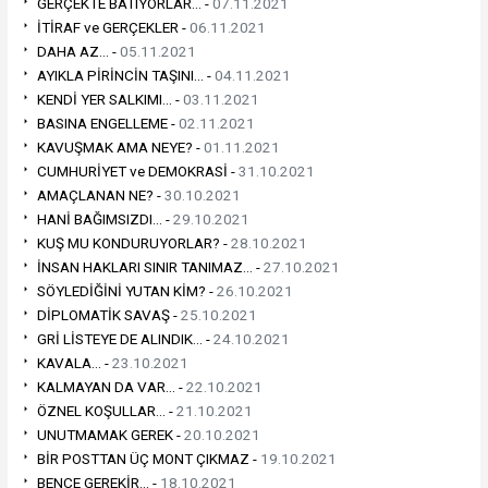
GERÇEKTE BATIYORLAR... -
07.11.2021
İTİRAF ve GERÇEKLER -
06.11.2021
DAHA AZ... -
05.11.2021
AYIKLA PİRİNCİN TAŞINI... -
04.11.2021
KENDİ YER SALKIMI... -
03.11.2021
BASINA ENGELLEME -
02.11.2021
KAVUŞMAK AMA NEYE? -
01.11.2021
CUMHURİYET ve DEMOKRASİ -
31.10.2021
AMAÇLANAN NE? -
30.10.2021
HANİ BAĞIMSIZDI... -
29.10.2021
KUŞ MU KONDURUYORLAR? -
28.10.2021
İNSAN HAKLARI SINIR TANIMAZ... -
27.10.2021
SÖYLEDİĞİNİ YUTAN KİM? -
26.10.2021
DİPLOMATİK SAVAŞ -
25.10.2021
GRİ LİSTEYE DE ALINDIK... -
24.10.2021
KAVALA... -
23.10.2021
KALMAYAN DA VAR... -
22.10.2021
ÖZNEL KOŞULLAR... -
21.10.2021
UNUTMAMAK GEREK -
20.10.2021
BİR POSTTAN ÜÇ MONT ÇIKMAZ -
19.10.2021
BENCE GEREKİR... -
18.10.2021