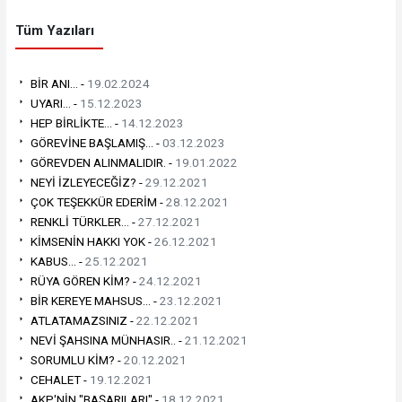
Tüm Yazıları
BİR ANI... -
19.02.2024
UYARI... -
15.12.2023
HEP BİRLİKTE... -
14.12.2023
GÖREVİNE BAŞLAMIŞ... -
03.12.2023
GÖREVDEN ALINMALIDIR. -
19.01.2022
NEYİ İZLEYECEĞİZ? -
29.12.2021
ÇOK TEŞEKKÜR EDERİM -
28.12.2021
RENKLİ TÜRKLER... -
27.12.2021
KİMSENİN HAKKI YOK -
26.12.2021
KABUS... -
25.12.2021
RÜYA GÖREN KİM? -
24.12.2021
BİR KEREYE MAHSUS... -
23.12.2021
ATLATAMAZSINIZ -
22.12.2021
NEVİ ŞAHSINA MÜNHASIR.. -
21.12.2021
SORUMLU KİM? -
20.12.2021
CEHALET -
19.12.2021
AKP'NİN "BAŞARILARI" -
18.12.2021