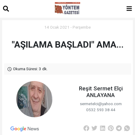
14 Ocak 2021 - Perşembe
"AŞILAMA BAŞLADI" AMA...
Okuma Süresi: 3 dk.
Reşit Sermet Elçi
ANLAYANA
sermetelci@yahoo.com
0532 593 38 44