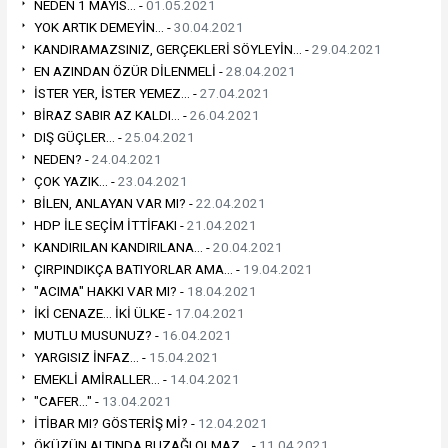
NEDEN 1 MAYIS... -
01.05.2021
YOK ARTIK DEMEYİN... -
30.04.2021
KANDIRAMAZSINIZ, GERÇEKLERİ SÖYLEYİN... -
29.04.2021
EN AZINDAN ÖZÜR DİLENMELİ -
28.04.2021
İSTER YER, İSTER YEMEZ... -
27.04.2021
BİRAZ SABIR AZ KALDI... -
26.04.2021
DIŞ GÜÇLER... -
25.04.2021
NEDEN? -
24.04.2021
ÇOK YAZIK... -
23.04.2021
BİLEN, ANLAYAN VAR MI? -
22.04.2021
HDP İLE SEÇİM İTTİFAKI -
21.04.2021
KANDIRILAN KANDIRILANA... -
20.04.2021
ÇIRPINDIKÇA BATIYORLAR AMA... -
19.04.2021
"ACIMA" HAKKI VAR MI? -
18.04.2021
İKİ CENAZE... İKİ ÜLKE -
17.04.2021
MUTLU MUSUNUZ? -
16.04.2021
YARGISIZ İNFAZ... -
15.04.2021
EMEKLİ AMİRALLER... -
14.04.2021
"CAFER..." -
13.04.2021
İTİBAR MI? GÖSTERİŞ Mİ? -
12.04.2021
ÖKÜZÜN ALTINDA BUZAĞI OLMAZ... -
11.04.2021