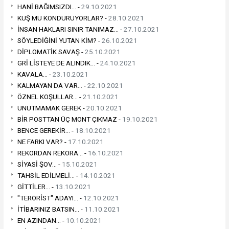
HANİ BAĞIMSIZDI... -
29.10.2021
KUŞ MU KONDURUYORLAR? -
28.10.2021
İNSAN HAKLARI SINIR TANIMAZ... -
27.10.2021
SÖYLEDİĞİNİ YUTAN KİM? -
26.10.2021
DİPLOMATİK SAVAŞ -
25.10.2021
GRİ LİSTEYE DE ALINDIK... -
24.10.2021
KAVALA... -
23.10.2021
KALMAYAN DA VAR... -
22.10.2021
ÖZNEL KOŞULLAR... -
21.10.2021
UNUTMAMAK GEREK -
20.10.2021
BİR POSTTAN ÜÇ MONT ÇIKMAZ -
19.10.2021
BENCE GEREKİR... -
18.10.2021
NE FARKI VAR? -
17.10.2021
REKORDAN REKORA... -
16.10.2021
SİYASİ ŞOV... -
15.10.2021
TAHSİL EDİLMELİ... -
14.10.2021
GİTTİLER... -
13.10.2021
"TERÖRİST" ADAYI... -
12.10.2021
İTİBARINIZ BATSIN... -
11.10.2021
EN AZINDAN... -
10.10.2021