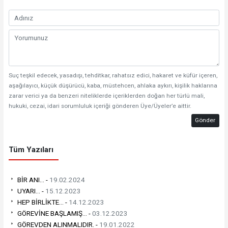
Suç teşkil edecek, yasadışı, tehditkar, rahatsız edici, hakaret ve küfür içeren,
aşağılayıcı, küçük düşürücü, kaba, müstehcen, ahlaka aykırı, kişilik haklarına
zarar verici ya da benzeri niteliklerde içeriklerden doğan her türlü mali,
hukuki, cezai, idari sorumluluk içeriği gönderen Üye/Üyeler’e aittir.
Gönder
Tüm Yazıları
BİR ANI... -
19.02.2024
UYARI... -
15.12.2023
HEP BİRLİKTE... -
14.12.2023
GÖREVİNE BAŞLAMIŞ... -
03.12.2023
GÖREVDEN ALINMALIDIR. -
19.01.2022