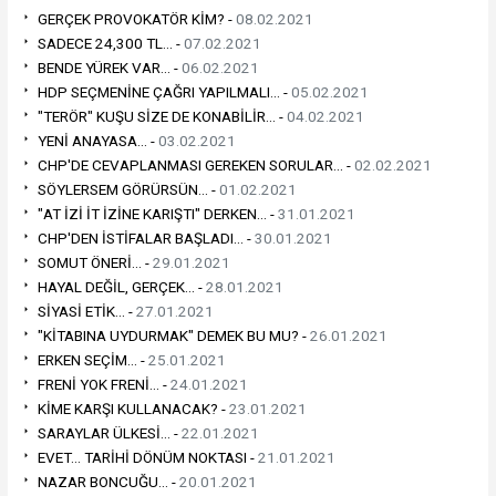
GERÇEK PROVOKATÖR KİM? -
08.02.2021
SADECE 24,300 TL... -
07.02.2021
BENDE YÜREK VAR... -
06.02.2021
HDP SEÇMENİNE ÇAĞRI YAPILMALI... -
05.02.2021
"TERÖR" KUŞU SİZE DE KONABİLİR... -
04.02.2021
YENİ ANAYASA... -
03.02.2021
CHP'DE CEVAPLANMASI GEREKEN SORULAR... -
02.02.2021
SÖYLERSEM GÖRÜRSÜN... -
01.02.2021
"AT İZİ İT İZİNE KARIŞTI" DERKEN... -
31.01.2021
CHP'DEN İSTİFALAR BAŞLADI... -
30.01.2021
SOMUT ÖNERİ... -
29.01.2021
HAYAL DEĞİL, GERÇEK... -
28.01.2021
SİYASİ ETİK... -
27.01.2021
"KİTABINA UYDURMAK" DEMEK BU MU? -
26.01.2021
ERKEN SEÇİM... -
25.01.2021
FRENİ YOK FRENİ... -
24.01.2021
KİME KARŞI KULLANACAK? -
23.01.2021
SARAYLAR ÜLKESİ... -
22.01.2021
EVET... TARİHİ DÖNÜM NOKTASI -
21.01.2021
NAZAR BONCUĞU... -
20.01.2021