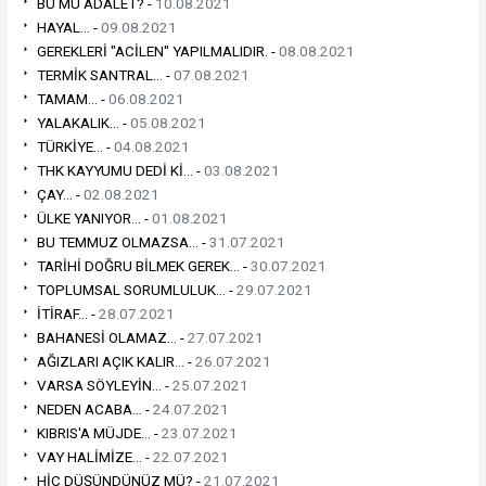
BU MU ADALET? -
10.08.2021
HAYAL... -
09.08.2021
GEREKLERİ "ACİLEN" YAPILMALIDIR. -
08.08.2021
TERMİK SANTRAL... -
07.08.2021
TAMAM... -
06.08.2021
YALAKALIK... -
05.08.2021
TÜRKİYE... -
04.08.2021
THK KAYYUMU DEDİ Kİ... -
03.08.2021
ÇAY... -
02.08.2021
ÜLKE YANIYOR... -
01.08.2021
BU TEMMUZ OLMAZSA... -
31.07.2021
TARİHİ DOĞRU BİLMEK GEREK... -
30.07.2021
TOPLUMSAL SORUMLULUK... -
29.07.2021
İTİRAF... -
28.07.2021
BAHANESİ OLAMAZ... -
27.07.2021
AĞIZLARI AÇIK KALIR... -
26.07.2021
VARSA SÖYLEYİN... -
25.07.2021
NEDEN ACABA... -
24.07.2021
KIBRIS'A MÜJDE... -
23.07.2021
VAY HALİMİZE... -
22.07.2021
HİÇ DÜŞÜNDÜNÜZ MÜ? -
21.07.2021