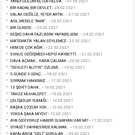
YANDI GÜLÜM KETEN HELVA... -
01.03.2021
BİR KADIN, BİR DEVLET -
28.02.2021
SALAK DEĞİLİZ, YETER ARTIK... -
27.02.2021
ASIL MESELE "AMA"... -
26.02.2021
BİR ÜLKEDE... -
25.02.2021
KEŞKE DAHA FAZLASINI YAPABİLSEM... -
24.02.2021
MATEMATİK YALAN SÖYLEMEZ -
23.02.2021
HEM DE ÇOK AĞIR... -
22.02.2021
SONUÇ DEĞİŞMEDİ-HEPSİ KAYBETTİ... -
21.02.2021
DAVA AÇMAK... KARA ÇALMAK -
20.02.2021
"DEVLET-İ ALİYYE" ÖZLEMİ... -
19.02.2021
5 GÜNDE 5 GENÇ... -
18.02.2021
SORMAK HAKKIMIZ... -
17.02.2021
13 ŞEHİT DAHA... -
16.02.2021
TAKOZ MUHALEFET... -
15.02.2021
ÇELİŞKİLER YUMAĞI... -
14.02.2021
BAŞKA ÇÖZÜM YOK... -
13.02.2021
YOKSA ŞAKA MIYDI? -
12.02.2021
AYA GİDİYORUZ HABERİ OLMAYAN VAR MI? -
11.02.2021
SİYASET SAHNESİNDE KALMAK... -
10.02.2021
KAFALARDA "DELİ" SORULAR... -
09.02.2021