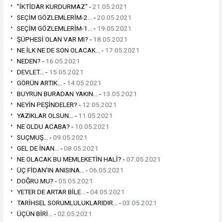
"İKTİDAR KURDURMAZ" -
21.05.2021
SEÇİM GÖZLEMLERİM-2... -
20.05.2021
SEÇİM GÖZLEMLERİM-1... -
19.05.2021
ŞÜPHESİ OLAN VAR MI? -
18.05.2021
NE İLK NE DE SON OLACAK... -
17.05.2021
NEDEN? -
16.05.2021
DEVLET... -
15.05.2021
GÖRÜN ARTIK... -
14.05.2021
BUYRUN BURADAN YAKIN... -
13.05.2021
NEYİN PEŞİNDELER? -
12.05.2021
YAZIKLAR OLSUN... -
11.05.2021
NE OLDU ACABA? -
10.05.2021
SUÇMUŞ... -
09.05.2021
GEL DE İNAN... -
08.05.2021
NE OLACAK BU MEMLEKETİN HALİ? -
07.05.2021
ÜÇ FİDAN'IN ANISINA... -
06.05.2021
DOĞRU MU? -
05.05.2021
YETER DE ARTAR BİLE... -
04.05.2021
TARİHSEL SORUMLULUKLARIDIR... -
03.05.2021
ÜÇÜN BİRİ... -
02.05.2021