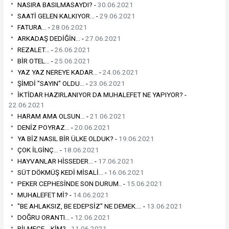
NASIRA BASILMASAYDI? -
30.06.2021
SAATİ GELEN KALKIYOR... -
29.06.2021
FATURA... -
28.06.2021
ARKADAŞ DEDİĞİN... -
27.06.2021
REZALET... -
26.06.2021
BİR OTEL... -
25.06.2021
YAZ YAZ NEREYE KADAR... -
24.06.2021
ŞİMDİ "SAYIN" OLDU... -
23.06.2021
İKTİDAR HAZIRLANIYOR DA MUHALEFET NE YAPIYOR? -
22.06.2021
HARAM AMA OLSUN... -
21.06.2021
DENİZ POYRAZ... -
20.06.2021
YA BİZ NASIL BİR ÜLKE OLDUK? -
19.06.2021
ÇOK İLGİNÇ... -
18.06.2021
HAYVANLAR HİSSEDER... -
17.06.2021
SÜT DÖKMÜŞ KEDİ MİSALİ... -
16.06.2021
PEKER CEPHESİNDE SON DURUM.. -
15.06.2021
MUHALEFET Mİ? -
14.06.2021
"BE AHLAKSIZ, BE EDEPSİZ" NE DEMEK.... -
13.06.2021
DOĞRU ORANTI... -
12.06.2021
BİLMECE... KİM? -
11.06.2021