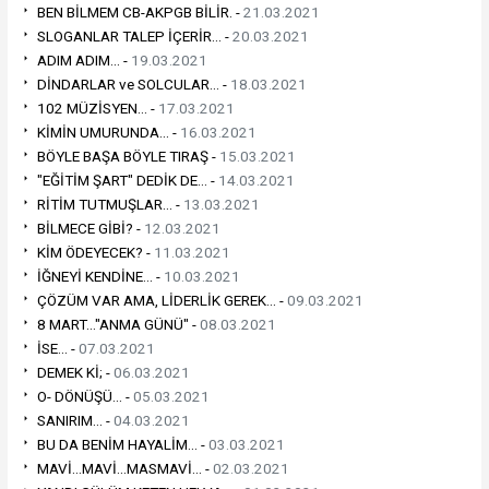
BEN BİLMEM CB-AKPGB BİLİR. -
21.03.2021
SLOGANLAR TALEP İÇERİR... -
20.03.2021
ADIM ADIM... -
19.03.2021
DİNDARLAR ve SOLCULAR... -
18.03.2021
102 MÜZİSYEN... -
17.03.2021
KİMİN UMURUNDA... -
16.03.2021
BÖYLE BAŞA BÖYLE TIRAŞ -
15.03.2021
"EĞİTİM ŞART" DEDİK DE... -
14.03.2021
RİTİM TUTMUŞLAR... -
13.03.2021
BİLMECE GİBİ? -
12.03.2021
KİM ÖDEYECEK? -
11.03.2021
İĞNEYİ KENDİNE... -
10.03.2021
ÇÖZÜM VAR AMA, LİDERLİK GEREK... -
09.03.2021
8 MART..."ANMA GÜNÜ" -
08.03.2021
İSE... -
07.03.2021
DEMEK Kİ; -
06.03.2021
O- DÖNÜŞÜ... -
05.03.2021
SANIRIM... -
04.03.2021
BU DA BENİM HAYALİM... -
03.03.2021
MAVİ...MAVİ...MASMAVİ... -
02.03.2021