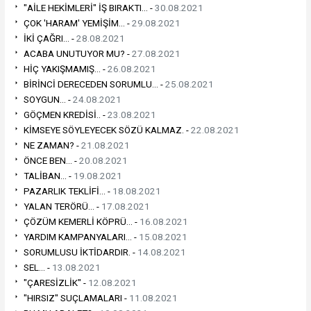
"AİLE HEKİMLERİ" İŞ BIRAKTI... -
30.08.2021
ÇOK 'HARAM' YEMİŞİM... -
29.08.2021
İKİ ÇAĞRI... -
28.08.2021
ACABA UNUTUYOR MU? -
27.08.2021
HİÇ YAKIŞMAMIŞ... -
26.08.2021
BİRİNCİ DERECEDEN SORUMLU... -
25.08.2021
SOYGUN... -
24.08.2021
GÖÇMEN KREDİSİ.. -
23.08.2021
KİMSEYE SÖYLEYECEK SÖZÜ KALMAZ. -
22.08.2021
NE ZAMAN? -
21.08.2021
ÖNCE BEN... -
20.08.2021
TALİBAN... -
19.08.2021
PAZARLIK TEKLİFİ... -
18.08.2021
YALAN TERÖRÜ... -
17.08.2021
ÇÖZÜM KEMERLİ KÖPRÜ... -
16.08.2021
YARDIM KAMPANYALARI... -
15.08.2021
SORUMLUSU İKTİDARDIR. -
14.08.2021
SEL... -
13.08.2021
"ÇARESİZLİK" -
12.08.2021
"HIRSIZ" SUÇLAMALARI -
11.08.2021