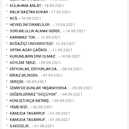
KÜLAHIMA ANLAT -
18.09.2021
BALIK BAŞTAN KOKAR -
17.09.2021
ACİL -
16.09.2021
HEYKELİNİ DİKMELİLER... -
15.09.2021
SORUMLULUK ALMAK GEREK... -
14.09.2021
KARNIMIZ TOK... -
13.09.2021
BOĞAZİÇİ ÜNİVERSİTESİ -
12.09.2021
ORTAK ADAY ÇAĞRISI... -
11.09.2021
KURUMLARIN DİNİ OLMAZ... -
10.09.2021
SÖYLEM TARZI... -
09.09.2021
ERİYORLAR, ERİYORLAR DA... -
08.09.2021
BİRAZ BİLİRSEN... -
07.09.2021
GERÇEK -
06.09.2021
İZMİR'DE BUNLAR YAŞANIYORSA... -
05.09.2021
DEĞERLERİMİZ "GÖÇÜYOR"... -
04.09.2021
KONUŞTUKÇA BATMIŞ... -
03.09.2021
YEME BİZİ... -
02.09.2021
KAMUDA TASARRUF... -
01.09.2021
KAMUDA TASARRUF... -
01.09.2021
İLKESİZLİK... -
31.08.2021