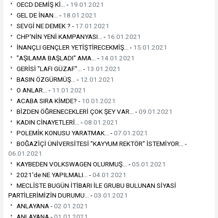
OECD DEMİŞ Kİ... -
19.01.2021
GEL DE İNAN... -
18.01.2021
SEVGİ NE DEMEK ? -
17.01.2021
CHP'NİN YENİ KAMPANYASI... -
16.01.2021
İNANÇLI GENÇLER YETİŞTİRECEKMİŞ... -
15.01.2021
"AŞILAMA BAŞLADI" AMA... -
14.01.2021
GERİSİ "LAFI GÜZAF"... -
13.01.2021
BASIN ÖZGÜRMÜŞ... -
12.01.2021
O ANLAR... -
11.01.2021
ACABA SIRA KİMDE? -
10.01.2021
BİZDEN ÖĞRENECEKLERİ ÇOK ŞEY VAR... -
09.01.2021
KADIN CİNAYETLERİ... -
08.01.2021
POLEMİK KONUSU YARATMAK... -
07.01.2021
BOĞAZİÇİ ÜNİVERSİTESİ "KAYYUM REKTÖR" İSTEMİYOR... -
06.01.2021
KAYBEDEN VOLKSWAGEN OLURMUŞ... -
05.01.2021
2021'de NE YAPILMALI... -
04.01.2021
MECLİSTE BUGÜN İTİBARI İLE GRUBU BULUNAN SİYASİ
PARTİLERİMİZİN DURUMU... -
03.01.2021
ANLAYANA -
02.01.2021
ANLAYANA -
01.01.2021