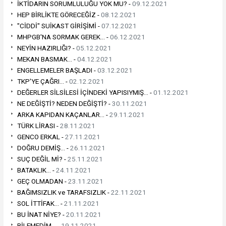
İKTİDARIN SORUMLULUĞU YOK MU? -
09.12.2021
HEP BİRLİKTE GÖRECEĞİZ -
08.12.2021
"CİDDİ" SUİKAST GİRİŞİMİ -
07.12.2021
MHPGB'NA SORMAK GEREK... -
06.12.2021
NEYİN HAZIRLIĞI? -
05.12.2021
MEKAN BASMAK... -
04.12.2021
ENGELLEMELER BAŞLADI -
03.12.2021
TKP'YE ÇAĞRI... -
02.12.2021
DEĞERLER SİLSİLESİ İÇİNDEKİ YAPISIYMIŞ... -
01.12.2021
NE DEĞİŞTİ? NEDEN DEĞİŞTİ? -
30.11.2021
ARKA KAPIDAN KAÇANLAR... -
29.11.2021
TÜRK LİRASI -
28.11.2021
GENCO ERKAL -
27.11.2021
DOĞRU DEMİŞ... -
26.11.2021
SUÇ DEĞİL Mİ? -
25.11.2021
BATAKLIK... -
24.11.2021
GEÇ OLMADAN -
23.11.2021
BAĞIMSIZLIK ve TARAFSIZLIK -
22.11.2021
SOL İTTİFAK... -
21.11.2021
BU İNAT NİYE? -
20.11.2021
BİLEMEDİM... -
19.11.2021