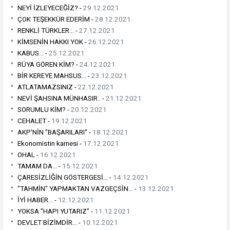
NEYİ İZLEYECEĞİZ? -
29.12.2021
ÇOK TEŞEKKÜR EDERİM -
28.12.2021
RENKLİ TÜRKLER... -
27.12.2021
KİMSENİN HAKKI YOK -
26.12.2021
KABUS... -
25.12.2021
RÜYA GÖREN KİM? -
24.12.2021
BİR KEREYE MAHSUS... -
23.12.2021
ATLATAMAZSINIZ -
22.12.2021
NEVİ ŞAHSINA MÜNHASIR.. -
21.12.2021
SORUMLU KİM? -
20.12.2021
CEHALET -
19.12.2021
AKP'NİN "BAŞARILARI" -
18.12.2021
Ekonomistin karnesi -
17.12.2021
OHAL -
16.12.2021
TAMAM DA... -
15.12.2021
ÇARESİZLİĞİN GÖSTERGESİ... -
14.12.2021
"TAHMİN" YAPMAKTAN VAZGEÇSİN... -
13.12.2021
İYİ HABER... -
12.12.2021
YOKSA "HAPI YUTARIZ" -
11.12.2021
DEVLET BİZİMDİR... -
10.12.2021