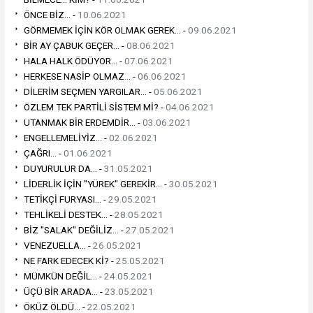
ÖNCE BİZ... -
10.06.2021
GÖRMEMEK İÇİN KÖR OLMAK GEREK... -
09.06.2021
BİR AY ÇABUK GEÇER... -
08.06.2021
HALA HALK ÖDÜYOR... -
07.06.2021
HERKESE NASİP OLMAZ... -
06.06.2021
DİLERİM SEÇMEN YARGILAR... -
05.06.2021
ÖZLEM TEK PARTİLİ SİSTEM Mİ? -
04.06.2021
UTANMAK BİR ERDEMDİR... -
03.06.2021
ENGELLEMELİYİZ... -
02.06.2021
ÇAĞRI... -
01.06.2021
DUYURULUR DA... -
31.05.2021
LİDERLİK İÇİN "YÜREK" GEREKİR... -
30.05.2021
TETİKÇİ FURYASI... -
29.05.2021
TEHLİKELİ DESTEK... -
28.05.2021
BİZ "SALAK" DEĞİLİZ... -
27.05.2021
VENEZUELLA... -
26.05.2021
NE FARK EDECEK Kİ? -
25.05.2021
MÜMKÜN DEĞİL... -
24.05.2021
ÜÇÜ BİR ARADA... -
23.05.2021
ÖKÜZ ÖLDÜ... -
22.05.2021