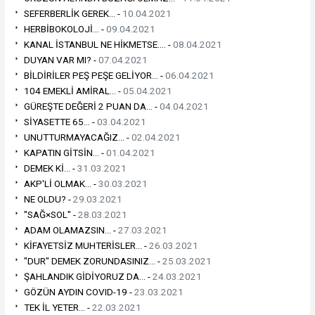
SEFERBERLİK GEREK... -
10.04.2021
HERBİBOKOLOJİ... -
09.04.2021
KANAL İSTANBUL NE HİKMETSE.... -
08.04.2021
DUYAN VAR MI? -
07.04.2021
BİLDİRİLER PEŞ PEŞE GELİYOR... -
06.04.2021
104 EMEKLİ AMİRAL... -
05.04.2021
GÜREŞTE DEĞERİ 2 PUAN DA... -
04.04.2021
SİYASETTE 65... -
03.04.2021
UNUTTURMAYACAĞIZ... -
02.04.2021
KAPATIN GİTSİN... -
01.04.2021
DEMEK Kİ... -
31.03.2021
AKP'Lİ OLMAK... -
30.03.2021
NE OLDU? -
29.03.2021
"SAĞ×SOL" -
28.03.2021
ADAM OLAMAZSIN... -
27.03.2021
KİFAYETSİZ MUHTERİSLER... -
26.03.2021
"DUR" DEMEK ZORUNDASINIZ... -
25.03.2021
ŞAHLANDIK GİDİYORUZ DA... -
24.03.2021
GÖZÜN AYDIN COVID-19 -
23.03.2021
TEK İL YETER... -
22.03.2021