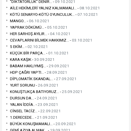
"DİKTATÖRLÜK" DENİR... -
09.10.2021
AİLE HEKİMLERİ YALNIZ KALMAMALI... -
08.10.2021
KÖTÜ SENARYO-KÖTÜ OYUNCULUK... -
07.10.2021
MANGO... -
06.10.2021
YAPRAK DÖKÜMÜ... -
05.10.2021
HER SARHOŞ AYILIR... -
04.10.2021
CEVAPLARINI BİLMEK HAKKIMIZ... -
03.10.2021
5 EKİM... -
02.10.2021
KÜÇÜK BİR PARÇA... -
01.10.2021
KARA KAŞIK -
30.09.2021
BABAM HAKLIYMIŞ... -
29.09.2021
HDP ÇAĞRI YAPTI... -
28.09.2021
DİPLOMATİK SKANDAL... -
27.09.2021
YURT SORUNU -
26.09.2021
KONUŞTUKÇA BATIYORUZ... -
25.09.2021
DURSUN DA... -
24.09.2021
YALAN İDDİA.. -
23.09.2021
CİNSEL TACİZ... -
22.09.2021
1.DERECEDE... -
21.09.2021
BÜYÜK KONUŞMAMALI... -
20.09.2021
GEMİ AZIYA ALMAK... -
19.09.2021