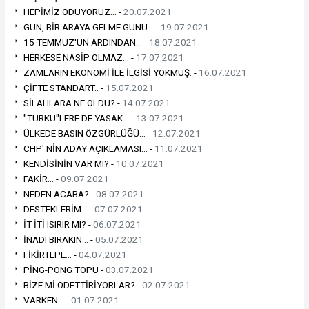
HEPİMİZ ÖDÜYORUZ... -
20.07.2021
GÜN, BİR ARAYA GELME GÜNÜ... -
19.07.2021
15 TEMMUZ'UN ARDINDAN... -
18.07.2021
HERKESE NASİP OLMAZ... -
17.07.2021
ZAMLARIN EKONOMİ İLE İLGİSİ YOKMUŞ. -
16.07.2021
ÇİFTE STANDART.. -
15.07.2021
SİLAHLARA NE OLDU? -
14.07.2021
"TÜRKÜ"LERE DE YASAK... -
13.07.2021
ÜLKEDE BASIN ÖZGÜRLÜĞÜ... -
12.07.2021
CHP' NİN ADAY AÇIKLAMASI... -
11.07.2021
KENDİSİNİN VAR MI? -
10.07.2021
FAKİR... -
09.07.2021
NEDEN ACABA? -
08.07.2021
DESTEKLERİM... -
07.07.2021
İT İTİ ISIRIR MI? -
06.07.2021
İNADI BIRAKIN... -
05.07.2021
FİKİRTEPE... -
04.07.2021
PİNG-PONG TOPU -
03.07.2021
BİZE Mİ ÖDETTİRİYORLAR? -
02.07.2021
VARKEN... -
01.07.2021