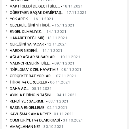
VAKTİ GELDİ DE GEÇTİ BİLE... -
18.11.2021
ÖĞRETMEN BAŞAK DEMİRTAŞ... -
17.11.2021
YOK ARTIK... -
16.11.2021
GEÇERLİLİĞİNİ YİTİRDİ... -
15.11.2021
ENGEL OLMALIYIZ... -
14.11.2021
HAKARET DEĞİLMİŞ -
13.11.2021
GEREĞİNİ YAPACAK -
12.11.2021
VARDIR NEDENİ... -
11.11.2021
AĞLAR AĞLAR SUSARLAR... -
10.11.2021
NALINCI KESERİNİ BİLE... -
09.11.2021
"DİPLOMA" ÖZEL HAYAT MI? -
08.11.2021
GERÇEKTE BATIYORLAR... -
07.11.2021
İTİRAF ve GERÇEKLER -
06.11.2021
DAHA AZ... -
05.11.2021
AYIKLA PİRİNCİN TAŞINI... -
04.11.2021
KENDİ YER SALKIMI... -
03.11.2021
BASINA ENGELLEME -
02.11.2021
KAVUŞMAK AMA NEYE? -
01.11.2021
CUMHURİYET ve DEMOKRASİ -
31.10.2021
AMAÇLANAN NE? -
30.10.2021