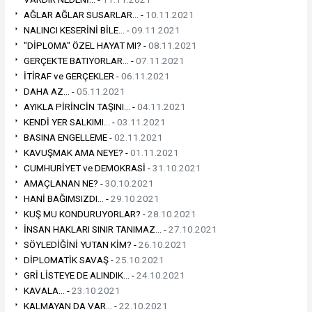
AĞLAR AĞLAR SUSARLAR... -
10.11.2021
NALINCI KESERİNİ BİLE... -
09.11.2021
"DİPLOMA" ÖZEL HAYAT MI? -
08.11.2021
GERÇEKTE BATIYORLAR... -
07.11.2021
İTİRAF ve GERÇEKLER -
06.11.2021
DAHA AZ... -
05.11.2021
AYIKLA PİRİNCİN TAŞINI... -
04.11.2021
KENDİ YER SALKIMI... -
03.11.2021
BASINA ENGELLEME -
02.11.2021
KAVUŞMAK AMA NEYE? -
01.11.2021
CUMHURİYET ve DEMOKRASİ -
31.10.2021
AMAÇLANAN NE? -
30.10.2021
HANİ BAĞIMSIZDI... -
29.10.2021
KUŞ MU KONDURUYORLAR? -
28.10.2021
İNSAN HAKLARI SINIR TANIMAZ... -
27.10.2021
SÖYLEDİĞİNİ YUTAN KİM? -
26.10.2021
DİPLOMATİK SAVAŞ -
25.10.2021
GRİ LİSTEYE DE ALINDIK... -
24.10.2021
KAVALA... -
23.10.2021
KALMAYAN DA VAR... -
22.10.2021