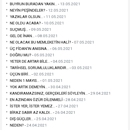
BUYRUN BURADAN YAKIN... -
13.05.2021
NEYİN PEŞİNDELER? -
12.05.2021
YAZIKLAR OLSUN... -
11.05.2021
NE OLDU ACABA? -
10.05.2021
SUÇMUŞ... -
09.05.2021
GEL DE İNAN... -
08.05.2021
NE OLACAK BU MEMLEKETİN HALİ? -
07.05.2021
ÜÇ FİDAN'IN ANISINA... -
06.05.2021
DOĞRU MU? -
05.05.2021
YETER DE ARTAR BİLE... -
04.05.2021
TARİHSEL SORUMLULUKLARIDIR... -
03.05.2021
ÜÇÜN BİRİ... -
02.05.2021
NEDEN 1 MAYIS... -
01.05.2021
YOK ARTIK DEMEYİN... -
30.04.2021
KANDIRAMAZSINIZ, GERÇEKLERİ SÖYLEYİN... -
29.04.2021
EN AZINDAN ÖZÜR DİLENMELİ -
28.04.2021
İSTER YER, İSTER YEMEZ... -
27.04.2021
BİRAZ SABIR AZ KALDI... -
26.04.2021
DIŞ GÜÇLER... -
25.04.2021
NEDEN? -
24.04.2021