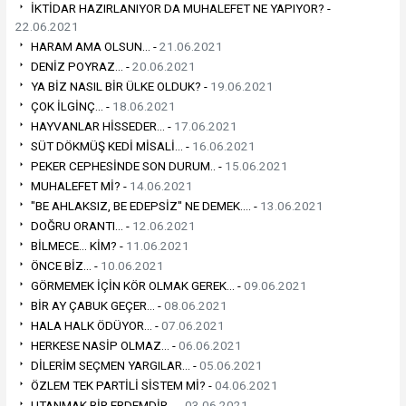
İKTİDAR HAZIRLANIYOR DA MUHALEFET NE YAPIYOR? -
22.06.2021
HARAM AMA OLSUN... -
21.06.2021
DENİZ POYRAZ... -
20.06.2021
YA BİZ NASIL BİR ÜLKE OLDUK? -
19.06.2021
ÇOK İLGİNÇ... -
18.06.2021
HAYVANLAR HİSSEDER... -
17.06.2021
SÜT DÖKMÜŞ KEDİ MİSALİ... -
16.06.2021
PEKER CEPHESİNDE SON DURUM.. -
15.06.2021
MUHALEFET Mİ? -
14.06.2021
"BE AHLAKSIZ, BE EDEPSİZ" NE DEMEK.... -
13.06.2021
DOĞRU ORANTI... -
12.06.2021
BİLMECE... KİM? -
11.06.2021
ÖNCE BİZ... -
10.06.2021
GÖRMEMEK İÇİN KÖR OLMAK GEREK... -
09.06.2021
BİR AY ÇABUK GEÇER... -
08.06.2021
HALA HALK ÖDÜYOR... -
07.06.2021
HERKESE NASİP OLMAZ... -
06.06.2021
DİLERİM SEÇMEN YARGILAR... -
05.06.2021
ÖZLEM TEK PARTİLİ SİSTEM Mİ? -
04.06.2021
UTANMAK BİR ERDEMDİR... -
03.06.2021