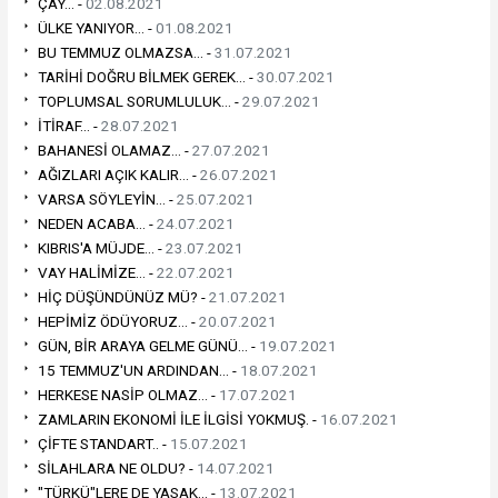
ÇAY... -
02.08.2021
ÜLKE YANIYOR... -
01.08.2021
BU TEMMUZ OLMAZSA... -
31.07.2021
TARİHİ DOĞRU BİLMEK GEREK... -
30.07.2021
TOPLUMSAL SORUMLULUK... -
29.07.2021
İTİRAF... -
28.07.2021
BAHANESİ OLAMAZ... -
27.07.2021
AĞIZLARI AÇIK KALIR... -
26.07.2021
VARSA SÖYLEYİN... -
25.07.2021
NEDEN ACABA... -
24.07.2021
KIBRIS'A MÜJDE... -
23.07.2021
VAY HALİMİZE... -
22.07.2021
HİÇ DÜŞÜNDÜNÜZ MÜ? -
21.07.2021
HEPİMİZ ÖDÜYORUZ... -
20.07.2021
GÜN, BİR ARAYA GELME GÜNÜ... -
19.07.2021
15 TEMMUZ'UN ARDINDAN... -
18.07.2021
HERKESE NASİP OLMAZ... -
17.07.2021
ZAMLARIN EKONOMİ İLE İLGİSİ YOKMUŞ. -
16.07.2021
ÇİFTE STANDART.. -
15.07.2021
SİLAHLARA NE OLDU? -
14.07.2021
"TÜRKÜ"LERE DE YASAK... -
13.07.2021