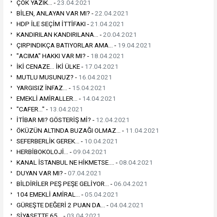
ÇOK YAZIK... -
23.04.2021
BİLEN, ANLAYAN VAR MI? -
22.04.2021
HDP İLE SEÇİM İTTİFAKI -
21.04.2021
KANDIRILAN KANDIRILANA... -
20.04.2021
ÇIRPINDIKÇA BATIYORLAR AMA... -
19.04.2021
"ACIMA" HAKKI VAR MI? -
18.04.2021
İKİ CENAZE... İKİ ÜLKE -
17.04.2021
MUTLU MUSUNUZ? -
16.04.2021
YARGISIZ İNFAZ... -
15.04.2021
EMEKLİ AMİRALLER... -
14.04.2021
"CAFER..." -
13.04.2021
İTİBAR MI? GÖSTERİŞ Mİ? -
12.04.2021
ÖKÜZÜN ALTINDA BUZAĞI OLMAZ... -
11.04.2021
SEFERBERLİK GEREK... -
10.04.2021
HERBİBOKOLOJİ... -
09.04.2021
KANAL İSTANBUL NE HİKMETSE.... -
08.04.2021
DUYAN VAR MI? -
07.04.2021
BİLDİRİLER PEŞ PEŞE GELİYOR... -
06.04.2021
104 EMEKLİ AMİRAL... -
05.04.2021
GÜREŞTE DEĞERİ 2 PUAN DA... -
04.04.2021
SİYASETTE 65... -
03.04.2021