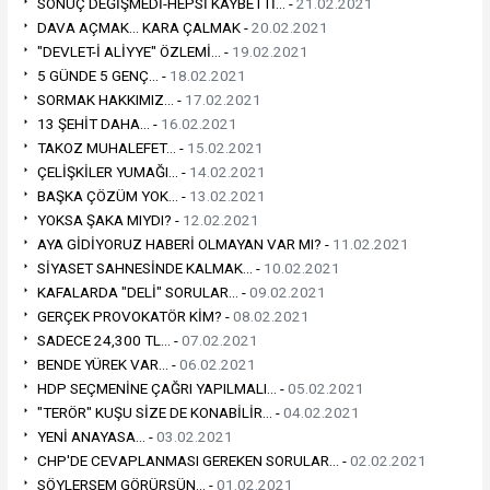
SONUÇ DEĞİŞMEDİ-HEPSİ KAYBETTİ... -
21.02.2021
DAVA AÇMAK... KARA ÇALMAK -
20.02.2021
"DEVLET-İ ALİYYE" ÖZLEMİ... -
19.02.2021
5 GÜNDE 5 GENÇ... -
18.02.2021
SORMAK HAKKIMIZ... -
17.02.2021
13 ŞEHİT DAHA... -
16.02.2021
TAKOZ MUHALEFET... -
15.02.2021
ÇELİŞKİLER YUMAĞI... -
14.02.2021
BAŞKA ÇÖZÜM YOK... -
13.02.2021
YOKSA ŞAKA MIYDI? -
12.02.2021
AYA GİDİYORUZ HABERİ OLMAYAN VAR MI? -
11.02.2021
SİYASET SAHNESİNDE KALMAK... -
10.02.2021
KAFALARDA "DELİ" SORULAR... -
09.02.2021
GERÇEK PROVOKATÖR KİM? -
08.02.2021
SADECE 24,300 TL... -
07.02.2021
BENDE YÜREK VAR... -
06.02.2021
HDP SEÇMENİNE ÇAĞRI YAPILMALI... -
05.02.2021
"TERÖR" KUŞU SİZE DE KONABİLİR... -
04.02.2021
YENİ ANAYASA... -
03.02.2021
CHP'DE CEVAPLANMASI GEREKEN SORULAR... -
02.02.2021
SÖYLERSEM GÖRÜRSÜN... -
01.02.2021