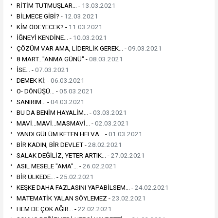
RİTİM TUTMUŞLAR... -
13.03.2021
BİLMECE GİBİ? -
12.03.2021
KİM ÖDEYECEK? -
11.03.2021
İĞNEYİ KENDİNE... -
10.03.2021
ÇÖZÜM VAR AMA, LİDERLİK GEREK... -
09.03.2021
8 MART..."ANMA GÜNÜ" -
08.03.2021
İSE... -
07.03.2021
DEMEK Kİ; -
06.03.2021
O- DÖNÜŞÜ... -
05.03.2021
SANIRIM... -
04.03.2021
BU DA BENİM HAYALİM... -
03.03.2021
MAVİ...MAVİ...MASMAVİ... -
02.03.2021
YANDI GÜLÜM KETEN HELVA... -
01.03.2021
BİR KADIN, BİR DEVLET -
28.02.2021
SALAK DEĞİLİZ, YETER ARTIK... -
27.02.2021
ASIL MESELE "AMA"... -
26.02.2021
BİR ÜLKEDE... -
25.02.2021
KEŞKE DAHA FAZLASINI YAPABİLSEM... -
24.02.2021
MATEMATİK YALAN SÖYLEMEZ -
23.02.2021
HEM DE ÇOK AĞIR... -
22.02.2021