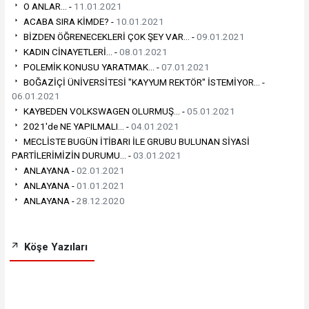
O ANLAR... -
11.01.2021
ACABA SIRA KİMDE? -
10.01.2021
BİZDEN ÖĞRENECEKLERİ ÇOK ŞEY VAR... -
09.01.2021
KADIN CİNAYETLERİ... -
08.01.2021
POLEMİK KONUSU YARATMAK... -
07.01.2021
BOĞAZİÇİ ÜNİVERSİTESİ "KAYYUM REKTÖR" İSTEMİYOR... -
06.01.2021
KAYBEDEN VOLKSWAGEN OLURMUŞ... -
05.01.2021
2021'de NE YAPILMALI... -
04.01.2021
MECLİSTE BUGÜN İTİBARI İLE GRUBU BULUNAN SİYASİ
PARTİLERİMİZİN DURUMU... -
03.01.2021
ANLAYANA -
02.01.2021
ANLAYANA -
01.01.2021
ANLAYANA -
28.12.2020
Köşe Yazıları