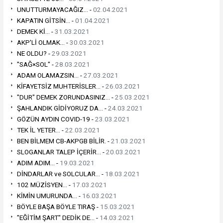
UNUTTURMAYACAĞIZ... -
02.04.2021
KAPATIN GİTSİN... -
01.04.2021
DEMEK Kİ... -
31.03.2021
AKP'Lİ OLMAK... -
30.03.2021
NE OLDU? -
29.03.2021
"SAĞ×SOL" -
28.03.2021
ADAM OLAMAZSIN... -
27.03.2021
KİFAYETSİZ MUHTERİSLER... -
26.03.2021
"DUR" DEMEK ZORUNDASINIZ... -
25.03.2021
ŞAHLANDIK GİDİYORUZ DA... -
24.03.2021
GÖZÜN AYDIN COVID-19 -
23.03.2021
TEK İL YETER... -
22.03.2021
BEN BİLMEM CB-AKPGB BİLİR. -
21.03.2021
SLOGANLAR TALEP İÇERİR... -
20.03.2021
ADIM ADIM... -
19.03.2021
DİNDARLAR ve SOLCULAR... -
18.03.2021
102 MÜZİSYEN... -
17.03.2021
KİMİN UMURUNDA... -
16.03.2021
BÖYLE BAŞA BÖYLE TIRAŞ -
15.03.2021
"EĞİTİM ŞART" DEDİK DE... -
14.03.2021