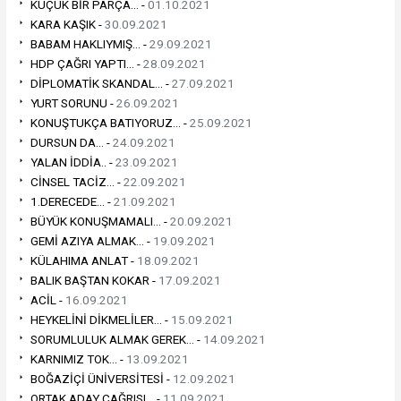
KÜÇÜK BİR PARÇA... -
01.10.2021
KARA KAŞIK -
30.09.2021
BABAM HAKLIYMIŞ... -
29.09.2021
HDP ÇAĞRI YAPTI... -
28.09.2021
DİPLOMATİK SKANDAL... -
27.09.2021
YURT SORUNU -
26.09.2021
KONUŞTUKÇA BATIYORUZ... -
25.09.2021
DURSUN DA... -
24.09.2021
YALAN İDDİA.. -
23.09.2021
CİNSEL TACİZ... -
22.09.2021
1.DERECEDE... -
21.09.2021
BÜYÜK KONUŞMAMALI... -
20.09.2021
GEMİ AZIYA ALMAK... -
19.09.2021
KÜLAHIMA ANLAT -
18.09.2021
BALIK BAŞTAN KOKAR -
17.09.2021
ACİL -
16.09.2021
HEYKELİNİ DİKMELİLER... -
15.09.2021
SORUMLULUK ALMAK GEREK... -
14.09.2021
KARNIMIZ TOK... -
13.09.2021
BOĞAZİÇİ ÜNİVERSİTESİ -
12.09.2021
ORTAK ADAY ÇAĞRISI... -
11.09.2021