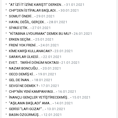
"AT İZİ İT İZİNE KARIŞTI" DERKEN... -
31.01.2021
CHP'DEN İSTİFALAR BAŞLADI... -
30.01.2021
SOMUT ÖNERİ... -
29.01.2021
HAYAL DEĞİL, GERÇEK... -
28.01.2021
SİYASİ ETİK... -
27.01.2021
"KİTABINA UYDURMAK" DEMEK BU MU? -
26.01.2021
ERKEN SEÇİM... -
25.01.2021
FRENİ YOK FRENİ... -
24.01.2021
KİME KARŞI KULLANACAK? -
23.01.2021
SARAYLAR ÜLKESİ... -
22.01.2021
EVET... TARİHİ DÖNÜM NOKTASI -
21.01.2021
NAZAR BONCUĞU... -
20.01.2021
OECD DEMİŞ Kİ... -
19.01.2021
GEL DE İNAN... -
18.01.2021
SEVGİ NE DEMEK ? -
17.01.2021
CHP'NİN YENİ KAMPANYASI... -
16.01.2021
İNANÇLI GENÇLER YETİŞTİRECEKMİŞ... -
15.01.2021
"AŞILAMA BAŞLADI" AMA... -
14.01.2021
GERİSİ "LAFI GÜZAF"... -
13.01.2021
BASIN ÖZGÜRMÜŞ... -
12.01.2021