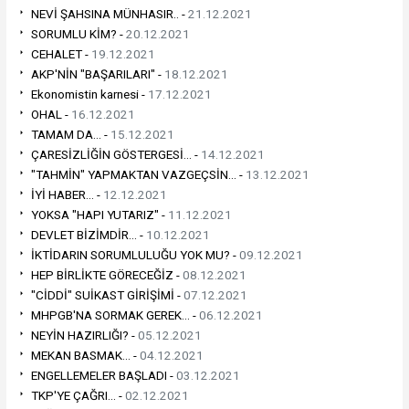
NEVİ ŞAHSINA MÜNHASIR.. -
21.12.2021
SORUMLU KİM? -
20.12.2021
CEHALET -
19.12.2021
AKP'NİN "BAŞARILARI" -
18.12.2021
Ekonomistin karnesi -
17.12.2021
OHAL -
16.12.2021
TAMAM DA... -
15.12.2021
ÇARESİZLİĞİN GÖSTERGESİ... -
14.12.2021
"TAHMİN" YAPMAKTAN VAZGEÇSİN... -
13.12.2021
İYİ HABER... -
12.12.2021
YOKSA "HAPI YUTARIZ" -
11.12.2021
DEVLET BİZİMDİR... -
10.12.2021
İKTİDARIN SORUMLULUĞU YOK MU? -
09.12.2021
HEP BİRLİKTE GÖRECEĞİZ -
08.12.2021
"CİDDİ" SUİKAST GİRİŞİMİ -
07.12.2021
MHPGB'NA SORMAK GEREK... -
06.12.2021
NEYİN HAZIRLIĞI? -
05.12.2021
MEKAN BASMAK... -
04.12.2021
ENGELLEMELER BAŞLADI -
03.12.2021
TKP'YE ÇAĞRI... -
02.12.2021