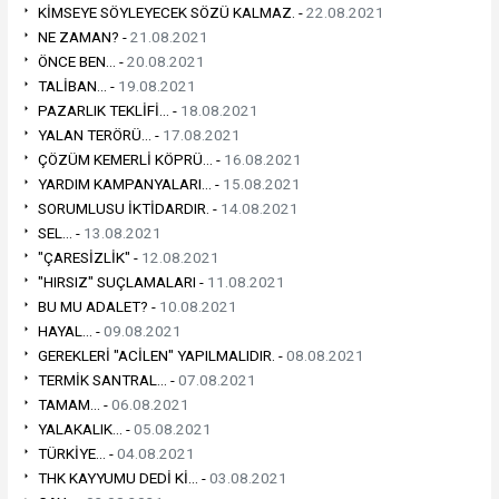
KİMSEYE SÖYLEYECEK SÖZÜ KALMAZ. -
22.08.2021
NE ZAMAN? -
21.08.2021
ÖNCE BEN... -
20.08.2021
TALİBAN... -
19.08.2021
PAZARLIK TEKLİFİ... -
18.08.2021
YALAN TERÖRÜ... -
17.08.2021
ÇÖZÜM KEMERLİ KÖPRÜ... -
16.08.2021
YARDIM KAMPANYALARI... -
15.08.2021
SORUMLUSU İKTİDARDIR. -
14.08.2021
SEL... -
13.08.2021
"ÇARESİZLİK" -
12.08.2021
"HIRSIZ" SUÇLAMALARI -
11.08.2021
BU MU ADALET? -
10.08.2021
HAYAL... -
09.08.2021
GEREKLERİ "ACİLEN" YAPILMALIDIR. -
08.08.2021
TERMİK SANTRAL... -
07.08.2021
TAMAM... -
06.08.2021
YALAKALIK... -
05.08.2021
TÜRKİYE... -
04.08.2021
THK KAYYUMU DEDİ Kİ... -
03.08.2021