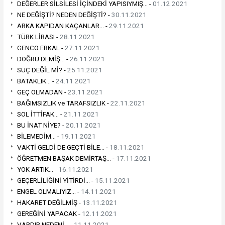
DEĞERLER SİLSİLESİ İÇİNDEKİ YAPISIYMIŞ... -
01.12.2021
NE DEĞİŞTİ? NEDEN DEĞİŞTİ? -
30.11.2021
ARKA KAPIDAN KAÇANLAR... -
29.11.2021
TÜRK LİRASI -
28.11.2021
GENCO ERKAL -
27.11.2021
DOĞRU DEMİŞ... -
26.11.2021
SUÇ DEĞİL Mİ? -
25.11.2021
BATAKLIK... -
24.11.2021
GEÇ OLMADAN -
23.11.2021
BAĞIMSIZLIK ve TARAFSIZLIK -
22.11.2021
SOL İTTİFAK... -
21.11.2021
BU İNAT NİYE? -
20.11.2021
BİLEMEDİM... -
19.11.2021
VAKTİ GELDİ DE GEÇTİ BİLE... -
18.11.2021
ÖĞRETMEN BAŞAK DEMİRTAŞ... -
17.11.2021
YOK ARTIK... -
16.11.2021
GEÇERLİLİĞİNİ YİTİRDİ... -
15.11.2021
ENGEL OLMALIYIZ... -
14.11.2021
HAKARET DEĞİLMİŞ -
13.11.2021
GEREĞİNİ YAPACAK -
12.11.2021
VARDIR NEDENİ... -
11.11.2021