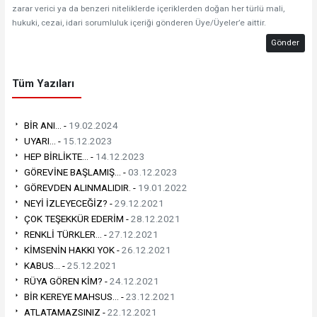
zarar verici ya da benzeri niteliklerde içeriklerden doğan her türlü mali,
hukuki, cezai, idari sorumluluk içeriği gönderen Üye/Üyeler’e aittir.
Gönder
Tüm Yazıları
BİR ANI... -
19.02.2024
UYARI... -
15.12.2023
HEP BİRLİKTE... -
14.12.2023
GÖREVİNE BAŞLAMIŞ... -
03.12.2023
GÖREVDEN ALINMALIDIR. -
19.01.2022
NEYİ İZLEYECEĞİZ? -
29.12.2021
ÇOK TEŞEKKÜR EDERİM -
28.12.2021
RENKLİ TÜRKLER... -
27.12.2021
KİMSENİN HAKKI YOK -
26.12.2021
KABUS... -
25.12.2021
RÜYA GÖREN KİM? -
24.12.2021
BİR KEREYE MAHSUS... -
23.12.2021
ATLATAMAZSINIZ -
22.12.2021