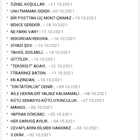
ÖZNEL KOŞULLAR... -
21.10.2021
UNUTMAMAK GEREK -
20.10.2021
BİR POSTTAN ÜÇ MONT ÇIKMAZ -
19.10.2021
BENCE GEREKİR... -
18.10.2021
NE FARKI VAR? -
17.10.2021
REKORDAN REKORA... -
16.10.2021
SİYASİ ŞOV... -
15.10.2021
TAHSİL EDİLMELİ... -
14.10.2021
GİTTİLER... -
13.10.2021
"TERÖRİST" ADAYI... -
12.10.2021
İTİBARINIZ BATSIN... -
11.10.2021
EN AZINDAN... -
10.10.2021
"DİKTATÖRLÜK" DENİR... -
09.10.2021
AİLE HEKİMLERİ YALNIZ KALMAMALI... -
08.10.2021
KÖTÜ SENARYO-KÖTÜ OYUNCULUK... -
07.10.2021
MANGO... -
06.10.2021
YAPRAK DÖKÜMÜ... -
05.10.2021
HER SARHOŞ AYILIR... -
04.10.2021
CEVAPLARINI BİLMEK HAKKIMIZ... -
03.10.2021
5 EKİM... -
02.10.2021