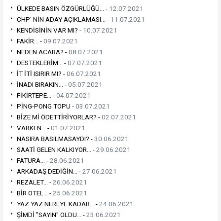
ÜLKEDE BASIN ÖZGÜRLÜĞÜ... -
12.07.2021
CHP' NİN ADAY AÇIKLAMASI... -
11.07.2021
KENDİSİNİN VAR MI? -
10.07.2021
FAKİR... -
09.07.2021
NEDEN ACABA? -
08.07.2021
DESTEKLERİM... -
07.07.2021
İT İTİ ISIRIR MI? -
06.07.2021
İNADI BIRAKIN... -
05.07.2021
FİKİRTEPE... -
04.07.2021
PİNG-PONG TOPU -
03.07.2021
BİZE Mİ ÖDETTİRİYORLAR? -
02.07.2021
VARKEN... -
01.07.2021
NASIRA BASILMASAYDI? -
30.06.2021
SAATİ GELEN KALKIYOR... -
29.06.2021
FATURA... -
28.06.2021
ARKADAŞ DEDİĞİN... -
27.06.2021
REZALET... -
26.06.2021
BİR OTEL... -
25.06.2021
YAZ YAZ NEREYE KADAR... -
24.06.2021
ŞİMDİ "SAYIN" OLDU... -
23.06.2021