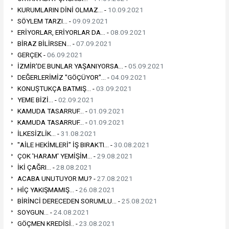
KURUMLARIN DİNİ OLMAZ... -
10.09.2021
SÖYLEM TARZI... -
09.09.2021
ERİYORLAR, ERİYORLAR DA... -
08.09.2021
BİRAZ BİLİRSEN... -
07.09.2021
GERÇEK -
06.09.2021
İZMİR'DE BUNLAR YAŞANIYORSA... -
05.09.2021
DEĞERLERİMİZ "GÖÇÜYOR"... -
04.09.2021
KONUŞTUKÇA BATMIŞ... -
03.09.2021
YEME BİZİ... -
02.09.2021
KAMUDA TASARRUF... -
01.09.2021
KAMUDA TASARRUF... -
01.09.2021
İLKESİZLİK... -
31.08.2021
"AİLE HEKİMLERİ" İŞ BIRAKTI... -
30.08.2021
ÇOK 'HARAM' YEMİŞİM... -
29.08.2021
İKİ ÇAĞRI... -
28.08.2021
ACABA UNUTUYOR MU? -
27.08.2021
HİÇ YAKIŞMAMIŞ... -
26.08.2021
BİRİNCİ DERECEDEN SORUMLU... -
25.08.2021
SOYGUN... -
24.08.2021
GÖÇMEN KREDİSİ.. -
23.08.2021