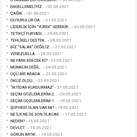
ENGELLEMELİYİZ... -
02.06.2021
ÇAĞRI... -
01.06.2021
DUYURULUR DA... -
31.05.2021
LİDERLİK İÇİN "YÜREK" GEREKİR... -
30.05.2021
TETİKÇİ FURYASI... -
29.05.2021
TEHLİKELİ DESTEK... -
28.05.2021
BİZ "SALAK" DEĞİLİZ... -
27.05.2021
VENEZUELLA... -
26.05.2021
NE FARK EDECEK Kİ? -
25.05.2021
MÜMKÜN DEĞİL... -
24.05.2021
ÜÇÜ BİR ARADA... -
23.05.2021
ÖKÜZ ÖLDÜ... -
22.05.2021
"İKTİDAR KURDURMAZ" -
21.05.2021
SEÇİM GÖZLEMLERİM-2... -
20.05.2021
SEÇİM GÖZLEMLERİM-1... -
19.05.2021
ŞÜPHESİ OLAN VAR MI? -
18.05.2021
NE İLK NE DE SON OLACAK... -
17.05.2021
NEDEN? -
16.05.2021
DEVLET... -
15.05.2021
GÖRÜN ARTIK... -
14.05.2021