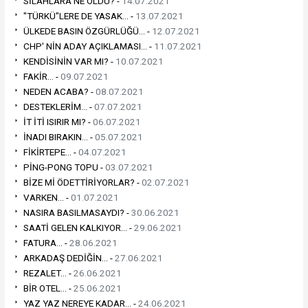
SİLAHLARA NE OLDU? -
14.07.2021
"TÜRKÜ"LERE DE YASAK... -
13.07.2021
ÜLKEDE BASIN ÖZGÜRLÜĞÜ... -
12.07.2021
CHP' NİN ADAY AÇIKLAMASI... -
11.07.2021
KENDİSİNİN VAR MI? -
10.07.2021
FAKİR... -
09.07.2021
NEDEN ACABA? -
08.07.2021
DESTEKLERİM... -
07.07.2021
İT İTİ ISIRIR MI? -
06.07.2021
İNADI BIRAKIN... -
05.07.2021
FİKİRTEPE... -
04.07.2021
PİNG-PONG TOPU -
03.07.2021
BİZE Mİ ÖDETTİRİYORLAR? -
02.07.2021
VARKEN... -
01.07.2021
NASIRA BASILMASAYDI? -
30.06.2021
SAATİ GELEN KALKIYOR... -
29.06.2021
FATURA... -
28.06.2021
ARKADAŞ DEDİĞİN... -
27.06.2021
REZALET... -
26.06.2021
BİR OTEL... -
25.06.2021
YAZ YAZ NEREYE KADAR... -
24.06.2021