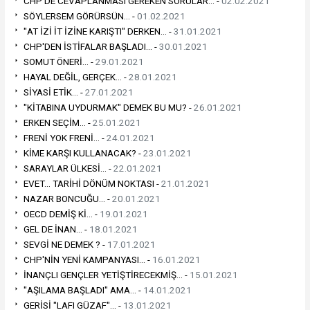
CHP'DE CEVAPLANMASI GEREKEN SORULAR... -
02.02.2021
SÖYLERSEM GÖRÜRSÜN... -
01.02.2021
"AT İZİ İT İZİNE KARIŞTI" DERKEN... -
31.01.2021
CHP'DEN İSTİFALAR BAŞLADI... -
30.01.2021
SOMUT ÖNERİ... -
29.01.2021
HAYAL DEĞİL, GERÇEK... -
28.01.2021
SİYASİ ETİK... -
27.01.2021
"KİTABINA UYDURMAK" DEMEK BU MU? -
26.01.2021
ERKEN SEÇİM... -
25.01.2021
FRENİ YOK FRENİ... -
24.01.2021
KİME KARŞI KULLANACAK? -
23.01.2021
SARAYLAR ÜLKESİ... -
22.01.2021
EVET... TARİHİ DÖNÜM NOKTASI -
21.01.2021
NAZAR BONCUĞU... -
20.01.2021
OECD DEMİŞ Kİ... -
19.01.2021
GEL DE İNAN... -
18.01.2021
SEVGİ NE DEMEK ? -
17.01.2021
CHP'NİN YENİ KAMPANYASI... -
16.01.2021
İNANÇLI GENÇLER YETİŞTİRECEKMİŞ... -
15.01.2021
"AŞILAMA BAŞLADI" AMA... -
14.01.2021
GERİSİ "LAFI GÜZAF"... -
13.01.2021