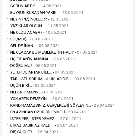
GÖRÜN ARTIK... -
14.05.2021
BUYRUN BURADAN YAKIN... -
13.05.2021
NEYİN PEŞİNDELER? -
12.05.2021
YAZIKLAR OLSUN... -
11.05.2021
NE OLDU ACABA? -
10.05.2021
SUÇMUŞ... -
09.05.2021
GEL DE İNAN... -
08.05.2021
NE OLACAK BU MEMLEKETİN HALİ? -
07.05.2021
ÜÇ FİDAN'IN ANISINA... -
06.05.2021
DOĞRU MU? -
05.05.2021
YETER DE ARTAR BİLE... -
04.05.2021
TARİHSEL SORUMLULUKLARIDIR... -
03.05.2021
ÜÇÜN BİRİ... -
02.05.2021
NEDEN 1 MAYIS... -
01.05.2021
YOK ARTIK DEMEYİN... -
30.04.2021
KANDIRAMAZSINIZ, GERÇEKLERİ SÖYLEYİN... -
29.04.2021
EN AZINDAN ÖZÜR DİLENMELİ -
28.04.2021
İSTER YER, İSTER YEMEZ... -
27.04.2021
BİRAZ SABIR AZ KALDI... -
26.04.2021
DIŞ GÜÇLER... -
25.04.2021