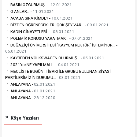
BASIN ÖZGÜRMÜŞ... -
12.01.2021
O ANLAR... -
11.01.2021
ACABA SIRA KİMDE? -
10.01.2021
BİZDEN ÖĞRENECEKLERİ ÇOK ŞEY VAR... -
09.01.2021
KADIN CİNAYETLERİ... -
08.01.2021
POLEMİK KONUSU YARATMAK... -
07.01.2021
BOĞAZİÇİ ÜNİVERSİTESİ "KAYYUM REKTÖR" İSTEMİYOR... -
06.01.2021
KAYBEDEN VOLKSWAGEN OLURMUŞ... -
05.01.2021
2021'de NE YAPILMALI... -
04.01.2021
MECLİSTE BUGÜN İTİBARI İLE GRUBU BULUNAN SİYASİ
PARTİLERİMİZİN DURUMU... -
03.01.2021
ANLAYANA -
02.01.2021
ANLAYANA -
01.01.2021
ANLAYANA -
28.12.2020
Köşe Yazıları