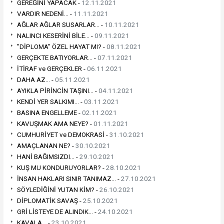
GEREĞİNİ YAPACAK -
12.11.2021
VARDIR NEDENİ... -
11.11.2021
AĞLAR AĞLAR SUSARLAR... -
10.11.2021
NALINCI KESERİNİ BİLE... -
09.11.2021
"DİPLOMA" ÖZEL HAYAT MI? -
08.11.2021
GERÇEKTE BATIYORLAR... -
07.11.2021
İTİRAF ve GERÇEKLER -
06.11.2021
DAHA AZ... -
05.11.2021
AYIKLA PİRİNCİN TAŞINI... -
04.11.2021
KENDİ YER SALKIMI... -
03.11.2021
BASINA ENGELLEME -
02.11.2021
KAVUŞMAK AMA NEYE? -
01.11.2021
CUMHURİYET ve DEMOKRASİ -
31.10.2021
AMAÇLANAN NE? -
30.10.2021
HANİ BAĞIMSIZDI... -
29.10.2021
KUŞ MU KONDURUYORLAR? -
28.10.2021
İNSAN HAKLARI SINIR TANIMAZ... -
27.10.2021
SÖYLEDİĞİNİ YUTAN KİM? -
26.10.2021
DİPLOMATİK SAVAŞ -
25.10.2021
GRİ LİSTEYE DE ALINDIK... -
24.10.2021
KAVALA... -
23.10.2021