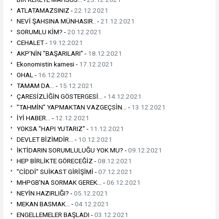
ATLATAMAZSINIZ -
22.12.2021
NEVİ ŞAHSINA MÜNHASIR.. -
21.12.2021
SORUMLU KİM? -
20.12.2021
CEHALET -
19.12.2021
AKP'NİN "BAŞARILARI" -
18.12.2021
Ekonomistin karnesi -
17.12.2021
OHAL -
16.12.2021
TAMAM DA... -
15.12.2021
ÇARESİZLİĞİN GÖSTERGESİ... -
14.12.2021
"TAHMİN" YAPMAKTAN VAZGEÇSİN... -
13.12.2021
İYİ HABER... -
12.12.2021
YOKSA "HAPI YUTARIZ" -
11.12.2021
DEVLET BİZİMDİR... -
10.12.2021
İKTİDARIN SORUMLULUĞU YOK MU? -
09.12.2021
HEP BİRLİKTE GÖRECEĞİZ -
08.12.2021
"CİDDİ" SUİKAST GİRİŞİMİ -
07.12.2021
MHPGB'NA SORMAK GEREK... -
06.12.2021
NEYİN HAZIRLIĞI? -
05.12.2021
MEKAN BASMAK... -
04.12.2021
ENGELLEMELER BAŞLADI -
03.12.2021