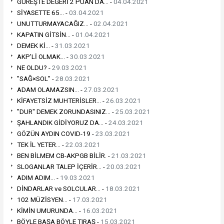
GÜREŞTE DEĞERİ 2 PUAN DA... -
04.04.2021
SİYASETTE 65... -
03.04.2021
UNUTTURMAYACAĞIZ... -
02.04.2021
KAPATIN GİTSİN... -
01.04.2021
DEMEK Kİ... -
31.03.2021
AKP'Lİ OLMAK... -
30.03.2021
NE OLDU? -
29.03.2021
"SAĞ×SOL" -
28.03.2021
ADAM OLAMAZSIN... -
27.03.2021
KİFAYETSİZ MUHTERİSLER... -
26.03.2021
"DUR" DEMEK ZORUNDASINIZ... -
25.03.2021
ŞAHLANDIK GİDİYORUZ DA... -
24.03.2021
GÖZÜN AYDIN COVID-19 -
23.03.2021
TEK İL YETER... -
22.03.2021
BEN BİLMEM CB-AKPGB BİLİR. -
21.03.2021
SLOGANLAR TALEP İÇERİR... -
20.03.2021
ADIM ADIM... -
19.03.2021
DİNDARLAR ve SOLCULAR... -
18.03.2021
102 MÜZİSYEN... -
17.03.2021
KİMİN UMURUNDA... -
16.03.2021
BÖYLE BAŞA BÖYLE TIRAŞ -
15.03.2021