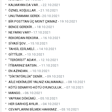
KALMAYAN DA VAR... -
22.10.2021
ÖZNEL KOŞULLAR... -
21.10.2021
UNUTMAMAK GEREK -
20.10.2021
BİR POSTTAN ÜÇ MONT ÇIKMAZ -
19.10.2021
BENCE GEREKİR... -
18.10.2021
NE FARKI VAR? -
17.10.2021
REKORDAN REKORA... -
16.10.2021
SİYASİ ŞOV... -
15.10.2021
TAHSİL EDİLMELİ... -
14.10.2021
GİTTİLER... -
13.10.2021
"TERÖRİST" ADAYI... -
12.10.2021
İTİBARINIZ BATSIN... -
11.10.2021
EN AZINDAN... -
10.10.2021
"DİKTATÖRLÜK" DENİR... -
09.10.2021
AİLE HEKİMLERİ YALNIZ KALMAMALI... -
08.10.2021
KÖTÜ SENARYO-KÖTÜ OYUNCULUK... -
07.10.2021
MANGO... -
06.10.2021
YAPRAK DÖKÜMÜ... -
05.10.2021
HER SARHOŞ AYILIR... -
04.10.2021
CEVAPLARINI BİLMEK HAKKIMIZ... -
03.10.2021