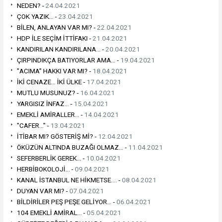
NEDEN? -
24.04.2021
ÇOK YAZIK... -
23.04.2021
BİLEN, ANLAYAN VAR MI? -
22.04.2021
HDP İLE SEÇİM İTTİFAKI -
21.04.2021
KANDIRILAN KANDIRILANA... -
20.04.2021
ÇIRPINDIKÇA BATIYORLAR AMA... -
19.04.2021
"ACIMA" HAKKI VAR MI? -
18.04.2021
İKİ CENAZE... İKİ ÜLKE -
17.04.2021
MUTLU MUSUNUZ? -
16.04.2021
YARGISIZ İNFAZ... -
15.04.2021
EMEKLİ AMİRALLER... -
14.04.2021
"CAFER..." -
13.04.2021
İTİBAR MI? GÖSTERİŞ Mİ? -
12.04.2021
ÖKÜZÜN ALTINDA BUZAĞI OLMAZ... -
11.04.2021
SEFERBERLİK GEREK... -
10.04.2021
HERBİBOKOLOJİ... -
09.04.2021
KANAL İSTANBUL NE HİKMETSE.... -
08.04.2021
DUYAN VAR MI? -
07.04.2021
BİLDİRİLER PEŞ PEŞE GELİYOR... -
06.04.2021
104 EMEKLİ AMİRAL... -
05.04.2021