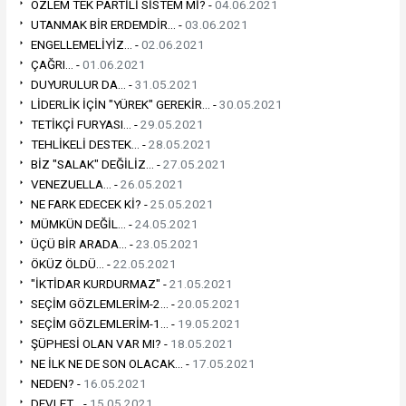
ÖZLEM TEK PARTİLİ SİSTEM Mİ? -
04.06.2021
UTANMAK BİR ERDEMDİR... -
03.06.2021
ENGELLEMELİYİZ... -
02.06.2021
ÇAĞRI... -
01.06.2021
DUYURULUR DA... -
31.05.2021
LİDERLİK İÇİN "YÜREK" GEREKİR... -
30.05.2021
TETİKÇİ FURYASI... -
29.05.2021
TEHLİKELİ DESTEK... -
28.05.2021
BİZ "SALAK" DEĞİLİZ... -
27.05.2021
VENEZUELLA... -
26.05.2021
NE FARK EDECEK Kİ? -
25.05.2021
MÜMKÜN DEĞİL... -
24.05.2021
ÜÇÜ BİR ARADA... -
23.05.2021
ÖKÜZ ÖLDÜ... -
22.05.2021
"İKTİDAR KURDURMAZ" -
21.05.2021
SEÇİM GÖZLEMLERİM-2... -
20.05.2021
SEÇİM GÖZLEMLERİM-1... -
19.05.2021
ŞÜPHESİ OLAN VAR MI? -
18.05.2021
NE İLK NE DE SON OLACAK... -
17.05.2021
NEDEN? -
16.05.2021
DEVLET... -
15.05.2021