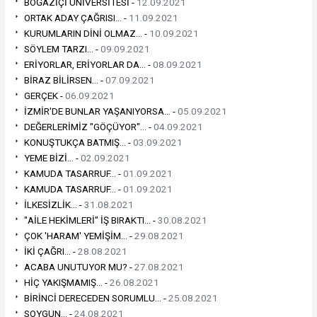
BOĞAZİÇİ ÜNİVERSİTESİ -
12.09.2021
ORTAK ADAY ÇAĞRISI... -
11.09.2021
KURUMLARIN DİNİ OLMAZ... -
10.09.2021
SÖYLEM TARZI... -
09.09.2021
ERİYORLAR, ERİYORLAR DA... -
08.09.2021
BİRAZ BİLİRSEN... -
07.09.2021
GERÇEK -
06.09.2021
İZMİR'DE BUNLAR YAŞANIYORSA... -
05.09.2021
DEĞERLERİMİZ "GÖÇÜYOR"... -
04.09.2021
KONUŞTUKÇA BATMIŞ... -
03.09.2021
YEME BİZİ... -
02.09.2021
KAMUDA TASARRUF... -
01.09.2021
KAMUDA TASARRUF... -
01.09.2021
İLKESİZLİK... -
31.08.2021
"AİLE HEKİMLERİ" İŞ BIRAKTI... -
30.08.2021
ÇOK 'HARAM' YEMİŞİM... -
29.08.2021
İKİ ÇAĞRI... -
28.08.2021
ACABA UNUTUYOR MU? -
27.08.2021
HİÇ YAKIŞMAMIŞ... -
26.08.2021
BİRİNCİ DERECEDEN SORUMLU... -
25.08.2021
SOYGUN... -
24.08.2021