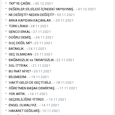
TKP'YE ÇAĞRI... -
02.12.2021
DEĞERLER SİLSİLESİ İÇİNDEKİ YAPISIYMIŞ... -
01.12.2021
NE DEĞİŞTİ? NEDEN DEĞİŞTİ? -
30.11.2021
ARKA KAPIDAN KAÇANLAR... -
29.11.2021
TÜRK LİRASI -
28.11.2021
GENCO ERKAL -
27.11.2021
DOĞRU DEMİŞ... -
26.11.2021
SUÇ DEĞİL Mİ? -
25.11.2021
BATAKLIK... -
24.11.2021
GEÇ OLMADAN -
23.11.2021
BAĞIMSIZLIK ve TARAFSIZLIK -
22.11.2021
SOL İTTİFAK... -
21.11.2021
BU İNAT NİYE? -
20.11.2021
BİLEMEDİM... -
19.11.2021
VAKTİ GELDİ DE GEÇTİ BİLE... -
18.11.2021
ÖĞRETMEN BAŞAK DEMİRTAŞ... -
17.11.2021
YOK ARTIK... -
16.11.2021
GEÇERLİLİĞİNİ YİTİRDİ... -
15.11.2021
ENGEL OLMALIYIZ... -
14.11.2021
HAKARET DEĞİLMİŞ -
13.11.2021