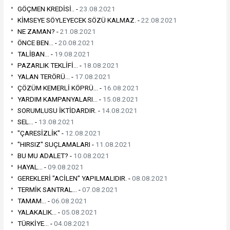
GÖÇMEN KREDİSİ.. -
23.08.2021
KİMSEYE SÖYLEYECEK SÖZÜ KALMAZ. -
22.08.2021
NE ZAMAN? -
21.08.2021
ÖNCE BEN... -
20.08.2021
TALİBAN... -
19.08.2021
PAZARLIK TEKLİFİ... -
18.08.2021
YALAN TERÖRÜ... -
17.08.2021
ÇÖZÜM KEMERLİ KÖPRÜ... -
16.08.2021
YARDIM KAMPANYALARI... -
15.08.2021
SORUMLUSU İKTİDARDIR. -
14.08.2021
SEL... -
13.08.2021
"ÇARESİZLİK" -
12.08.2021
"HIRSIZ" SUÇLAMALARI -
11.08.2021
BU MU ADALET? -
10.08.2021
HAYAL... -
09.08.2021
GEREKLERİ "ACİLEN" YAPILMALIDIR. -
08.08.2021
TERMİK SANTRAL... -
07.08.2021
TAMAM... -
06.08.2021
YALAKALIK... -
05.08.2021
TÜRKİYE... -
04.08.2021