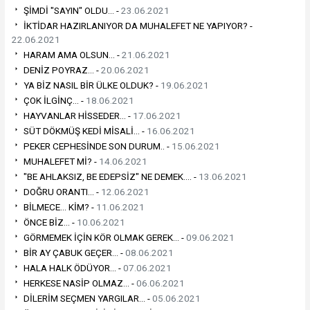
ŞİMDİ "SAYIN" OLDU... -
23.06.2021
İKTİDAR HAZIRLANIYOR DA MUHALEFET NE YAPIYOR? -
22.06.2021
HARAM AMA OLSUN... -
21.06.2021
DENİZ POYRAZ... -
20.06.2021
YA BİZ NASIL BİR ÜLKE OLDUK? -
19.06.2021
ÇOK İLGİNÇ... -
18.06.2021
HAYVANLAR HİSSEDER... -
17.06.2021
SÜT DÖKMÜŞ KEDİ MİSALİ... -
16.06.2021
PEKER CEPHESİNDE SON DURUM.. -
15.06.2021
MUHALEFET Mİ? -
14.06.2021
"BE AHLAKSIZ, BE EDEPSİZ" NE DEMEK.... -
13.06.2021
DOĞRU ORANTI... -
12.06.2021
BİLMECE... KİM? -
11.06.2021
ÖNCE BİZ... -
10.06.2021
GÖRMEMEK İÇİN KÖR OLMAK GEREK... -
09.06.2021
BİR AY ÇABUK GEÇER... -
08.06.2021
HALA HALK ÖDÜYOR... -
07.06.2021
HERKESE NASİP OLMAZ... -
06.06.2021
DİLERİM SEÇMEN YARGILAR... -
05.06.2021