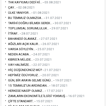
THK KAYYUMU DEDİ Kİ... -
03.08.2021
ÇAY... -
02.08.2021
ÜLKE YANIYOR... -
01.08.2021
BU TEMMUZ OLMAZSA... -
31.07.2021
TARİHİ DOĞRU BİLMEK GEREK... -
30.07.2021
TOPLUMSAL SORUMLULUK... -
29.07.2021
İTİRAF... -
28.07.2021
BAHANESİ OLAMAZ... -
27.07.2021
AĞIZLARI AÇIK KALIR... -
26.07.2021
VARSA SÖYLEYİN... -
25.07.2021
NEDEN ACABA... -
24.07.2021
KIBRIS'A MÜJDE... -
23.07.2021
VAY HALİMİZE... -
22.07.2021
HİÇ DÜŞÜNDÜNÜZ MÜ? -
21.07.2021
HEPİMİZ ÖDÜYORUZ... -
20.07.2021
GÜN, BİR ARAYA GELME GÜNÜ... -
19.07.2021
15 TEMMUZ'UN ARDINDAN... -
18.07.2021
HERKESE NASİP OLMAZ... -
17.07.2021
ZAMLARIN EKONOMİ İLE İLGİSİ YOKMUŞ. -
16.07.2021
ÇİFTE STANDART.. -
15.07.2021