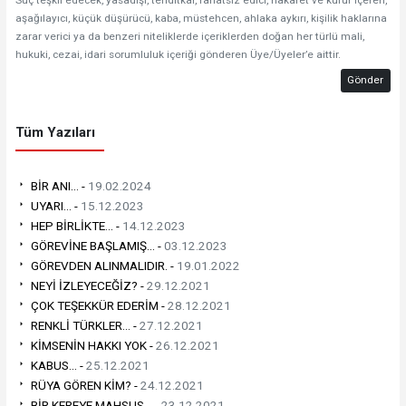
Suç teşkil edecek, yasadışı, tehditkar, rahatsız edici, hakaret ve küfür içeren,
aşağılayıcı, küçük düşürücü, kaba, müstehcen, ahlaka aykırı, kişilik haklarına
zarar verici ya da benzeri niteliklerde içeriklerden doğan her türlü mali,
hukuki, cezai, idari sorumluluk içeriği gönderen Üye/Üyeler’e aittir.
Gönder
Tüm Yazıları
BİR ANI... -
19.02.2024
UYARI... -
15.12.2023
HEP BİRLİKTE... -
14.12.2023
GÖREVİNE BAŞLAMIŞ... -
03.12.2023
GÖREVDEN ALINMALIDIR. -
19.01.2022
NEYİ İZLEYECEĞİZ? -
29.12.2021
ÇOK TEŞEKKÜR EDERİM -
28.12.2021
RENKLİ TÜRKLER... -
27.12.2021
KİMSENİN HAKKI YOK -
26.12.2021
KABUS... -
25.12.2021
RÜYA GÖREN KİM? -
24.12.2021
BİR KEREYE MAHSUS... -
23.12.2021