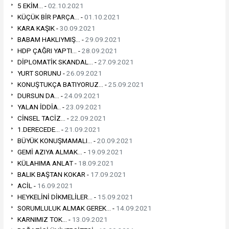
5 EKİM... -
02.10.2021
KÜÇÜK BİR PARÇA... -
01.10.2021
KARA KAŞIK -
30.09.2021
BABAM HAKLIYMIŞ... -
29.09.2021
HDP ÇAĞRI YAPTI... -
28.09.2021
DİPLOMATİK SKANDAL... -
27.09.2021
YURT SORUNU -
26.09.2021
KONUŞTUKÇA BATIYORUZ... -
25.09.2021
DURSUN DA... -
24.09.2021
YALAN İDDİA.. -
23.09.2021
CİNSEL TACİZ... -
22.09.2021
1.DERECEDE... -
21.09.2021
BÜYÜK KONUŞMAMALI... -
20.09.2021
GEMİ AZIYA ALMAK... -
19.09.2021
KÜLAHIMA ANLAT -
18.09.2021
BALIK BAŞTAN KOKAR -
17.09.2021
ACİL -
16.09.2021
HEYKELİNİ DİKMELİLER... -
15.09.2021
SORUMLULUK ALMAK GEREK... -
14.09.2021
KARNIMIZ TOK... -
13.09.2021