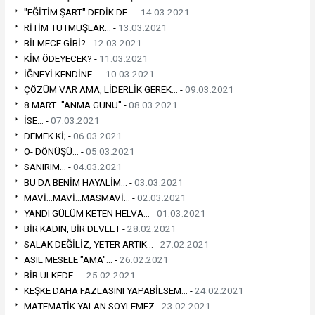
"EĞİTİM ŞART" DEDİK DE... -
14.03.2021
RİTİM TUTMUŞLAR... -
13.03.2021
BİLMECE GİBİ? -
12.03.2021
KİM ÖDEYECEK? -
11.03.2021
İĞNEYİ KENDİNE... -
10.03.2021
ÇÖZÜM VAR AMA, LİDERLİK GEREK... -
09.03.2021
8 MART..."ANMA GÜNÜ" -
08.03.2021
İSE... -
07.03.2021
DEMEK Kİ; -
06.03.2021
O- DÖNÜŞÜ... -
05.03.2021
SANIRIM... -
04.03.2021
BU DA BENİM HAYALİM... -
03.03.2021
MAVİ...MAVİ...MASMAVİ... -
02.03.2021
YANDI GÜLÜM KETEN HELVA... -
01.03.2021
BİR KADIN, BİR DEVLET -
28.02.2021
SALAK DEĞİLİZ, YETER ARTIK... -
27.02.2021
ASIL MESELE "AMA"... -
26.02.2021
BİR ÜLKEDE... -
25.02.2021
KEŞKE DAHA FAZLASINI YAPABİLSEM... -
24.02.2021
MATEMATİK YALAN SÖYLEMEZ -
23.02.2021