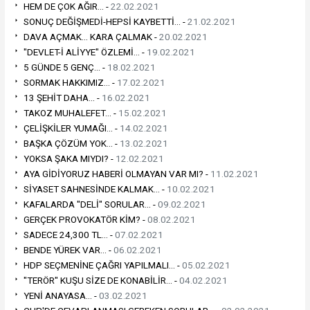
HEM DE ÇOK AĞIR... -
22.02.2021
SONUÇ DEĞİŞMEDİ-HEPSİ KAYBETTİ... -
21.02.2021
DAVA AÇMAK... KARA ÇALMAK -
20.02.2021
"DEVLET-İ ALİYYE" ÖZLEMİ... -
19.02.2021
5 GÜNDE 5 GENÇ... -
18.02.2021
SORMAK HAKKIMIZ... -
17.02.2021
13 ŞEHİT DAHA... -
16.02.2021
TAKOZ MUHALEFET... -
15.02.2021
ÇELİŞKİLER YUMAĞI... -
14.02.2021
BAŞKA ÇÖZÜM YOK... -
13.02.2021
YOKSA ŞAKA MIYDI? -
12.02.2021
AYA GİDİYORUZ HABERİ OLMAYAN VAR MI? -
11.02.2021
SİYASET SAHNESİNDE KALMAK... -
10.02.2021
KAFALARDA "DELİ" SORULAR... -
09.02.2021
GERÇEK PROVOKATÖR KİM? -
08.02.2021
SADECE 24,300 TL... -
07.02.2021
BENDE YÜREK VAR... -
06.02.2021
HDP SEÇMENİNE ÇAĞRI YAPILMALI... -
05.02.2021
"TERÖR" KUŞU SİZE DE KONABİLİR... -
04.02.2021
YENİ ANAYASA... -
03.02.2021