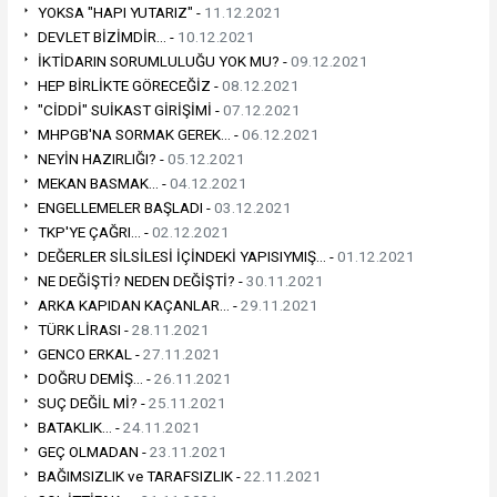
YOKSA "HAPI YUTARIZ" -
11.12.2021
DEVLET BİZİMDİR... -
10.12.2021
İKTİDARIN SORUMLULUĞU YOK MU? -
09.12.2021
HEP BİRLİKTE GÖRECEĞİZ -
08.12.2021
"CİDDİ" SUİKAST GİRİŞİMİ -
07.12.2021
MHPGB'NA SORMAK GEREK... -
06.12.2021
NEYİN HAZIRLIĞI? -
05.12.2021
MEKAN BASMAK... -
04.12.2021
ENGELLEMELER BAŞLADI -
03.12.2021
TKP'YE ÇAĞRI... -
02.12.2021
DEĞERLER SİLSİLESİ İÇİNDEKİ YAPISIYMIŞ... -
01.12.2021
NE DEĞİŞTİ? NEDEN DEĞİŞTİ? -
30.11.2021
ARKA KAPIDAN KAÇANLAR... -
29.11.2021
TÜRK LİRASI -
28.11.2021
GENCO ERKAL -
27.11.2021
DOĞRU DEMİŞ... -
26.11.2021
SUÇ DEĞİL Mİ? -
25.11.2021
BATAKLIK... -
24.11.2021
GEÇ OLMADAN -
23.11.2021
BAĞIMSIZLIK ve TARAFSIZLIK -
22.11.2021