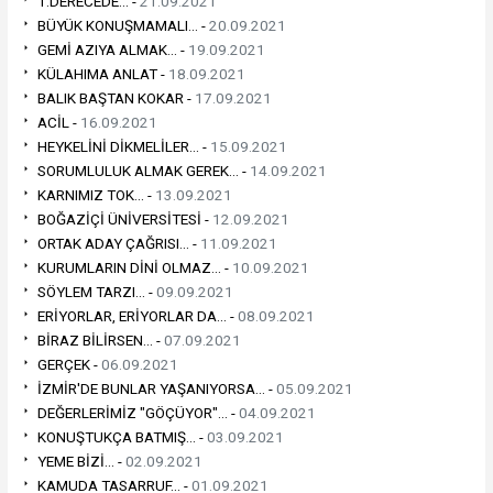
1.DERECEDE... -
21.09.2021
BÜYÜK KONUŞMAMALI... -
20.09.2021
GEMİ AZIYA ALMAK... -
19.09.2021
KÜLAHIMA ANLAT -
18.09.2021
BALIK BAŞTAN KOKAR -
17.09.2021
ACİL -
16.09.2021
HEYKELİNİ DİKMELİLER... -
15.09.2021
SORUMLULUK ALMAK GEREK... -
14.09.2021
KARNIMIZ TOK... -
13.09.2021
BOĞAZİÇİ ÜNİVERSİTESİ -
12.09.2021
ORTAK ADAY ÇAĞRISI... -
11.09.2021
KURUMLARIN DİNİ OLMAZ... -
10.09.2021
SÖYLEM TARZI... -
09.09.2021
ERİYORLAR, ERİYORLAR DA... -
08.09.2021
BİRAZ BİLİRSEN... -
07.09.2021
GERÇEK -
06.09.2021
İZMİR'DE BUNLAR YAŞANIYORSA... -
05.09.2021
DEĞERLERİMİZ "GÖÇÜYOR"... -
04.09.2021
KONUŞTUKÇA BATMIŞ... -
03.09.2021
YEME BİZİ... -
02.09.2021
KAMUDA TASARRUF... -
01.09.2021