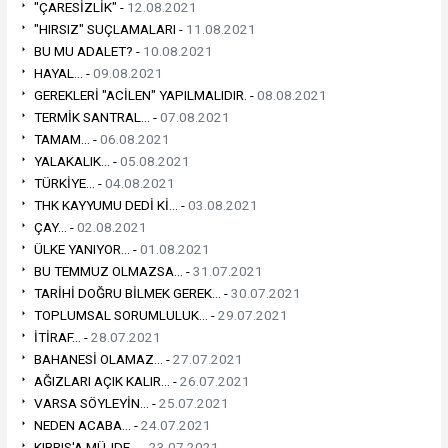
"ÇARESİZLİK" -
12.08.2021
"HIRSIZ" SUÇLAMALARI -
11.08.2021
BU MU ADALET? -
10.08.2021
HAYAL... -
09.08.2021
GEREKLERİ "ACİLEN" YAPILMALIDIR. -
08.08.2021
TERMİK SANTRAL... -
07.08.2021
TAMAM... -
06.08.2021
YALAKALIK... -
05.08.2021
TÜRKİYE... -
04.08.2021
THK KAYYUMU DEDİ Kİ... -
03.08.2021
ÇAY... -
02.08.2021
ÜLKE YANIYOR... -
01.08.2021
BU TEMMUZ OLMAZSA... -
31.07.2021
TARİHİ DOĞRU BİLMEK GEREK... -
30.07.2021
TOPLUMSAL SORUMLULUK... -
29.07.2021
İTİRAF... -
28.07.2021
BAHANESİ OLAMAZ... -
27.07.2021
AĞIZLARI AÇIK KALIR... -
26.07.2021
VARSA SÖYLEYİN... -
25.07.2021
NEDEN ACABA... -
24.07.2021
KIBRIS'A MÜJDE... -
23.07.2021