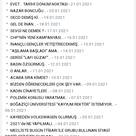
EVET... TARİHİ DÖNÜM NOKTASI -
21.01.2021
NAZAR BONCUĞU... -
20.01.2021
OECD DEMİŞ Kİ... -
19.01.2021
GEL DE İNAN... -
18.01.2021
SEVGİ NE DEMEK ? -
17.01.2021
CHP'NİN YENİ KAMPANYASI... -
16.01.2021
İNANÇLI GENÇLER YETİŞTİRECEKMİŞ... -
15.01.2021
"AŞILAMA BAŞLADI" AMA... -
14.01.2021
GERİSİ "LAFI GÜZAF"... -
13.01.2021
BASIN ÖZGÜRMÜŞ... -
12.01.2021
O ANLAR... -
11.01.2021
ACABA SIRA KİMDE? -
10.01.2021
BİZDEN ÖĞRENECEKLERİ ÇOK ŞEY VAR... -
09.01.2021
KADIN CİNAYETLERİ... -
08.01.2021
POLEMİK KONUSU YARATMAK... -
07.01.2021
BOĞAZİÇİ ÜNİVERSİTESİ "KAYYUM REKTÖR" İSTEMİYOR... -
06.01.2021
KAYBEDEN VOLKSWAGEN OLURMUŞ... -
05.01.2021
2021'de NE YAPILMALI... -
04.01.2021
MECLİSTE BUGÜN İTİBARI İLE GRUBU BULUNAN SİYASİ