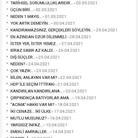
TARİHSEL SORUMLULUKLARIDIR... -
03.05.2021
ÜÇÜN BİRİ... -
02.05.2021
NEDEN 1 MAYIS... -
01.05.2021
YOK ARTIK DEMEYİN... -
30.04.2021
KANDIRAMAZSINIZ, GERÇEKLERİ SÖYLEYİN... -
29.04.2021
EN AZINDAN ÖZÜR DİLENMELİ -
28.04.2021
İSTER YER, İSTER YEMEZ... -
27.04.2021
BİRAZ SABIR AZ KALDI... -
26.04.2021
DIŞ GÜÇLER... -
25.04.2021
NEDEN? -
24.04.2021
ÇOK YAZIK... -
23.04.2021
BİLEN, ANLAYAN VAR MI? -
22.04.2021
HDP İLE SEÇİM İTTİFAKI -
21.04.2021
KANDIRILAN KANDIRILANA... -
20.04.2021
ÇIRPINDIKÇA BATIYORLAR AMA... -
19.04.2021
"ACIMA" HAKKI VAR MI? -
18.04.2021
İKİ CENAZE... İKİ ÜLKE -
17.04.2021
MUTLU MUSUNUZ? -
16.04.2021
YARGISIZ İNFAZ... -
15.04.2021
EMEKLİ AMİRALLER... -
14.04.2021