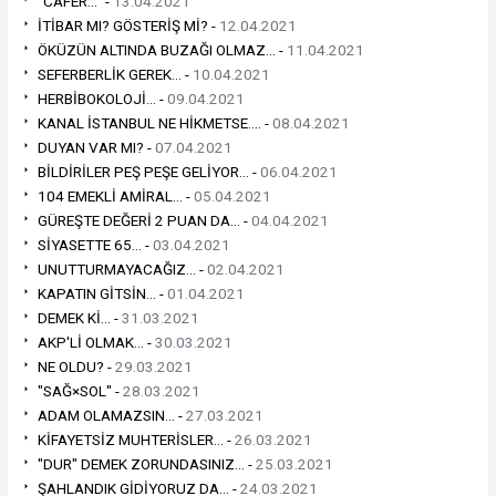
"CAFER..." -
13.04.2021
İTİBAR MI? GÖSTERİŞ Mİ? -
12.04.2021
ÖKÜZÜN ALTINDA BUZAĞI OLMAZ... -
11.04.2021
SEFERBERLİK GEREK... -
10.04.2021
HERBİBOKOLOJİ... -
09.04.2021
KANAL İSTANBUL NE HİKMETSE.... -
08.04.2021
DUYAN VAR MI? -
07.04.2021
BİLDİRİLER PEŞ PEŞE GELİYOR... -
06.04.2021
104 EMEKLİ AMİRAL... -
05.04.2021
GÜREŞTE DEĞERİ 2 PUAN DA... -
04.04.2021
SİYASETTE 65... -
03.04.2021
UNUTTURMAYACAĞIZ... -
02.04.2021
KAPATIN GİTSİN... -
01.04.2021
DEMEK Kİ... -
31.03.2021
AKP'Lİ OLMAK... -
30.03.2021
NE OLDU? -
29.03.2021
"SAĞ×SOL" -
28.03.2021
ADAM OLAMAZSIN... -
27.03.2021
KİFAYETSİZ MUHTERİSLER... -
26.03.2021
"DUR" DEMEK ZORUNDASINIZ... -
25.03.2021
ŞAHLANDIK GİDİYORUZ DA... -
24.03.2021