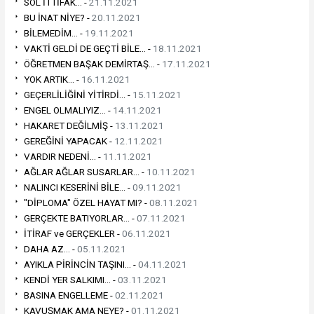
SOL İTTİFAK... -
21.11.2021
BU İNAT NİYE? -
20.11.2021
BİLEMEDİM... -
19.11.2021
VAKTİ GELDİ DE GEÇTİ BİLE... -
18.11.2021
ÖĞRETMEN BAŞAK DEMİRTAŞ... -
17.11.2021
YOK ARTIK... -
16.11.2021
GEÇERLİLİĞİNİ YİTİRDİ... -
15.11.2021
ENGEL OLMALIYIZ... -
14.11.2021
HAKARET DEĞİLMİŞ -
13.11.2021
GEREĞİNİ YAPACAK -
12.11.2021
VARDIR NEDENİ... -
11.11.2021
AĞLAR AĞLAR SUSARLAR... -
10.11.2021
NALINCI KESERİNİ BİLE... -
09.11.2021
"DİPLOMA" ÖZEL HAYAT MI? -
08.11.2021
GERÇEKTE BATIYORLAR... -
07.11.2021
İTİRAF ve GERÇEKLER -
06.11.2021
DAHA AZ... -
05.11.2021
AYIKLA PİRİNCİN TAŞINI... -
04.11.2021
KENDİ YER SALKIMI... -
03.11.2021
BASINA ENGELLEME -
02.11.2021
KAVUŞMAK AMA NEYE? -
01.11.2021