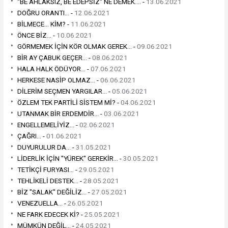
"BE AHLAKSIZ, BE EDEPSİZ" NE DEMEK.... -
13.06.2021
DOĞRU ORANTI... -
12.06.2021
BİLMECE... KİM? -
11.06.2021
ÖNCE BİZ... -
10.06.2021
GÖRMEMEK İÇİN KÖR OLMAK GEREK... -
09.06.2021
BİR AY ÇABUK GEÇER... -
08.06.2021
HALA HALK ÖDÜYOR... -
07.06.2021
HERKESE NASİP OLMAZ... -
06.06.2021
DİLERİM SEÇMEN YARGILAR... -
05.06.2021
ÖZLEM TEK PARTİLİ SİSTEM Mİ? -
04.06.2021
UTANMAK BİR ERDEMDİR... -
03.06.2021
ENGELLEMELİYİZ... -
02.06.2021
ÇAĞRI... -
01.06.2021
DUYURULUR DA... -
31.05.2021
LİDERLİK İÇİN "YÜREK" GEREKİR... -
30.05.2021
TETİKÇİ FURYASI... -
29.05.2021
TEHLİKELİ DESTEK... -
28.05.2021
BİZ "SALAK" DEĞİLİZ... -
27.05.2021
VENEZUELLA... -
26.05.2021
NE FARK EDECEK Kİ? -
25.05.2021
MÜMKÜN DEĞİL... -
24.05.2021