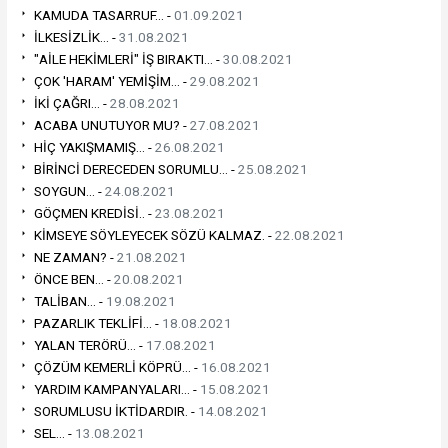
KAMUDA TASARRUF... -
01.09.2021
İLKESİZLİK... -
31.08.2021
"AİLE HEKİMLERİ" İŞ BIRAKTI... -
30.08.2021
ÇOK 'HARAM' YEMİŞİM... -
29.08.2021
İKİ ÇAĞRI... -
28.08.2021
ACABA UNUTUYOR MU? -
27.08.2021
HİÇ YAKIŞMAMIŞ... -
26.08.2021
BİRİNCİ DERECEDEN SORUMLU... -
25.08.2021
SOYGUN... -
24.08.2021
GÖÇMEN KREDİSİ.. -
23.08.2021
KİMSEYE SÖYLEYECEK SÖZÜ KALMAZ. -
22.08.2021
NE ZAMAN? -
21.08.2021
ÖNCE BEN... -
20.08.2021
TALİBAN... -
19.08.2021
PAZARLIK TEKLİFİ... -
18.08.2021
YALAN TERÖRÜ... -
17.08.2021
ÇÖZÜM KEMERLİ KÖPRÜ... -
16.08.2021
YARDIM KAMPANYALARI... -
15.08.2021
SORUMLUSU İKTİDARDIR. -
14.08.2021
SEL... -
13.08.2021