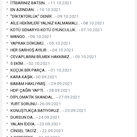
İTİBARINIZ BATSIN... -
11.10.2021
EN AZINDAN... -
10.10.2021
"DİKTATÖRLÜK" DENİR... -
09.10.2021
AİLE HEKİMLERİ YALNIZ KALMAMALI... -
08.10.2021
KÖTÜ SENARYO-KÖTÜ OYUNCULUK... -
07.10.2021
MANGO... -
06.10.2021
YAPRAK DÖKÜMÜ... -
05.10.2021
HER SARHOŞ AYILIR... -
04.10.2021
CEVAPLARINI BİLMEK HAKKIMIZ... -
03.10.2021
5 EKİM... -
02.10.2021
KÜÇÜK BİR PARÇA... -
01.10.2021
KARA KAŞIK -
30.09.2021
BABAM HAKLIYMIŞ... -
29.09.2021
HDP ÇAĞRI YAPTI... -
28.09.2021
DİPLOMATİK SKANDAL... -
27.09.2021
YURT SORUNU -
26.09.2021
KONUŞTUKÇA BATIYORUZ... -
25.09.2021
DURSUN DA... -
24.09.2021
YALAN İDDİA.. -
23.09.2021
CİNSEL TACİZ... -
22.09.2021