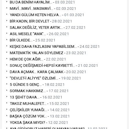
BU DA BENİM HAYALİM... -
03.03.2021
MAVİ...MAVİ...MASMAVİ... -
02.03.2021
YANDI GÜLÜM KETEN HELVA... -
01.03.2021
BİR KADIN, BİR DEVLET -
28.02.2021
SALAK DEĞİLİZ, YETER ARTIK... -
27.02.2021
ASIL MESELE "AMA"... -
26.02.2021
BİR ÜLKEDE... -
25.02.2021
KEŞKE DAHA FAZLASINI YAPABİLSEM... -
24.02.2021
MATEMATİK YALAN SÖYLEMEZ -
23.02.2021
HEM DE ÇOK AĞIR... -
22.02.2021
SONUÇ DEĞİŞMEDİ-HEPSİ KAYBETTİ... -
21.02.2021
DAVA AÇMAK... KARA ÇALMAK -
20.02.2021
"DEVLET-İ ALİYYE" ÖZLEMİ... -
19.02.2021
5 GÜNDE 5 GENÇ... -
18.02.2021
SORMAK HAKKIMIZ... -
17.02.2021
13 ŞEHİT DAHA... -
16.02.2021
TAKOZ MUHALEFET... -
15.02.2021
ÇELİŞKİLER YUMAĞI... -
14.02.2021
BAŞKA ÇÖZÜM YOK... -
13.02.2021
YOKSA ŞAKA MIYDI? -
12.02.2021
AYA GİDİYORUZ HABERİ OLMAYAN VAR MI? -
11.02.2021