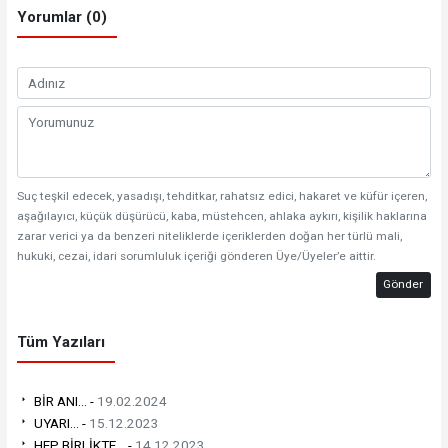
Yorumlar (0)
Suç teşkil edecek, yasadışı, tehditkar, rahatsız edici, hakaret ve küfür içeren,
aşağılayıcı, küçük düşürücü, kaba, müstehcen, ahlaka aykırı, kişilik haklarına
zarar verici ya da benzeri niteliklerde içeriklerden doğan her türlü mali,
hukuki, cezai, idari sorumluluk içeriği gönderen Üye/Üyeler’e aittir.
Gönder
Tüm Yazıları
BİR ANI... -
19.02.2024
UYARI... -
15.12.2023
HEP BİRLİKTE... -
14.12.2023