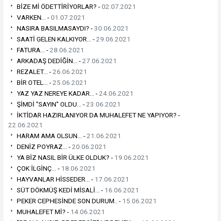
BİZE Mİ ÖDETTİRİYORLAR? -
02.07.2021
VARKEN... -
01.07.2021
NASIRA BASILMASAYDI? -
30.06.2021
SAATİ GELEN KALKIYOR... -
29.06.2021
FATURA... -
28.06.2021
ARKADAŞ DEDİĞİN... -
27.06.2021
REZALET... -
26.06.2021
BİR OTEL... -
25.06.2021
YAZ YAZ NEREYE KADAR... -
24.06.2021
ŞİMDİ "SAYIN" OLDU... -
23.06.2021
İKTİDAR HAZIRLANIYOR DA MUHALEFET NE YAPIYOR? -
22.06.2021
HARAM AMA OLSUN... -
21.06.2021
DENİZ POYRAZ... -
20.06.2021
YA BİZ NASIL BİR ÜLKE OLDUK? -
19.06.2021
ÇOK İLGİNÇ... -
18.06.2021
HAYVANLAR HİSSEDER... -
17.06.2021
SÜT DÖKMÜŞ KEDİ MİSALİ... -
16.06.2021
PEKER CEPHESİNDE SON DURUM.. -
15.06.2021
MUHALEFET Mİ? -
14.06.2021