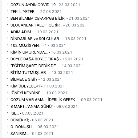
GÖZÜN AYDIN COVID-19 -
23.03.2021
TEK İL YETER... -
22.03.2021
BEN BİLMEM CB-AKPGB BİLİR. -
21.03.2021
SLOGANLAR TALEP İÇERİR... -
20.03.2021
ADIM ADIM... -
19.03.2021
DİNDARLAR ve SOLCULAR... -
18.03.2021
102 MÜZİSYEN... -
17.03.2021
KİMİN UMURUNDA... -
16.03.2021
BÖYLE BAŞA BÖYLE TIRAŞ -
15.03.2021
"EĞİTİM ŞART" DEDİK DE... -
14.03.2021
RİTİM TUTMUŞLAR... -
13.03.2021
BİLMECE GİBİ? -
12.03.2021
KİM ÖDEYECEK? -
11.03.2021
İĞNEYİ KENDİNE... -
10.03.2021
ÇÖZÜM VAR AMA, LİDERLİK GEREK... -
09.03.2021
8 MART..."ANMA GÜNÜ" -
08.03.2021
İSE... -
07.03.2021
DEMEK Kİ; -
06.03.2021
O- DÖNÜŞÜ... -
05.03.2021
SANIRIM... -
04.03.2021