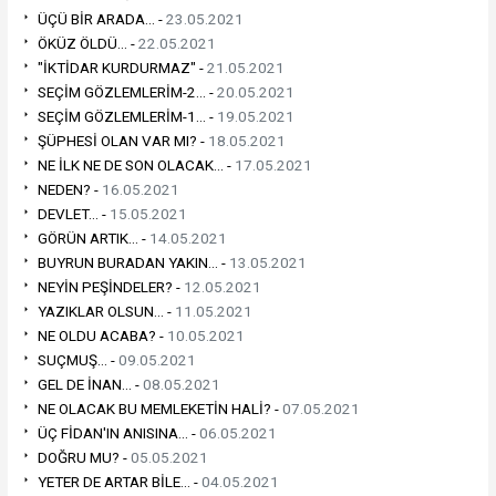
ÜÇÜ BİR ARADA... -
23.05.2021
ÖKÜZ ÖLDÜ... -
22.05.2021
"İKTİDAR KURDURMAZ" -
21.05.2021
SEÇİM GÖZLEMLERİM-2... -
20.05.2021
SEÇİM GÖZLEMLERİM-1... -
19.05.2021
ŞÜPHESİ OLAN VAR MI? -
18.05.2021
NE İLK NE DE SON OLACAK... -
17.05.2021
NEDEN? -
16.05.2021
DEVLET... -
15.05.2021
GÖRÜN ARTIK... -
14.05.2021
BUYRUN BURADAN YAKIN... -
13.05.2021
NEYİN PEŞİNDELER? -
12.05.2021
YAZIKLAR OLSUN... -
11.05.2021
NE OLDU ACABA? -
10.05.2021
SUÇMUŞ... -
09.05.2021
GEL DE İNAN... -
08.05.2021
NE OLACAK BU MEMLEKETİN HALİ? -
07.05.2021
ÜÇ FİDAN'IN ANISINA... -
06.05.2021
DOĞRU MU? -
05.05.2021
YETER DE ARTAR BİLE... -
04.05.2021