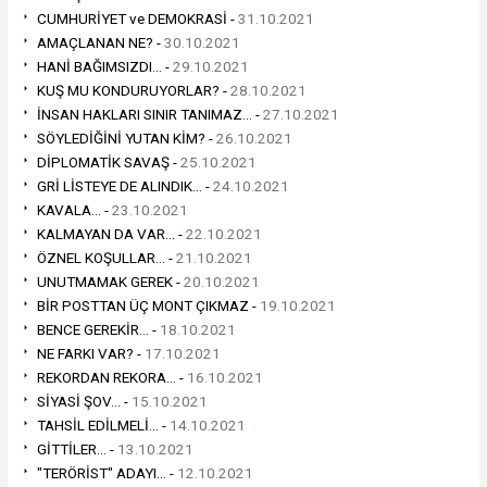
CUMHURİYET ve DEMOKRASİ -
31.10.2021
AMAÇLANAN NE? -
30.10.2021
HANİ BAĞIMSIZDI... -
29.10.2021
KUŞ MU KONDURUYORLAR? -
28.10.2021
İNSAN HAKLARI SINIR TANIMAZ... -
27.10.2021
SÖYLEDİĞİNİ YUTAN KİM? -
26.10.2021
DİPLOMATİK SAVAŞ -
25.10.2021
GRİ LİSTEYE DE ALINDIK... -
24.10.2021
KAVALA... -
23.10.2021
KALMAYAN DA VAR... -
22.10.2021
ÖZNEL KOŞULLAR... -
21.10.2021
UNUTMAMAK GEREK -
20.10.2021
BİR POSTTAN ÜÇ MONT ÇIKMAZ -
19.10.2021
BENCE GEREKİR... -
18.10.2021
NE FARKI VAR? -
17.10.2021
REKORDAN REKORA... -
16.10.2021
SİYASİ ŞOV... -
15.10.2021
TAHSİL EDİLMELİ... -
14.10.2021
GİTTİLER... -
13.10.2021
"TERÖRİST" ADAYI... -
12.10.2021