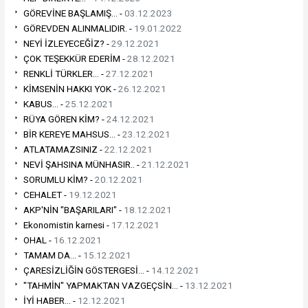
GÖREVİNE BAŞLAMIŞ... -
03.12.2023
GÖREVDEN ALINMALIDIR. -
19.01.2022
NEYİ İZLEYECEĞİZ? -
29.12.2021
ÇOK TEŞEKKÜR EDERİM -
28.12.2021
RENKLİ TÜRKLER... -
27.12.2021
KİMSENİN HAKKI YOK -
26.12.2021
KABUS... -
25.12.2021
RÜYA GÖREN KİM? -
24.12.2021
BİR KEREYE MAHSUS... -
23.12.2021
ATLATAMAZSINIZ -
22.12.2021
NEVİ ŞAHSINA MÜNHASIR.. -
21.12.2021
SORUMLU KİM? -
20.12.2021
CEHALET -
19.12.2021
AKP'NİN "BAŞARILARI" -
18.12.2021
Ekonomistin karnesi -
17.12.2021
OHAL -
16.12.2021
TAMAM DA... -
15.12.2021
ÇARESİZLİĞİN GÖSTERGESİ... -
14.12.2021
"TAHMİN" YAPMAKTAN VAZGEÇSİN... -
13.12.2021
İYİ HABER... -
12.12.2021