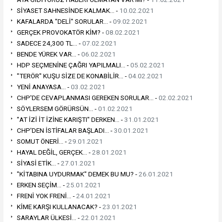
SİYASET SAHNESİNDE KALMAK... -
10.02.2021
KAFALARDA "DELİ" SORULAR... -
09.02.2021
GERÇEK PROVOKATÖR KİM? -
08.02.2021
SADECE 24,300 TL... -
07.02.2021
BENDE YÜREK VAR... -
06.02.2021
HDP SEÇMENİNE ÇAĞRI YAPILMALI... -
05.02.2021
"TERÖR" KUŞU SİZE DE KONABİLİR... -
04.02.2021
YENİ ANAYASA... -
03.02.2021
CHP'DE CEVAPLANMASI GEREKEN SORULAR... -
02.02.2021
SÖYLERSEM GÖRÜRSÜN... -
01.02.2021
"AT İZİ İT İZİNE KARIŞTI" DERKEN... -
31.01.2021
CHP'DEN İSTİFALAR BAŞLADI... -
30.01.2021
SOMUT ÖNERİ... -
29.01.2021
HAYAL DEĞİL, GERÇEK... -
28.01.2021
SİYASİ ETİK... -
27.01.2021
"KİTABINA UYDURMAK" DEMEK BU MU? -
26.01.2021
ERKEN SEÇİM... -
25.01.2021
FRENİ YOK FRENİ... -
24.01.2021
KİME KARŞI KULLANACAK? -
23.01.2021
SARAYLAR ÜLKESİ... -
22.01.2021