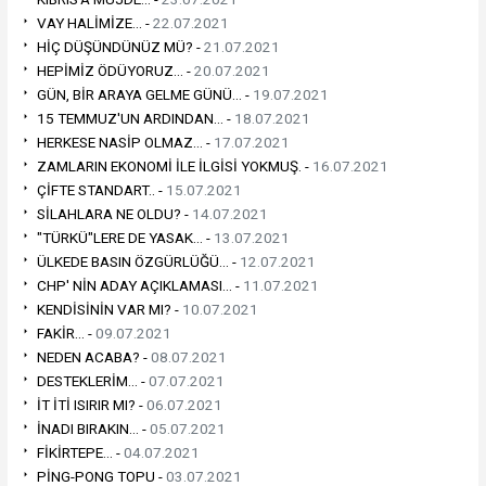
VAY HALİMİZE... -
22.07.2021
HİÇ DÜŞÜNDÜNÜZ MÜ? -
21.07.2021
HEPİMİZ ÖDÜYORUZ... -
20.07.2021
GÜN, BİR ARAYA GELME GÜNÜ... -
19.07.2021
15 TEMMUZ'UN ARDINDAN... -
18.07.2021
HERKESE NASİP OLMAZ... -
17.07.2021
ZAMLARIN EKONOMİ İLE İLGİSİ YOKMUŞ. -
16.07.2021
ÇİFTE STANDART.. -
15.07.2021
SİLAHLARA NE OLDU? -
14.07.2021
"TÜRKÜ"LERE DE YASAK... -
13.07.2021
ÜLKEDE BASIN ÖZGÜRLÜĞÜ... -
12.07.2021
CHP' NİN ADAY AÇIKLAMASI... -
11.07.2021
KENDİSİNİN VAR MI? -
10.07.2021
FAKİR... -
09.07.2021
NEDEN ACABA? -
08.07.2021
DESTEKLERİM... -
07.07.2021
İT İTİ ISIRIR MI? -
06.07.2021
İNADI BIRAKIN... -
05.07.2021
FİKİRTEPE... -
04.07.2021
PİNG-PONG TOPU -
03.07.2021