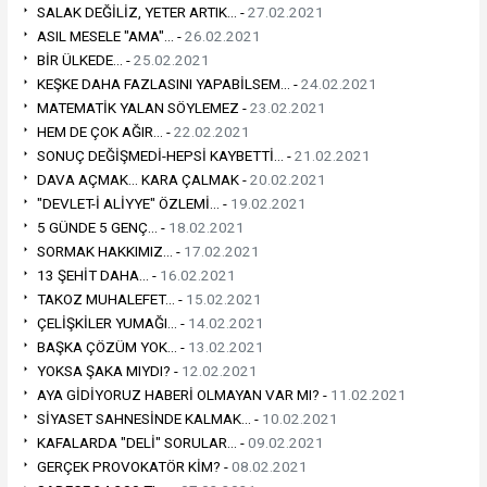
SALAK DEĞİLİZ, YETER ARTIK... -
27.02.2021
ASIL MESELE "AMA"... -
26.02.2021
BİR ÜLKEDE... -
25.02.2021
KEŞKE DAHA FAZLASINI YAPABİLSEM... -
24.02.2021
MATEMATİK YALAN SÖYLEMEZ -
23.02.2021
HEM DE ÇOK AĞIR... -
22.02.2021
SONUÇ DEĞİŞMEDİ-HEPSİ KAYBETTİ... -
21.02.2021
DAVA AÇMAK... KARA ÇALMAK -
20.02.2021
"DEVLET-İ ALİYYE" ÖZLEMİ... -
19.02.2021
5 GÜNDE 5 GENÇ... -
18.02.2021
SORMAK HAKKIMIZ... -
17.02.2021
13 ŞEHİT DAHA... -
16.02.2021
TAKOZ MUHALEFET... -
15.02.2021
ÇELİŞKİLER YUMAĞI... -
14.02.2021
BAŞKA ÇÖZÜM YOK... -
13.02.2021
YOKSA ŞAKA MIYDI? -
12.02.2021
AYA GİDİYORUZ HABERİ OLMAYAN VAR MI? -
11.02.2021
SİYASET SAHNESİNDE KALMAK... -
10.02.2021
KAFALARDA "DELİ" SORULAR... -
09.02.2021
GERÇEK PROVOKATÖR KİM? -
08.02.2021