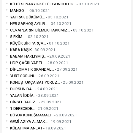
KÖTÜ SENARYO-KÖTÜ OYUNCULUK... -
07.10.2021
MANGO... -
06.10.2021
YAPRAK DÖKÜMÜ... -
05.10.2021
HER SARHOŞ AYILIR... -
04.10.2021
CEVAPLARINI BİLMEK HAKKIMIZ... -
03.10.2021
5 EKİM... -
02.10.2021
KÜÇÜK BİR PARÇA... -
01.10.2021
KARA KAŞIK -
30.09.2021
BABAM HAKLIYMIŞ... -
29.09.2021
HDP ÇAĞRI YAPTI... -
28.09.2021
DİPLOMATİK SKANDAL... -
27.09.2021
YURT SORUNU -
26.09.2021
KONUŞTUKÇA BATIYORUZ... -
25.09.2021
DURSUN DA... -
24.09.2021
YALAN İDDİA.. -
23.09.2021
CİNSEL TACİZ... -
22.09.2021
1.DERECEDE... -
21.09.2021
BÜYÜK KONUŞMAMALI... -
20.09.2021
GEMİ AZIYA ALMAK... -
19.09.2021
KÜLAHIMA ANLAT -
18.09.2021