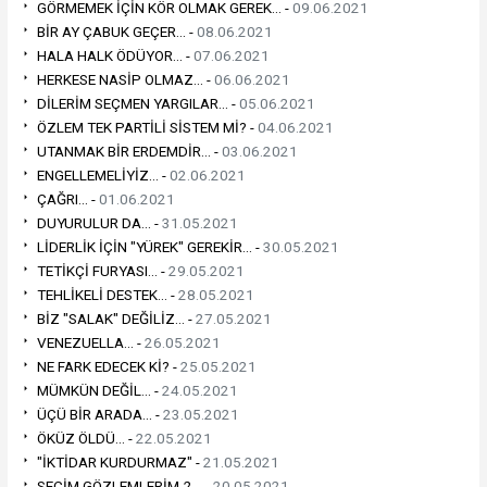
GÖRMEMEK İÇİN KÖR OLMAK GEREK... -
09.06.2021
BİR AY ÇABUK GEÇER... -
08.06.2021
HALA HALK ÖDÜYOR... -
07.06.2021
HERKESE NASİP OLMAZ... -
06.06.2021
DİLERİM SEÇMEN YARGILAR... -
05.06.2021
ÖZLEM TEK PARTİLİ SİSTEM Mİ? -
04.06.2021
UTANMAK BİR ERDEMDİR... -
03.06.2021
ENGELLEMELİYİZ... -
02.06.2021
ÇAĞRI... -
01.06.2021
DUYURULUR DA... -
31.05.2021
LİDERLİK İÇİN "YÜREK" GEREKİR... -
30.05.2021
TETİKÇİ FURYASI... -
29.05.2021
TEHLİKELİ DESTEK... -
28.05.2021
BİZ "SALAK" DEĞİLİZ... -
27.05.2021
VENEZUELLA... -
26.05.2021
NE FARK EDECEK Kİ? -
25.05.2021
MÜMKÜN DEĞİL... -
24.05.2021
ÜÇÜ BİR ARADA... -
23.05.2021
ÖKÜZ ÖLDÜ... -
22.05.2021
"İKTİDAR KURDURMAZ" -
21.05.2021
SEÇİM GÖZLEMLERİM-2... -
20.05.2021