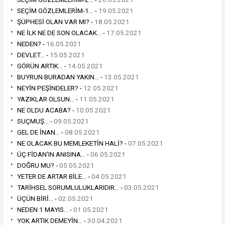
SEÇİM GÖZLEMLERİM-1... -
19.05.2021
ŞÜPHESİ OLAN VAR MI? -
18.05.2021
NE İLK NE DE SON OLACAK... -
17.05.2021
NEDEN? -
16.05.2021
DEVLET... -
15.05.2021
GÖRÜN ARTIK... -
14.05.2021
BUYRUN BURADAN YAKIN... -
13.05.2021
NEYİN PEŞİNDELER? -
12.05.2021
YAZIKLAR OLSUN... -
11.05.2021
NE OLDU ACABA? -
10.05.2021
SUÇMUŞ... -
09.05.2021
GEL DE İNAN... -
08.05.2021
NE OLACAK BU MEMLEKETİN HALİ? -
07.05.2021
ÜÇ FİDAN'IN ANISINA... -
06.05.2021
DOĞRU MU? -
05.05.2021
YETER DE ARTAR BİLE... -
04.05.2021
TARİHSEL SORUMLULUKLARIDIR... -
03.05.2021
ÜÇÜN BİRİ... -
02.05.2021
NEDEN 1 MAYIS... -
01.05.2021
YOK ARTIK DEMEYİN... -
30.04.2021