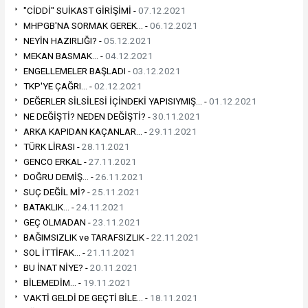
"CİDDİ" SUİKAST GİRİŞİMİ -
07.12.2021
MHPGB'NA SORMAK GEREK... -
06.12.2021
NEYİN HAZIRLIĞI? -
05.12.2021
MEKAN BASMAK... -
04.12.2021
ENGELLEMELER BAŞLADI -
03.12.2021
TKP'YE ÇAĞRI... -
02.12.2021
DEĞERLER SİLSİLESİ İÇİNDEKİ YAPISIYMIŞ... -
01.12.2021
NE DEĞİŞTİ? NEDEN DEĞİŞTİ? -
30.11.2021
ARKA KAPIDAN KAÇANLAR... -
29.11.2021
TÜRK LİRASI -
28.11.2021
GENCO ERKAL -
27.11.2021
DOĞRU DEMİŞ... -
26.11.2021
SUÇ DEĞİL Mİ? -
25.11.2021
BATAKLIK... -
24.11.2021
GEÇ OLMADAN -
23.11.2021
BAĞIMSIZLIK ve TARAFSIZLIK -
22.11.2021
SOL İTTİFAK... -
21.11.2021
BU İNAT NİYE? -
20.11.2021
BİLEMEDİM... -
19.11.2021
VAKTİ GELDİ DE GEÇTİ BİLE... -
18.11.2021