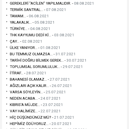
GEREKLERİ "ACİLEN" YAPILMALIDIR. -
08.08.2021
TERMİK SANTRAL... -
07.08.2021
TAMAM... -
06.08.2021
YALAKALIK... -
05.08.2021
TÜRKİYE... -
04.08.2021
THK KAYYUMU DEDİ Kİ... -
03.08.2021
ÇAY... -
02.08.2021
ÜLKE YANIYOR... -
01.08.2021
BU TEMMUZ OLMAZSA... -
31.07.2021
TARİHİ DOĞRU BİLMEK GEREK... -
30.07.2021
TOPLUMSAL SORUMLULUK... -
29.07.2021
İTİRAF... -
28.07.2021
BAHANESİ OLAMAZ... -
27.07.2021
AĞIZLARI AÇIK KALIR... -
26.07.2021
VARSA SÖYLEYİN... -
25.07.2021
NEDEN ACABA... -
24.07.2021
KIBRIS'A MÜJDE... -
23.07.2021
VAY HALİMİZE... -
22.07.2021
HİÇ DÜŞÜNDÜNÜZ MÜ? -
21.07.2021
HEPİMİZ ÖDÜYORUZ... -
20.07.2021