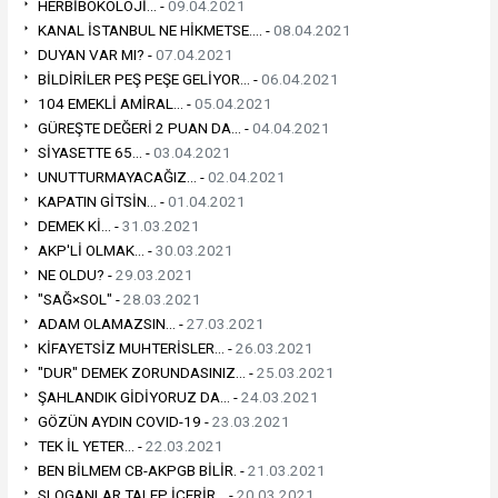
HERBİBOKOLOJİ... -
09.04.2021
KANAL İSTANBUL NE HİKMETSE.... -
08.04.2021
DUYAN VAR MI? -
07.04.2021
BİLDİRİLER PEŞ PEŞE GELİYOR... -
06.04.2021
104 EMEKLİ AMİRAL... -
05.04.2021
GÜREŞTE DEĞERİ 2 PUAN DA... -
04.04.2021
SİYASETTE 65... -
03.04.2021
UNUTTURMAYACAĞIZ... -
02.04.2021
KAPATIN GİTSİN... -
01.04.2021
DEMEK Kİ... -
31.03.2021
AKP'Lİ OLMAK... -
30.03.2021
NE OLDU? -
29.03.2021
"SAĞ×SOL" -
28.03.2021
ADAM OLAMAZSIN... -
27.03.2021
KİFAYETSİZ MUHTERİSLER... -
26.03.2021
"DUR" DEMEK ZORUNDASINIZ... -
25.03.2021
ŞAHLANDIK GİDİYORUZ DA... -
24.03.2021
GÖZÜN AYDIN COVID-19 -
23.03.2021
TEK İL YETER... -
22.03.2021
BEN BİLMEM CB-AKPGB BİLİR. -
21.03.2021
SLOGANLAR TALEP İÇERİR... -
20.03.2021