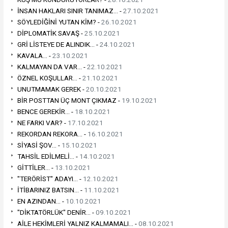
İNSAN HAKLARI SINIR TANIMAZ... -
27.10.2021
SÖYLEDİĞİNİ YUTAN KİM? -
26.10.2021
DİPLOMATİK SAVAŞ -
25.10.2021
GRİ LİSTEYE DE ALINDIK... -
24.10.2021
KAVALA... -
23.10.2021
KALMAYAN DA VAR... -
22.10.2021
ÖZNEL KOŞULLAR... -
21.10.2021
UNUTMAMAK GEREK -
20.10.2021
BİR POSTTAN ÜÇ MONT ÇIKMAZ -
19.10.2021
BENCE GEREKİR... -
18.10.2021
NE FARKI VAR? -
17.10.2021
REKORDAN REKORA... -
16.10.2021
SİYASİ ŞOV... -
15.10.2021
TAHSİL EDİLMELİ... -
14.10.2021
GİTTİLER... -
13.10.2021
"TERÖRİST" ADAYI... -
12.10.2021
İTİBARINIZ BATSIN... -
11.10.2021
EN AZINDAN... -
10.10.2021
"DİKTATÖRLÜK" DENİR... -
09.10.2021
AİLE HEKİMLERİ YALNIZ KALMAMALI... -
08.10.2021