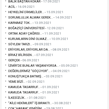
BALIK BAŞTAN KOKAR -
17.09.2021
ACİL -
16.09.2021
HEYKELİNİ DİKMELİLER... -
15.09.2021
SORUMLULUK ALMAK GEREK... -
14.09.2021
KARNIMIZ TOK... -
13.09.2021
BOĞAZİÇİ ÜNİVERSİTESİ -
12.09.2021
ORTAK ADAY ÇAĞRISI... -
11.09.2021
KURUMLARIN DİNİ OLMAZ... -
10.09.2021
SÖYLEM TARZI... -
09.09.2021
ERİYORLAR, ERİYORLAR DA... -
08.09.2021
BİRAZ BİLİRSEN... -
07.09.2021
GERÇEK -
06.09.2021
İZMİR'DE BUNLAR YAŞANIYORSA... -
05.09.2021
DEĞERLERİMİZ "GÖÇÜYOR"... -
04.09.2021
KONUŞTUKÇA BATMIŞ... -
03.09.2021
YEME BİZİ... -
02.09.2021
KAMUDA TASARRUF... -
01.09.2021
KAMUDA TASARRUF... -
01.09.2021
İLKESİZLİK... -
31.08.2021
"AİLE HEKİMLERİ" İŞ BIRAKTI... -
30.08.2021
ÇOK 'HARAM' YEMİŞİM... -
29.08.2021