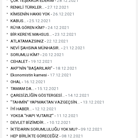
ÇOK TEŞEKKÜR EDERİM -
28.12.2021
RENKLİ TÜRKLER... -
27.12.2021
KİMSENİN HAKKI YOK -
26.12.2021
KABUS... -
25.12.2021
RÜYA GÖREN KİM? -
24.12.2021
BİR KEREYE MAHSUS... -
23.12.2021
ATLATAMAZSINIZ -
22.12.2021
NEVİ ŞAHSINA MÜNHASIR.. -
21.12.2021
SORUMLU KİM? -
20.12.2021
CEHALET -
19.12.2021
AKP'NİN "BAŞARILARI" -
18.12.2021
Ekonomistin karnesi -
17.12.2021
OHAL -
16.12.2021
TAMAM DA... -
15.12.2021
ÇARESİZLİĞİN GÖSTERGESİ... -
14.12.2021
"TAHMİN" YAPMAKTAN VAZGEÇSİN... -
13.12.2021
İYİ HABER... -
12.12.2021
YOKSA "HAPI YUTARIZ" -
11.12.2021
DEVLET BİZİMDİR... -
10.12.2021
İKTİDARIN SORUMLULUĞU YOK MU? -
09.12.2021
HEP BİRLİKTE GÖRECEĞİZ -
08.12.2021