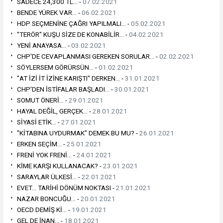
SADECE 24,300 TL... -
07.02.2021
BENDE YÜREK VAR... -
06.02.2021
HDP SEÇMENİNE ÇAĞRI YAPILMALI... -
05.02.2021
"TERÖR" KUŞU SİZE DE KONABİLİR... -
04.02.2021
YENİ ANAYASA... -
03.02.2021
CHP'DE CEVAPLANMASI GEREKEN SORULAR... -
02.02.2021
SÖYLERSEM GÖRÜRSÜN... -
01.02.2021
"AT İZİ İT İZİNE KARIŞTI" DERKEN... -
31.01.2021
CHP'DEN İSTİFALAR BAŞLADI... -
30.01.2021
SOMUT ÖNERİ... -
29.01.2021
HAYAL DEĞİL, GERÇEK... -
28.01.2021
SİYASİ ETİK... -
27.01.2021
"KİTABINA UYDURMAK" DEMEK BU MU? -
26.01.2021
ERKEN SEÇİM... -
25.01.2021
FRENİ YOK FRENİ... -
24.01.2021
KİME KARŞI KULLANACAK? -
23.01.2021
SARAYLAR ÜLKESİ... -
22.01.2021
EVET... TARİHİ DÖNÜM NOKTASI -
21.01.2021
NAZAR BONCUĞU... -
20.01.2021
OECD DEMİŞ Kİ... -
19.01.2021
GEL DE İNAN... -
18.01.2021