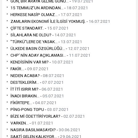
GÜN, BİR ARAYA GELME GÜNÜ... -
19.07.2021
15 TEMMUZ'UN ARDINDAN... -
18.07.2021
HERKESE NASİP OLMAZ... -
17.07.2021
ZAMLARIN EKONOMİ İLE İLGİSİ YOKMUŞ. -
16.07.2021
ÇİFTE STANDART.. -
15.07.2021
SİLAHLARA NE OLDU? -
14.07.2021
"TÜRKÜ"LERE DE YASAK... -
13.07.2021
ÜLKEDE BASIN ÖZGÜRLÜĞÜ... -
12.07.2021
CHP' NİN ADAY AÇIKLAMASI... -
11.07.2021
KENDİSİNİN VAR MI? -
10.07.2021
FAKİR... -
09.07.2021
NEDEN ACABA? -
08.07.2021
DESTEKLERİM... -
07.07.2021
İT İTİ ISIRIR MI? -
06.07.2021
İNADI BIRAKIN... -
05.07.2021
FİKİRTEPE... -
04.07.2021
PİNG-PONG TOPU -
03.07.2021
BİZE Mİ ÖDETTİRİYORLAR? -
02.07.2021
VARKEN... -
01.07.2021
NASIRA BASILMASAYDI? -
30.06.2021
SAATİ GELEN KALKIYOR... -
29.06.2021