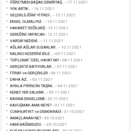
ÖĞRETMEN BAŞAK DEMİRTAŞ... -
17.11.2021
YOK ARTIK... -
16.11.2021
GEÇERLİLİĞİNİ YİTİRDİ... -
15.11.2021
ENGEL OLMALIYIZ... -
14.11.2021
HAKARET DEĞİLMİŞ -
13.11.2021
GEREĞİNİ YAPACAK -
12.11.2021
VARDIR NEDENİ... -
11.11.2021
AĞLAR AĞLAR SUSARLAR... -
10.11.2021
NALINCI KESERİNİ BİLE... -
09.11.2021
"DİPLOMA" ÖZEL HAYAT MI? -
08.11.2021
GERÇEKTE BATIYORLAR... -
07.11.2021
İTİRAF ve GERÇEKLER -
06.11.2021
DAHA AZ... -
05.11.2021
AYIKLA PİRİNCİN TAŞINI... -
04.11.2021
KENDİ YER SALKIMI... -
03.11.2021
BASINA ENGELLEME -
02.11.2021
KAVUŞMAK AMA NEYE? -
01.11.2021
CUMHURİYET ve DEMOKRASİ -
31.10.2021
AMAÇLANAN NE? -
30.10.2021
HANİ BAĞIMSIZDI... -
29.10.2021
KUŞ MU KONDURUYORLAR? -
28.10.2021