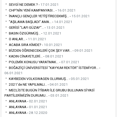
SEVGİ NE DEMEK ? -
17.01.2021
CHP'NİN YENİ KAMPANYASI... -
16.01.2021
İNANÇLI GENÇLER YETİŞTİRECEKMİŞ... -
15.01.2021
"AŞILAMA BAŞLADI" AMA... -
14.01.2021
GERİSİ "LAFI GÜZAF"... -
13.01.2021
BASIN ÖZGÜRMÜŞ... -
12.01.2021
O ANLAR... -
11.01.2021
ACABA SIRA KİMDE? -
10.01.2021
BİZDEN ÖĞRENECEKLERİ ÇOK ŞEY VAR... -
09.01.2021
KADIN CİNAYETLERİ... -
08.01.2021
POLEMİK KONUSU YARATMAK... -
07.01.2021
BOĞAZİÇİ ÜNİVERSİTESİ "KAYYUM REKTÖR" İSTEMİYOR... -
06.01.2021
KAYBEDEN VOLKSWAGEN OLURMUŞ... -
05.01.2021
2021'de NE YAPILMALI... -
04.01.2021
MECLİSTE BUGÜN İTİBARI İLE GRUBU BULUNAN SİYASİ
PARTİLERİMİZİN DURUMU... -
03.01.2021
ANLAYANA -
02.01.2021
ANLAYANA -
01.01.2021
ANLAYANA -
28.12.2020