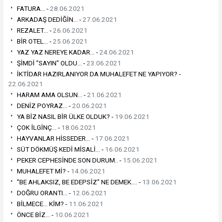
FATURA... -
28.06.2021
ARKADAŞ DEDİĞİN... -
27.06.2021
REZALET... -
26.06.2021
BİR OTEL... -
25.06.2021
YAZ YAZ NEREYE KADAR... -
24.06.2021
ŞİMDİ "SAYIN" OLDU... -
23.06.2021
İKTİDAR HAZIRLANIYOR DA MUHALEFET NE YAPIYOR? -
22.06.2021
HARAM AMA OLSUN... -
21.06.2021
DENİZ POYRAZ... -
20.06.2021
YA BİZ NASIL BİR ÜLKE OLDUK? -
19.06.2021
ÇOK İLGİNÇ... -
18.06.2021
HAYVANLAR HİSSEDER... -
17.06.2021
SÜT DÖKMÜŞ KEDİ MİSALİ... -
16.06.2021
PEKER CEPHESİNDE SON DURUM.. -
15.06.2021
MUHALEFET Mİ? -
14.06.2021
"BE AHLAKSIZ, BE EDEPSİZ" NE DEMEK.... -
13.06.2021
DOĞRU ORANTI... -
12.06.2021
BİLMECE... KİM? -
11.06.2021
ÖNCE BİZ... -
10.06.2021