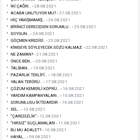
İKİ ÇAĞRI... -
28.08.2021
ACABA UNUTUYOR MU? -
27.08.2021
HİÇ YAKIŞMAMIŞ... -
26.08.2021
BİRİNCİ DERECEDEN SORUMLU... -
25.08.2021
SOYGUN... -
24.08.2021
GÖÇMEN KREDİSİ.. -
23.08.2021
KİMSEYE SÖYLEYECEK SÖZÜ KALMAZ. -
22.08.2021
NE ZAMAN? -
21.08.2021
ÖNCE BEN... -
20.08.2021
TALİBAN... -
19.08.2021
PAZARLIK TEKLİFİ... -
18.08.2021
YALAN TERÖRÜ... -
17.08.2021
ÇÖZÜM KEMERLİ KÖPRÜ... -
16.08.2021
YARDIM KAMPANYALARI... -
15.08.2021
SORUMLUSU İKTİDARDIR. -
14.08.2021
SEL... -
13.08.2021
"ÇARESİZLİK" -
12.08.2021
"HIRSIZ" SUÇLAMALARI -
11.08.2021
BU MU ADALET? -
10.08.2021
HAYAL... -
09.08.2021