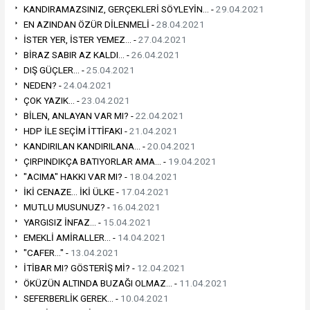
KANDIRAMAZSINIZ, GERÇEKLERİ SÖYLEYİN... -
29.04.2021
EN AZINDAN ÖZÜR DİLENMELİ -
28.04.2021
İSTER YER, İSTER YEMEZ... -
27.04.2021
BİRAZ SABIR AZ KALDI... -
26.04.2021
DIŞ GÜÇLER... -
25.04.2021
NEDEN? -
24.04.2021
ÇOK YAZIK... -
23.04.2021
BİLEN, ANLAYAN VAR MI? -
22.04.2021
HDP İLE SEÇİM İTTİFAKI -
21.04.2021
KANDIRILAN KANDIRILANA... -
20.04.2021
ÇIRPINDIKÇA BATIYORLAR AMA... -
19.04.2021
"ACIMA" HAKKI VAR MI? -
18.04.2021
İKİ CENAZE... İKİ ÜLKE -
17.04.2021
MUTLU MUSUNUZ? -
16.04.2021
YARGISIZ İNFAZ... -
15.04.2021
EMEKLİ AMİRALLER... -
14.04.2021
"CAFER..." -
13.04.2021
İTİBAR MI? GÖSTERİŞ Mİ? -
12.04.2021
ÖKÜZÜN ALTINDA BUZAĞI OLMAZ... -
11.04.2021
SEFERBERLİK GEREK... -
10.04.2021