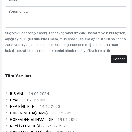
Suç teşkil edecek, yasadışı, tehditkar, rahatsız edici, hakaret ve küfür içeren,
aşağılayıcı, küçük düşürücü, kaba, müstehcen, ahlaka aykırı, kişilik haklarına
zarar verici ya da benzeri niteliklerde içeriklerden doğan her türlü mali,
hukuki, cezai, idari sorumluluk içeriği gönderen Üye/Üyeler’e aittir.
Gönder
Tüm Yazıları
BİR ANI... -
19.02.2024
UYARI... -
15.12.2023
HEP BİRLİKTE... -
14.12.2023
GÖREVİNE BAŞLAMIŞ... -
03.12.2023
GÖREVDEN ALINMALIDIR. -
19.01.2022
NEYİ İZLEYECEĞİZ? -
29.12.2021