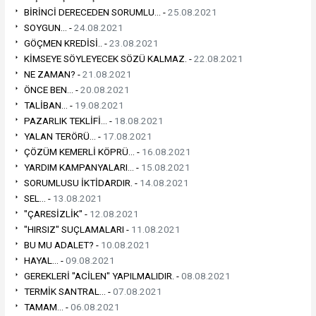
BİRİNCİ DERECEDEN SORUMLU... -
25.08.2021
SOYGUN... -
24.08.2021
GÖÇMEN KREDİSİ.. -
23.08.2021
KİMSEYE SÖYLEYECEK SÖZÜ KALMAZ. -
22.08.2021
NE ZAMAN? -
21.08.2021
ÖNCE BEN... -
20.08.2021
TALİBAN... -
19.08.2021
PAZARLIK TEKLİFİ... -
18.08.2021
YALAN TERÖRÜ... -
17.08.2021
ÇÖZÜM KEMERLİ KÖPRÜ... -
16.08.2021
YARDIM KAMPANYALARI... -
15.08.2021
SORUMLUSU İKTİDARDIR. -
14.08.2021
SEL... -
13.08.2021
"ÇARESİZLİK" -
12.08.2021
"HIRSIZ" SUÇLAMALARI -
11.08.2021
BU MU ADALET? -
10.08.2021
HAYAL... -
09.08.2021
GEREKLERİ "ACİLEN" YAPILMALIDIR. -
08.08.2021
TERMİK SANTRAL... -
07.08.2021
TAMAM... -
06.08.2021