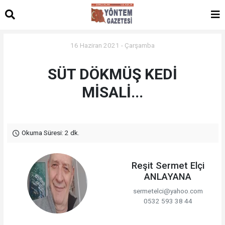
16 Haziran 2021 - Çarşamba
SÜT DÖKMÜŞ KEDİ
MİSALİ...
Okuma Süresi: 2 dk.
Reşit Sermet Elçi
ANLAYANA
sermetelci@yahoo.com
0532 593 38 44