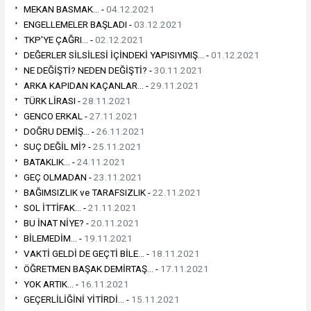
MEKAN BASMAK... -
04.12.2021
ENGELLEMELER BAŞLADI -
03.12.2021
TKP'YE ÇAĞRI... -
02.12.2021
DEĞERLER SİLSİLESİ İÇİNDEKİ YAPISIYMIŞ... -
01.12.2021
NE DEĞİŞTİ? NEDEN DEĞİŞTİ? -
30.11.2021
ARKA KAPIDAN KAÇANLAR... -
29.11.2021
TÜRK LİRASI -
28.11.2021
GENCO ERKAL -
27.11.2021
DOĞRU DEMİŞ... -
26.11.2021
SUÇ DEĞİL Mİ? -
25.11.2021
BATAKLIK... -
24.11.2021
GEÇ OLMADAN -
23.11.2021
BAĞIMSIZLIK ve TARAFSIZLIK -
22.11.2021
SOL İTTİFAK... -
21.11.2021
BU İNAT NİYE? -
20.11.2021
BİLEMEDİM... -
19.11.2021
VAKTİ GELDİ DE GEÇTİ BİLE... -
18.11.2021
ÖĞRETMEN BAŞAK DEMİRTAŞ... -
17.11.2021
YOK ARTIK... -
16.11.2021
GEÇERLİLİĞİNİ YİTİRDİ... -
15.11.2021