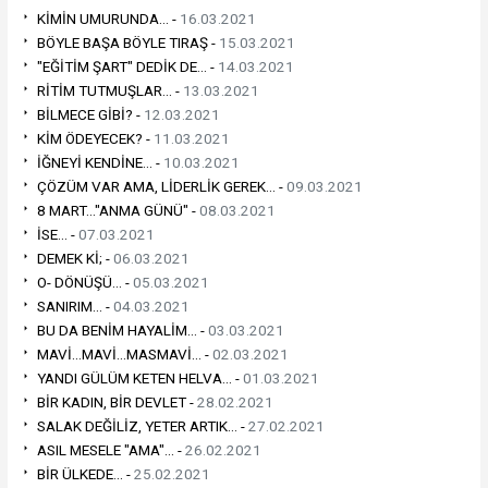
KİMİN UMURUNDA... -
16.03.2021
BÖYLE BAŞA BÖYLE TIRAŞ -
15.03.2021
"EĞİTİM ŞART" DEDİK DE... -
14.03.2021
RİTİM TUTMUŞLAR... -
13.03.2021
BİLMECE GİBİ? -
12.03.2021
KİM ÖDEYECEK? -
11.03.2021
İĞNEYİ KENDİNE... -
10.03.2021
ÇÖZÜM VAR AMA, LİDERLİK GEREK... -
09.03.2021
8 MART..."ANMA GÜNÜ" -
08.03.2021
İSE... -
07.03.2021
DEMEK Kİ; -
06.03.2021
O- DÖNÜŞÜ... -
05.03.2021
SANIRIM... -
04.03.2021
BU DA BENİM HAYALİM... -
03.03.2021
MAVİ...MAVİ...MASMAVİ... -
02.03.2021
YANDI GÜLÜM KETEN HELVA... -
01.03.2021
BİR KADIN, BİR DEVLET -
28.02.2021
SALAK DEĞİLİZ, YETER ARTIK... -
27.02.2021
ASIL MESELE "AMA"... -
26.02.2021
BİR ÜLKEDE... -
25.02.2021