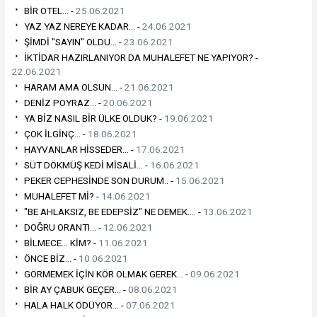
BİR OTEL... -
25.06.2021
YAZ YAZ NEREYE KADAR... -
24.06.2021
ŞİMDİ "SAYIN" OLDU... -
23.06.2021
İKTİDAR HAZIRLANIYOR DA MUHALEFET NE YAPIYOR? -
22.06.2021
HARAM AMA OLSUN... -
21.06.2021
DENİZ POYRAZ... -
20.06.2021
YA BİZ NASIL BİR ÜLKE OLDUK? -
19.06.2021
ÇOK İLGİNÇ... -
18.06.2021
HAYVANLAR HİSSEDER... -
17.06.2021
SÜT DÖKMÜŞ KEDİ MİSALİ... -
16.06.2021
PEKER CEPHESİNDE SON DURUM.. -
15.06.2021
MUHALEFET Mİ? -
14.06.2021
"BE AHLAKSIZ, BE EDEPSİZ" NE DEMEK.... -
13.06.2021
DOĞRU ORANTI... -
12.06.2021
BİLMECE... KİM? -
11.06.2021
ÖNCE BİZ... -
10.06.2021
GÖRMEMEK İÇİN KÖR OLMAK GEREK... -
09.06.2021
BİR AY ÇABUK GEÇER... -
08.06.2021
HALA HALK ÖDÜYOR... -
07.06.2021