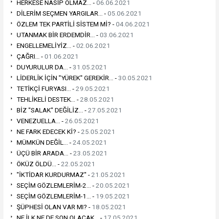
HERKESE NASİP OLMAZ... -
06.06.2021
DİLERİM SEÇMEN YARGILAR... -
05.06.2021
ÖZLEM TEK PARTİLİ SİSTEM Mİ? -
04.06.2021
UTANMAK BİR ERDEMDİR... -
03.06.2021
ENGELLEMELİYİZ... -
02.06.2021
ÇAĞRI... -
01.06.2021
DUYURULUR DA... -
31.05.2021
LİDERLİK İÇİN "YÜREK" GEREKİR... -
30.05.2021
TETİKÇİ FURYASI... -
29.05.2021
TEHLİKELİ DESTEK... -
28.05.2021
BİZ "SALAK" DEĞİLİZ... -
27.05.2021
VENEZUELLA... -
26.05.2021
NE FARK EDECEK Kİ? -
25.05.2021
MÜMKÜN DEĞİL... -
24.05.2021
ÜÇÜ BİR ARADA... -
23.05.2021
ÖKÜZ ÖLDÜ... -
22.05.2021
"İKTİDAR KURDURMAZ" -
21.05.2021
SEÇİM GÖZLEMLERİM-2... -
20.05.2021
SEÇİM GÖZLEMLERİM-1... -
19.05.2021
ŞÜPHESİ OLAN VAR MI? -
18.05.2021
NE İLK NE DE SON OLACAK... -
17.05.2021