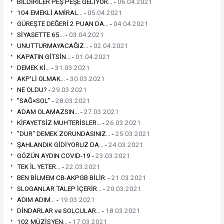
BİLDİRİLER PEŞ PEŞE GELİYOR... -
06.04.2021
104 EMEKLİ AMİRAL... -
05.04.2021
GÜREŞTE DEĞERİ 2 PUAN DA... -
04.04.2021
SİYASETTE 65... -
03.04.2021
UNUTTURMAYACAĞIZ... -
02.04.2021
KAPATIN GİTSİN... -
01.04.2021
DEMEK Kİ... -
31.03.2021
AKP'Lİ OLMAK... -
30.03.2021
NE OLDU? -
29.03.2021
"SAĞ×SOL" -
28.03.2021
ADAM OLAMAZSIN... -
27.03.2021
KİFAYETSİZ MUHTERİSLER... -
26.03.2021
"DUR" DEMEK ZORUNDASINIZ... -
25.03.2021
ŞAHLANDIK GİDİYORUZ DA... -
24.03.2021
GÖZÜN AYDIN COVID-19 -
23.03.2021
TEK İL YETER... -
22.03.2021
BEN BİLMEM CB-AKPGB BİLİR. -
21.03.2021
SLOGANLAR TALEP İÇERİR... -
20.03.2021
ADIM ADIM... -
19.03.2021
DİNDARLAR ve SOLCULAR... -
18.03.2021
102 MÜZİSYEN... -
17.03.2021