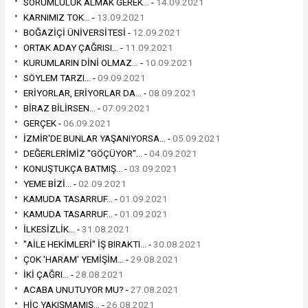
SORUMLULUK ALMAK GEREK... -
14.09.2021
KARNIMIZ TOK... -
13.09.2021
BOĞAZİÇİ ÜNİVERSİTESİ -
12.09.2021
ORTAK ADAY ÇAĞRISI... -
11.09.2021
KURUMLARIN DİNİ OLMAZ... -
10.09.2021
SÖYLEM TARZI... -
09.09.2021
ERİYORLAR, ERİYORLAR DA... -
08.09.2021
BİRAZ BİLİRSEN... -
07.09.2021
GERÇEK -
06.09.2021
İZMİR'DE BUNLAR YAŞANIYORSA... -
05.09.2021
DEĞERLERİMİZ "GÖÇÜYOR"... -
04.09.2021
KONUŞTUKÇA BATMIŞ... -
03.09.2021
YEME BİZİ... -
02.09.2021
KAMUDA TASARRUF... -
01.09.2021
KAMUDA TASARRUF... -
01.09.2021
İLKESİZLİK... -
31.08.2021
"AİLE HEKİMLERİ" İŞ BIRAKTI... -
30.08.2021
ÇOK 'HARAM' YEMİŞİM... -
29.08.2021
İKİ ÇAĞRI... -
28.08.2021
ACABA UNUTUYOR MU? -
27.08.2021
HİÇ YAKIŞMAMIŞ... -
26.08.2021