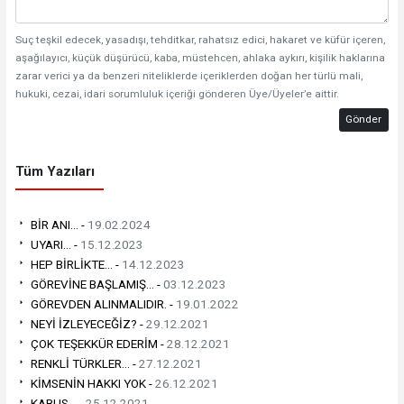
Suç teşkil edecek, yasadışı, tehditkar, rahatsız edici, hakaret ve küfür içeren,
aşağılayıcı, küçük düşürücü, kaba, müstehcen, ahlaka aykırı, kişilik haklarına
zarar verici ya da benzeri niteliklerde içeriklerden doğan her türlü mali,
hukuki, cezai, idari sorumluluk içeriği gönderen Üye/Üyeler’e aittir.
Gönder
Tüm Yazıları
BİR ANI... -
19.02.2024
UYARI... -
15.12.2023
HEP BİRLİKTE... -
14.12.2023
GÖREVİNE BAŞLAMIŞ... -
03.12.2023
GÖREVDEN ALINMALIDIR. -
19.01.2022
NEYİ İZLEYECEĞİZ? -
29.12.2021
ÇOK TEŞEKKÜR EDERİM -
28.12.2021
RENKLİ TÜRKLER... -
27.12.2021
KİMSENİN HAKKI YOK -
26.12.2021
KABUS... -
25.12.2021