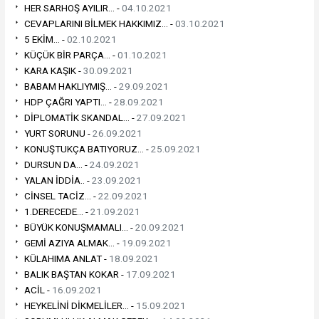
HER SARHOŞ AYILIR... -
04.10.2021
CEVAPLARINI BİLMEK HAKKIMIZ... -
03.10.2021
5 EKİM... -
02.10.2021
KÜÇÜK BİR PARÇA... -
01.10.2021
KARA KAŞIK -
30.09.2021
BABAM HAKLIYMIŞ... -
29.09.2021
HDP ÇAĞRI YAPTI... -
28.09.2021
DİPLOMATİK SKANDAL... -
27.09.2021
YURT SORUNU -
26.09.2021
KONUŞTUKÇA BATIYORUZ... -
25.09.2021
DURSUN DA... -
24.09.2021
YALAN İDDİA.. -
23.09.2021
CİNSEL TACİZ... -
22.09.2021
1.DERECEDE... -
21.09.2021
BÜYÜK KONUŞMAMALI... -
20.09.2021
GEMİ AZIYA ALMAK... -
19.09.2021
KÜLAHIMA ANLAT -
18.09.2021
BALIK BAŞTAN KOKAR -
17.09.2021
ACİL -
16.09.2021
HEYKELİNİ DİKMELİLER... -
15.09.2021