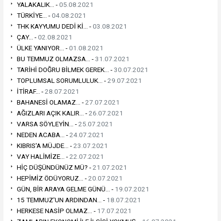
YALAKALIK... -
05.08.2021
TÜRKİYE... -
04.08.2021
THK KAYYUMU DEDİ Kİ... -
03.08.2021
ÇAY... -
02.08.2021
ÜLKE YANIYOR... -
01.08.2021
BU TEMMUZ OLMAZSA... -
31.07.2021
TARİHİ DOĞRU BİLMEK GEREK... -
30.07.2021
TOPLUMSAL SORUMLULUK... -
29.07.2021
İTİRAF... -
28.07.2021
BAHANESİ OLAMAZ... -
27.07.2021
AĞIZLARI AÇIK KALIR... -
26.07.2021
VARSA SÖYLEYİN... -
25.07.2021
NEDEN ACABA... -
24.07.2021
KIBRIS'A MÜJDE... -
23.07.2021
VAY HALİMİZE... -
22.07.2021
HİÇ DÜŞÜNDÜNÜZ MÜ? -
21.07.2021
HEPİMİZ ÖDÜYORUZ... -
20.07.2021
GÜN, BİR ARAYA GELME GÜNÜ... -
19.07.2021
15 TEMMUZ'UN ARDINDAN... -
18.07.2021
HERKESE NASİP OLMAZ... -
17.07.2021