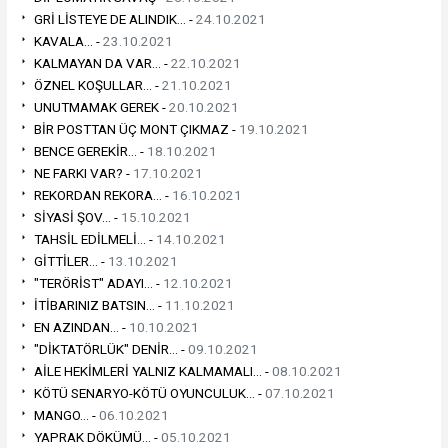
GRİ LİSTEYE DE ALINDIK... -
24.10.2021
KAVALA... -
23.10.2021
KALMAYAN DA VAR... -
22.10.2021
ÖZNEL KOŞULLAR... -
21.10.2021
UNUTMAMAK GEREK -
20.10.2021
BİR POSTTAN ÜÇ MONT ÇIKMAZ -
19.10.2021
BENCE GEREKİR... -
18.10.2021
NE FARKI VAR? -
17.10.2021
REKORDAN REKORA... -
16.10.2021
SİYASİ ŞOV... -
15.10.2021
TAHSİL EDİLMELİ... -
14.10.2021
GİTTİLER... -
13.10.2021
"TERÖRİST" ADAYI... -
12.10.2021
İTİBARINIZ BATSIN... -
11.10.2021
EN AZINDAN... -
10.10.2021
"DİKTATÖRLÜK" DENİR... -
09.10.2021
AİLE HEKİMLERİ YALNIZ KALMAMALI... -
08.10.2021
KÖTÜ SENARYO-KÖTÜ OYUNCULUK... -
07.10.2021
MANGO... -
06.10.2021
YAPRAK DÖKÜMÜ... -
05.10.2021