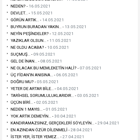
NEDEN? -
16.05.2021
DEVLET... -
15.05.2021
GÖRÜN ARTIK... -
14.05.2021
BUYRUN BURADAN YAKIN... -
13.05.2021
NEYİN PEŞİNDELER? -
12.05.2021
YAZIKLAR OLSUN... -
11.05.2021
NE OLDU ACABA? -
10.05.2021
SUÇMUŞ... -
09.05.2021
GEL DE İNAN... -
08.05.2021
NE OLACAK BU MEMLEKETİN HALİ? -
07.05.2021
ÜÇ FİDAN'IN ANISINA... -
06.05.2021
DOĞRU MU? -
05.05.2021
YETER DE ARTAR BİLE... -
04.05.2021
TARİHSEL SORUMLULUKLARIDIR... -
03.05.2021
ÜÇÜN BİRİ... -
02.05.2021
NEDEN 1 MAYIS... -
01.05.2021
YOK ARTIK DEMEYİN... -
30.04.2021
KANDIRAMAZSINIZ, GERÇEKLERİ SÖYLEYİN... -
29.04.2021
EN AZINDAN ÖZÜR DİLENMELİ -
28.04.2021
İSTER YER, İSTER YEMEZ... -
27.04.2021