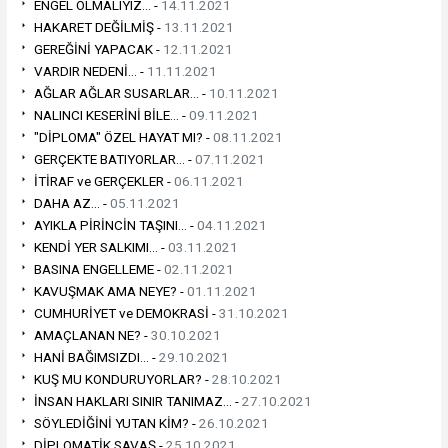
ENGEL OLMALIYIZ... -
14.11.2021
HAKARET DEĞİLMİŞ -
13.11.2021
GEREĞİNİ YAPACAK -
12.11.2021
VARDIR NEDENİ... -
11.11.2021
AĞLAR AĞLAR SUSARLAR... -
10.11.2021
NALINCI KESERİNİ BİLE... -
09.11.2021
"DİPLOMA" ÖZEL HAYAT MI? -
08.11.2021
GERÇEKTE BATIYORLAR... -
07.11.2021
İTİRAF ve GERÇEKLER -
06.11.2021
DAHA AZ... -
05.11.2021
AYIKLA PİRİNCİN TAŞINI... -
04.11.2021
KENDİ YER SALKIMI... -
03.11.2021
BASINA ENGELLEME -
02.11.2021
KAVUŞMAK AMA NEYE? -
01.11.2021
CUMHURİYET ve DEMOKRASİ -
31.10.2021
AMAÇLANAN NE? -
30.10.2021
HANİ BAĞIMSIZDI... -
29.10.2021
KUŞ MU KONDURUYORLAR? -
28.10.2021
İNSAN HAKLARI SINIR TANIMAZ... -
27.10.2021
SÖYLEDİĞİNİ YUTAN KİM? -
26.10.2021
DİPLOMATİK SAVAŞ -
25.10.2021