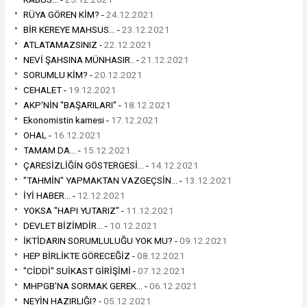
RÜYA GÖREN KİM? -
24.12.2021
BİR KEREYE MAHSUS... -
23.12.2021
ATLATAMAZSINIZ -
22.12.2021
NEVİ ŞAHSINA MÜNHASIR.. -
21.12.2021
SORUMLU KİM? -
20.12.2021
CEHALET -
19.12.2021
AKP'NİN "BAŞARILARI" -
18.12.2021
Ekonomistin karnesi -
17.12.2021
OHAL -
16.12.2021
TAMAM DA... -
15.12.2021
ÇARESİZLİĞİN GÖSTERGESİ... -
14.12.2021
"TAHMİN" YAPMAKTAN VAZGEÇSİN... -
13.12.2021
İYİ HABER... -
12.12.2021
YOKSA "HAPI YUTARIZ" -
11.12.2021
DEVLET BİZİMDİR... -
10.12.2021
İKTİDARIN SORUMLULUĞU YOK MU? -
09.12.2021
HEP BİRLİKTE GÖRECEĞİZ -
08.12.2021
"CİDDİ" SUİKAST GİRİŞİMİ -
07.12.2021
MHPGB'NA SORMAK GEREK... -
06.12.2021
NEYİN HAZIRLIĞI? -
05.12.2021