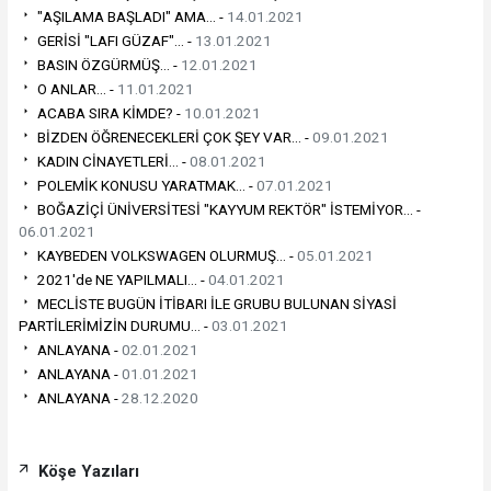
"AŞILAMA BAŞLADI" AMA... -
14.01.2021
GERİSİ "LAFI GÜZAF"... -
13.01.2021
BASIN ÖZGÜRMÜŞ... -
12.01.2021
O ANLAR... -
11.01.2021
ACABA SIRA KİMDE? -
10.01.2021
BİZDEN ÖĞRENECEKLERİ ÇOK ŞEY VAR... -
09.01.2021
KADIN CİNAYETLERİ... -
08.01.2021
POLEMİK KONUSU YARATMAK... -
07.01.2021
BOĞAZİÇİ ÜNİVERSİTESİ "KAYYUM REKTÖR" İSTEMİYOR... -
06.01.2021
KAYBEDEN VOLKSWAGEN OLURMUŞ... -
05.01.2021
2021'de NE YAPILMALI... -
04.01.2021
MECLİSTE BUGÜN İTİBARI İLE GRUBU BULUNAN SİYASİ
PARTİLERİMİZİN DURUMU... -
03.01.2021
ANLAYANA -
02.01.2021
ANLAYANA -
01.01.2021
ANLAYANA -
28.12.2020
Köşe Yazıları