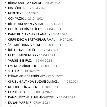
BİRAZ SABIR AZ KALDI... -
26.04.2021
DIŞ GÜÇLER... -
25.04.2021
NEDEN? -
24.04.2021
ÇOK YAZIK... -
23.04.2021
BİLEN, ANLAYAN VAR MI? -
22.04.2021
HDP İLE SEÇİM İTTİFAKI -
21.04.2021
KANDIRILAN KANDIRILANA... -
20.04.2021
ÇIRPINDIKÇA BATIYORLAR AMA... -
19.04.2021
"ACIMA" HAKKI VAR MI? -
18.04.2021
İKİ CENAZE... İKİ ÜLKE -
17.04.2021
MUTLU MUSUNUZ? -
16.04.2021
YARGISIZ İNFAZ... -
15.04.2021
EMEKLİ AMİRALLER... -
14.04.2021
"CAFER..." -
13.04.2021
İTİBAR MI? GÖSTERİŞ Mİ? -
12.04.2021
ÖKÜZÜN ALTINDA BUZAĞI OLMAZ... -
11.04.2021
SEFERBERLİK GEREK... -
10.04.2021
HERBİBOKOLOJİ... -
09.04.2021
KANAL İSTANBUL NE HİKMETSE.... -
08.04.2021
DUYAN VAR MI? -
07.04.2021