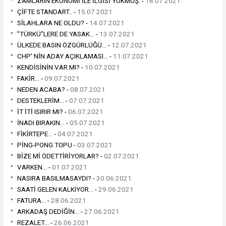
ZAMLARIN EKONOMİ İLE İLGİSİ YOKMUŞ. -
16.07.2021
ÇİFTE STANDART.. -
15.07.2021
SİLAHLARA NE OLDU? -
14.07.2021
"TÜRKÜ"LERE DE YASAK... -
13.07.2021
ÜLKEDE BASIN ÖZGÜRLÜĞÜ... -
12.07.2021
CHP' NİN ADAY AÇIKLAMASI... -
11.07.2021
KENDİSİNİN VAR MI? -
10.07.2021
FAKİR... -
09.07.2021
NEDEN ACABA? -
08.07.2021
DESTEKLERİM... -
07.07.2021
İT İTİ ISIRIR MI? -
06.07.2021
İNADI BIRAKIN... -
05.07.2021
FİKİRTEPE... -
04.07.2021
PİNG-PONG TOPU -
03.07.2021
BİZE Mİ ÖDETTİRİYORLAR? -
02.07.2021
VARKEN... -
01.07.2021
NASIRA BASILMASAYDI? -
30.06.2021
SAATİ GELEN KALKIYOR... -
29.06.2021
FATURA... -
28.06.2021
ARKADAŞ DEDİĞİN... -
27.06.2021
REZALET... -
26.06.2021