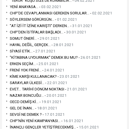
"TERÖR" KUŞU SİZE DE KONABİLİR... -
04.02.2021
YENİ ANAYASA... -
03.02.2021
CHP'DE CEVAPLANMASI GEREKEN SORULAR... -
02.02.2021
SÖYLERSEM GÖRÜRSÜN... -
01.02.2021
"AT İZİ İT İZİNE KARIŞTI" DERKEN... -
31.01.2021
CHP'DEN İSTİFALAR BAŞLADI... -
30.01.2021
SOMUT ÖNERİ... -
29.01.2021
HAYAL DEĞİL, GERÇEK... -
28.01.2021
SİYASİ ETİK... -
27.01.2021
"KİTABINA UYDURMAK" DEMEK BU MU? -
26.01.2021
ERKEN SEÇİM... -
25.01.2021
FRENİ YOK FRENİ... -
24.01.2021
KİME KARŞI KULLANACAK? -
23.01.2021
SARAYLAR ÜLKESİ... -
22.01.2021
EVET... TARİHİ DÖNÜM NOKTASI -
21.01.2021
NAZAR BONCUĞU... -
20.01.2021
OECD DEMİŞ Kİ... -
19.01.2021
GEL DE İNAN... -
18.01.2021
SEVGİ NE DEMEK ? -
17.01.2021
CHP'NİN YENİ KAMPANYASI... -
16.01.2021
İNANÇLI GENÇLER YETİŞTİRECEKMİŞ... -
15.01.2021