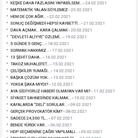
KEŞKE DAHA FAZLASINI YAPABİLSEM... -
24.02.2021
MATEMATİK YALAN SÖYLEMEZ -
23.02.2021
HEM DE ÇOK AĞIR... -
22.02.2021
SONUÇ DEĞİŞMEDİ-HEPSİ KAYBETTİ... -
21.02.2021
DAVA AÇMAK... KARA ÇALMAK -
20.02.2021
"DEVLET-İ ALİYYE" ÖZLEMİ... -
19.02.2021
5 GÜNDE 5 GENÇ... -
18.02.2021
SORMAK HAKKIMIZ... -
17.02.2021
13 ŞEHİT DAHA... -
16.02.2021
TAKOZ MUHALEFET... -
15.02.2021
ÇELİŞKİLER YUMAĞI... -
14.02.2021
BAŞKA ÇÖZÜM YOK... -
13.02.2021
YOKSA ŞAKA MIYDI? -
12.02.2021
AYA GİDİYORUZ HABERİ OLMAYAN VAR MI? -
11.02.2021
SİYASET SAHNESİNDE KALMAK... -
10.02.2021
KAFALARDA "DELİ" SORULAR... -
09.02.2021
GERÇEK PROVOKATÖR KİM? -
08.02.2021
SADECE 24,300 TL... -
07.02.2021
BENDE YÜREK VAR... -
06.02.2021
HDP SEÇMENİNE ÇAĞRI YAPILMALI... -
05.02.2021