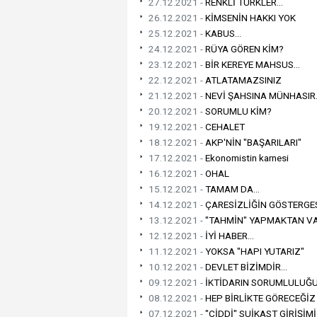
27.12.2021 -
RENKLİ TÜRKLER...
26.12.2021 -
KİMSENİN HAKKI YOK
25.12.2021 -
KABUS...
24.12.2021 -
RÜYA GÖREN KİM?
23.12.2021 -
BİR KEREYE MAHSUS...
22.12.2021 -
ATLATAMAZSINIZ
21.12.2021 -
NEVİ ŞAHSINA MÜNHASIR.
20.12.2021 -
SORUMLU KİM?
19.12.2021 -
CEHALET
18.12.2021 -
AKP'NİN "BAŞARILARI"
17.12.2021 -
Ekonomistin karnesi
16.12.2021 -
OHAL
15.12.2021 -
TAMAM DA...
14.12.2021 -
ÇARESİZLİĞİN GÖSTERGESİ
13.12.2021 -
"TAHMİN" YAPMAKTAN VA
12.12.2021 -
İYİ HABER...
11.12.2021 -
YOKSA "HAPI YUTARIZ"
10.12.2021 -
DEVLET BİZİMDİR...
09.12.2021 -
İKTİDARIN SORUMLULUĞU
08.12.2021 -
HEP BİRLİKTE GÖRECEĞİZ
07.12.2021 -
"CİDDİ" SUİKAST GİRİŞİMİ