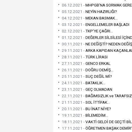
06.12.2021 -
MHPGB'NA SORMAK GEREK
05.12.2021 -
NEYİN HAZIRLIĞI?
04.12.2021 -
MEKAN BASMAK...
03.12.2021 -
ENGELLEMELER BAŞLADI
02.12.2021 -
TKP'YE ÇAĞRI...
01.12.2021 -
DEĞERLER SİLSİLESİ İÇİNDE
30.11.2021 -
NE DEĞİŞTİ? NEDEN DEĞİŞ
29.11.2021 -
ARKA KAPIDAN KAÇANLAR
28.11.2021 -
TÜRK LİRASI
27.11.2021 -
GENCO ERKAL
26.11.2021 -
DOĞRU DEMİŞ...
25.11.2021 -
SUÇ DEĞİL Mİ?
24.11.2021 -
BATAKLIK...
23.11.2021 -
GEÇ OLMADAN
22.11.2021 -
BAĞIMSIZLIK ve TARAFSIZ
21.11.2021 -
SOL İTTİFAK...
20.11.2021 -
BU İNAT NİYE?
19.11.2021 -
BİLEMEDİM...
18.11.2021 -
VAKTİ GELDİ DE GEÇTİ BİLE
17.11.2021 -
ÖĞRETMEN BAŞAK DEMİRTA