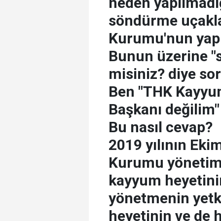
neden yapılmadı
söndürme uçakla
Kurumu'nun yapm
Bunun üzerine "s
misiniz? diye sor
Ben "THK Kayyum
Başkanı değilim" 
Bu nasıl cevap?
2019 yılının Eki
Kurumu yönetimi
kayyum heyetinin
yönetmenin yetk
heyetinin ve de 