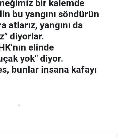
meğimiz bir kalemde
elin bu yangını söndürün
a atlarız, yangını da
” diyorlar.
K’nın elinde
uçak yok" diyor.
s, bunlar insana kafayı
#