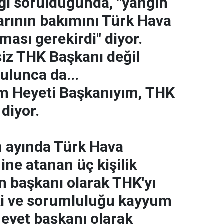
ğı sorulduğunda, "yangın
rının bakımını Türk Hava
ası gerekirdi" diyor.
iz THK Başkanı değil
ulunca da...
 Heyeti Başkanıyım, THK
diyor.
m ayında Türk Hava
ne atanan üç kişilik
 başkanı olarak THK'yı
i ve sorumluluğu kayyum
heyet başkanı olarak