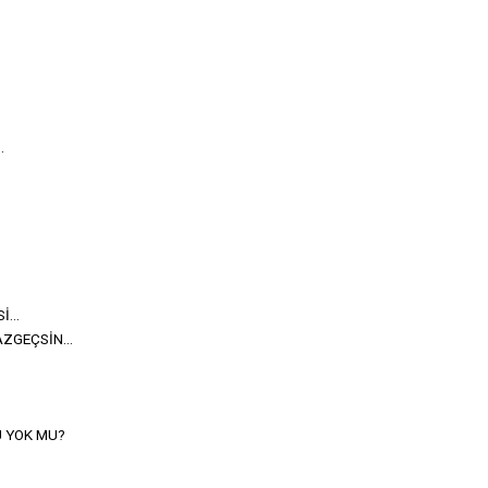
.
...
ZGEÇSİN...
 YOK MU?