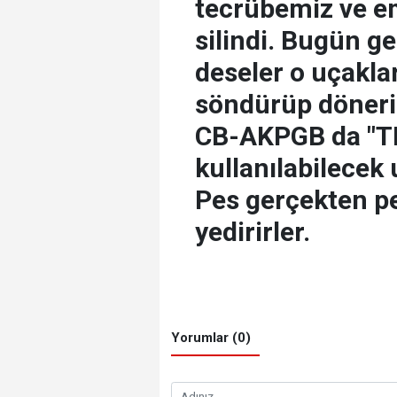
tecrübemiz ve e
silindi. Bugün g
deseler o uçaklar
söndürüp döneriz
CB-AKPGB da "TH
kullanılabilecek 
Pes gerçekten pe
yedirirler.
Yorumlar (0)