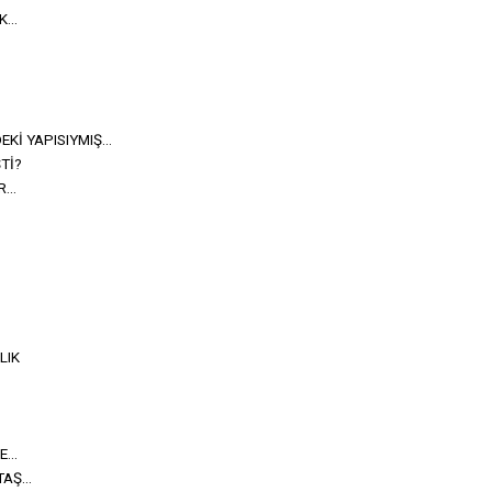
...
Kİ YAPISIYMIŞ...
Tİ?
...
LIK
...
Ş...