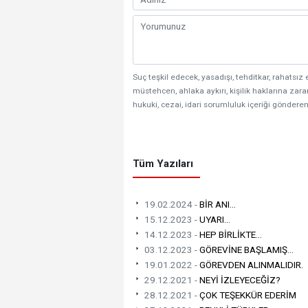
Suç teşkil edecek, yasadışı, tehditkar, rahatsız 
müstehcen, ahlaka aykırı, kişilik haklarına zarar
hukuki, cezai, idari sorumluluk içeriği gönderen
Tüm Yazıları
19.02.2024 -
BİR ANI...
15.12.2023 -
UYARI...
14.12.2023 -
HEP BİRLİKTE...
03.12.2023 -
GÖREVİNE BAŞLAMIŞ...
19.01.2022 -
GÖREVDEN ALINMALIDIR.
29.12.2021 -
NEYİ İZLEYECEĞİZ?
28.12.2021 -
ÇOK TEŞEKKÜR EDERİM