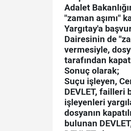
Adalet Bakanlığı
"zaman aşımı" k
Yargıtay'a başvu
Dairesinin de "
vermesiyle, dosy
tarafından kapatı
Sonuç olarak;
Suçu işleyen, Cem
DEVLET, failler
işleyenleri yarg
dosyanın kapatıl
bulunan DEVLET,