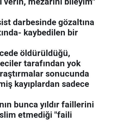
 verin, mezarını bileyim"
şist darbesinde gözaltına
tında- kaybedilen bir
ncede öldürüldüğü,
eciler tarafından yok
 araştırmalar sonucunda
miş kayıplardan sadece
nın bunca yıldır faillerini
slim etmediği "faili