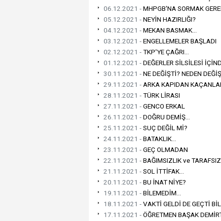
06.12.2021 -
MHPGB'NA SORMAK GEREK
05.12.2021 -
NEYİN HAZIRLIĞI?
04.12.2021 -
MEKAN BASMAK...
03.12.2021 -
ENGELLEMELER BAŞLADI
02.12.2021 -
TKP'YE ÇAĞRI...
01.12.2021 -
DEĞERLER SİLSİLESİ İÇİNDE
30.11.2021 -
NE DEĞİŞTİ? NEDEN DEĞİŞ
29.11.2021 -
ARKA KAPIDAN KAÇANLAR
28.11.2021 -
TÜRK LİRASI
27.11.2021 -
GENCO ERKAL
26.11.2021 -
DOĞRU DEMİŞ...
25.11.2021 -
SUÇ DEĞİL Mİ?
24.11.2021 -
BATAKLIK...
23.11.2021 -
GEÇ OLMADAN
22.11.2021 -
BAĞIMSIZLIK ve TARAFSIZ
21.11.2021 -
SOL İTTİFAK...
20.11.2021 -
BU İNAT NİYE?
19.11.2021 -
BİLEMEDİM...
18.11.2021 -
VAKTİ GELDİ DE GEÇTİ BİLE
17.11.2021 -
ÖĞRETMEN BAŞAK DEMİRTA