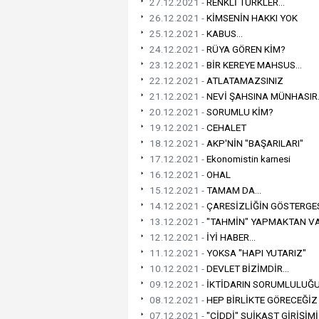
27.12.2021 -
RENKLİ TÜRKLER...
26.12.2021 -
KİMSENİN HAKKI YOK
25.12.2021 -
KABUS...
24.12.2021 -
RÜYA GÖREN KİM?
23.12.2021 -
BİR KEREYE MAHSUS...
22.12.2021 -
ATLATAMAZSINIZ
21.12.2021 -
NEVİ ŞAHSINA MÜNHASIR.
20.12.2021 -
SORUMLU KİM?
19.12.2021 -
CEHALET
18.12.2021 -
AKP'NİN "BAŞARILARI"
17.12.2021 -
Ekonomistin karnesi
16.12.2021 -
OHAL
15.12.2021 -
TAMAM DA...
14.12.2021 -
ÇARESİZLİĞİN GÖSTERGESİ
13.12.2021 -
"TAHMİN" YAPMAKTAN VA
12.12.2021 -
İYİ HABER...
11.12.2021 -
YOKSA "HAPI YUTARIZ"
10.12.2021 -
DEVLET BİZİMDİR...
09.12.2021 -
İKTİDARIN SORUMLULUĞU
08.12.2021 -
HEP BİRLİKTE GÖRECEĞİZ
07.12.2021 -
"CİDDİ" SUİKAST GİRİŞİMİ