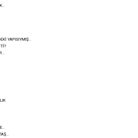
...
Kİ YAPISIYMIŞ...
Tİ?
...
LIK
...
Ş...