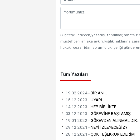
Suç teşkil edecek, yasadışı, tehditkar, rahatsız 
müstehcen, ahlaka aykırı, kişilik haklarına zarar
hukuki, cezai, idari sorumluluk içeriği gönderen
Tüm Yazıları
19.02.2024 -
BİR ANI...
15.12.2023 -
UYARI...
14.12.2023 -
HEP BİRLİKTE...
03.12.2023 -
GÖREVİNE BAŞLAMIŞ...
19.01.2022 -
GÖREVDEN ALINMALIDIR.
29.12.2021 -
NEYİ İZLEYECEĞİZ?
28.12.2021 -
ÇOK TEŞEKKÜR EDERİM