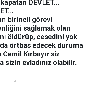
 kapatan DEVLET...
T...
n birincil görevi
enliğini sağlamak olan
nı öldürüp, cesedini yok
 da örtbas edecek duruma
 Cemil Kırbayır siz
a sizin evladınız olabilir.
#