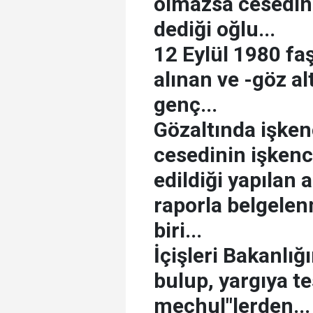
olmazsa cesedini
dediği oğlu...
12 Eylül 1980 fa
alınan ve -göz al
genç...
Gözaltında işke
cesedinin işkenc
edildiği yapılan
raporla belgelen
biri...
İçişleri Bakanlığı
bulup, yargıya te
meçhul"lerden...