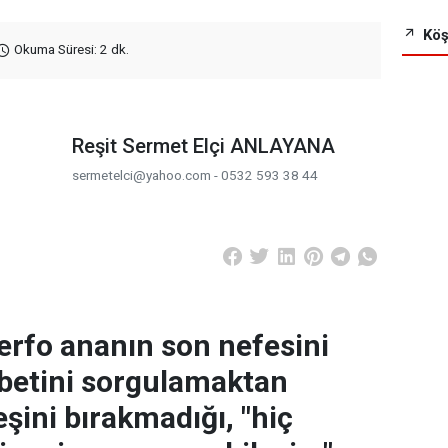
Köş
Okuma Süresi: 2 dk.
Reşit Sermet Elçi ANLAYANA
sermetelci@yahoo.com - 0532 593 38 44
Berfo ananın son nefesini
ıbetini sorgulamaktan
şini bırakmadığı, "hiç