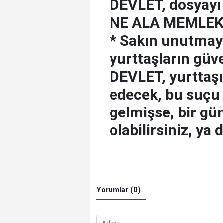
DEVLET, dosyayı
NE ALA MEMLEKE
* Sakın unutmayı
yurttaşların güv
DEVLET, yurttaşı
edecek, bu suçu
gelmişse, bir gün
olabilirsiniz, ya d
Yorumlar (0)