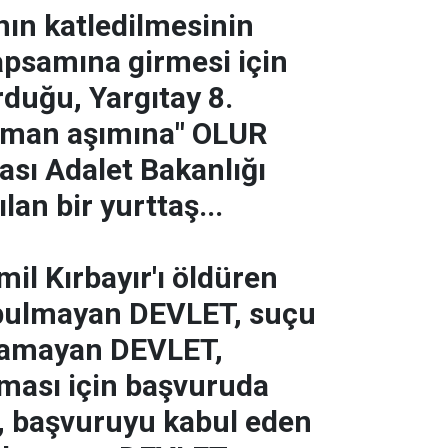
nın katledilmesinin
apsamına girmesi için
rduğu, Yargıtay 8.
zaman aşımına" OLUR
ası Adalet Bakanlığı
lan bir yurttaş...
il Kırbayır'ı öldüren
i bulmayan DEVLET, suçu
ılamayan DEVLET,
ması için başvuruda
 başvuruyu kabul eden