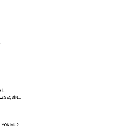
.
...
ZGEÇSİN...
 YOK MU?