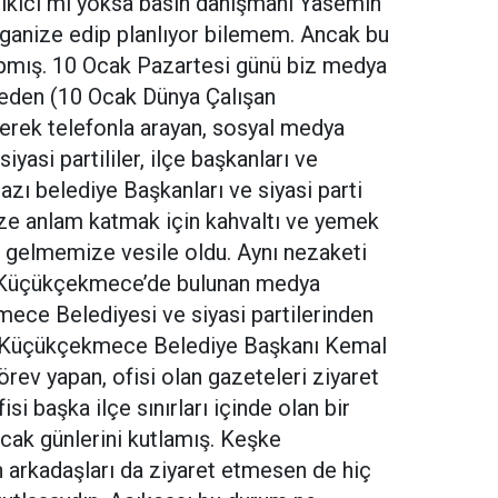
ikici mi yoksa basın danışmanı Yasemin
ganize edip planlıyor bilemem. Ancak bu
yapmış. 10 Ocak Pazartesi günü biz medya
 eden (10 Ocak Dünya Çalışan
Gerek telefonla arayan, sosyal medya
iyasi partililer, ilçe başkanları ve
Bazı belediye Başkanları ve siyasi parti
ze anlam katmak için kahvaltı ve yemek
a gelmemize vesile oldu. Aynı nezaketi
k Küçükçekmece’de bulunan medya
ece Belediyesi ve siyasi partilerinden
i Küçükçekmece Belediye Başkanı Kemal
ev yapan, ofisi olan gazeteleri ziyaret
i başka ilçe sınırları içinde olan bir
cak günlerini kutlamış. Keşke
arkadaşları da ziyaret etmesen de hiç