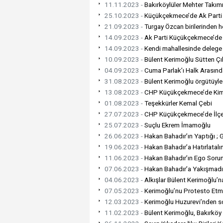
11.11.2023 -
Bakırköylüler Mehter Takımı
25.10.2023 -
Küçükçekmece’de Ak Parti 
21.09.2023 -
Turgay Özcan birilerinden 
14.09.2023 -
Ak Parti Küçükçekmece’de h
14.09.2023 -
Kendi mahallesinde delege 
10.09.2023 -
Bülent Kerimoğlu Sütten Çı
04.09.2023 -
Cuma Parlak’ı Halk Arasınd
31.08.2023 -
Bülent Kerimoğlu örgütüyle 
13.08.2023 -
CHP Küçükçekmece’de Kim 
01.08.2023 -
Teşekkürler Kemal Çebi
27.07.2023 -
CHP Küçükçekmece’de İlçe 
25.07.2023 -
Suçlu Ekrem İmamoğlu
26.06.2023 -
Hakan Bahadır’ın Yaptığı ;
19.06.2023 -
Hakan Bahadır’a Hatırlatalı
11.06.2023 -
Hakan Bahadır’ın Ego Soru
07.06.2023 -
Hakan Bahadır’a Yakışmad
04.06.2023 -
Alkışlar Bülent Kerimoğlu’n
07.05.2023 -
Kerimoğlu’nu Protesto Etme
12.03.2023 -
Kerimoğlu Huzurevi’nden so
11.02.2023 -
Bülent Kerimoğlu, Bakırköy