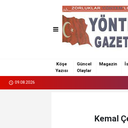
Köşe
Güncel
Magazin
İ
Yazısı
Olaylar
09.08.2026
Kemal Çe