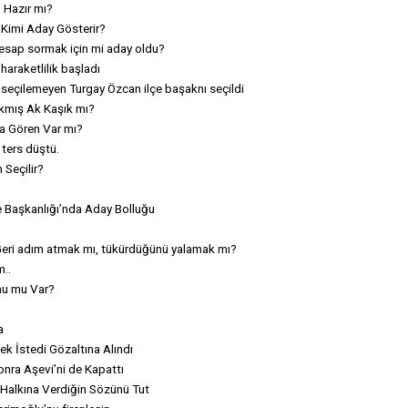
 Hazır mı?
Kimi Aday Gösterir?
hesap sormak için mi aday oldu?
araketlilik başladı
seçilemeyen Turgay Özcan ilçe başaknı seçildi
kmış Ak Kaşık mı?
a Gören Var mı?
ters düştü.
Seçilir?
Başkanlığı’nda Aday Bolluğu
 Geri adım atmak mı, tükürdüğünü yalamak mı?
m..
nu mu Var?
ı
a
k İstedi Gözaltına Alındı
nra Aşevi’ni de Kapattı
 Halkına Verdiğin Sözünü Tut