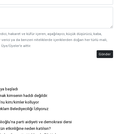
edici, hakaret ve küfür içeren, aşağılayıcı, küçük düşürücü, kaba,
 verici ya da benzeri niteliklerde içeriklerden doğan her türlü mali,
 Üye/Üyeler’e aittir.
Gönder
aya başladı
ak kimsenin haddi değildir.
nu kim/kimler kolluyor
lam Belediyeciliği İzliyoruz
ıoğlu’na parti aidiyeti ve demokrasi dersi
ün etkinliğine neden katılsın?