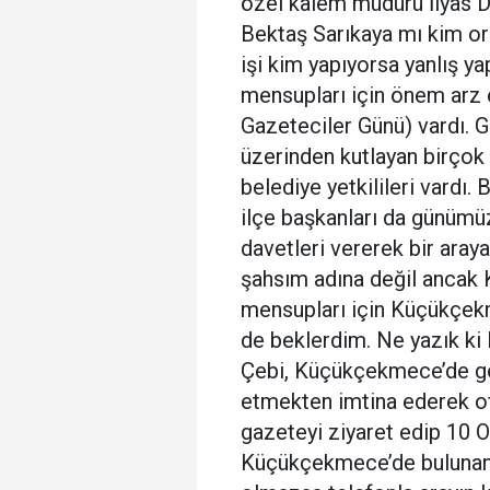
özel kalem müdürü İlyas D
Bektaş Sarıkaya mı kim or
işi kim yapıyorsa yanlış 
mensupları için önem arz
Gazeteciler Günü) vardı. 
üzerinden kutlayan birçok s
belediye yetkilileri vardı. 
ilçe başkanları da günümü
davetleri vererek bir aray
şahsım adına değil anca
mensupları için Küçükçekm
de beklerdim. Ne yazık k
Çebi, Küçükçekmece’de gör
etmekten imtina ederek ofis
gazeteyi ziyaret edip 10 O
Küçükçekmece’de bulunan 