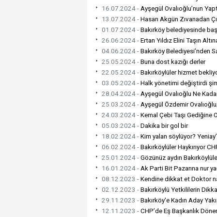
16.07.2024 -
Ayşegül Ovalıoğlu’nun Yapt
13.07.2024 -
Hasan Akgün Zıvanadan Ç
01.07.2024 -
Bakırköy belediyesinde baş
26.06.2024 -
Ertan Yıldız Elini Taşın Alt
04.06.2024 -
Bakırköy Belediyesi’nden S
25.05.2024 -
Buna dost kazığı derler
22.05.2024 -
Bakırköylüler hizmet bekliyo
03.05.2024 -
Halk yönetimi değiştirdi şi
28.04.2024 -
Ayşegül Ovalıoğlu Ne Kadar
25.03.2024 -
Ayşegül Özdemir Ovalıoğlu
24.03.2024 -
Kemal Çebi Taşı Gediğine 
05.03.2024 -
Dakika bir gol bir
18.02.2024 -
Kim yalan söylüyor? Yenia
06.02.2024 -
Bakırköylüler Haykırıyor CH
25.01.2024 -
Gözünüz aydın Bakırköylüle
16.01.2024 -
Ak Parti Bit Pazarına nur y
08.12.2023 -
Kendine dikkat et Doktor nar
02.12.2023 -
Bakırköylü Yetkililerin Dikka
29.11.2023 -
Bakırköy'e Kadın Aday Yakı
12.11.2023 -
CHP’de Eş Başkanlık Dönem