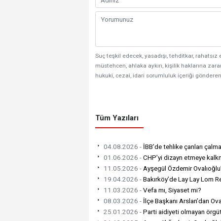
Suç teşkil edecek, yasadışı, tehditkar, rahatsız 
müstehcen, ahlaka aykırı, kişilik haklarına zarar
hukuki, cezai, idari sorumluluk içeriği gönderen
Tüm Yazıları
04.08.2026 -
İBB’de tehlike çanları çalm
01.06.2026 -
CHP’yi dizayn etmeye kalkm
11.05.2026 -
Ayşegül Özdemir Ovalıoğlu’
19.04.2026 -
Bakırköy’de Lay Lay Lom Rek
11.03.2026 -
Vefa mı, Siyaset mi?
08.03.2026 -
İlçe Başkanı Arslan’dan Oval
25.01.2026 -
Parti aidiyeti olmayan örgüt