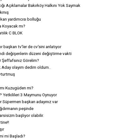
ığı Açıklamalar Bakırköy Halkını Yok Saymak
ıkmış
kan yardımcısı bolluğu
ına Koyacak mı?
atılık C BLOK
r başkan tv’ler de cv'sini anlatıyor
mdi değişenlerin düzeni değiştirme vakti
 Şeffafsınız Görelim?
; Aday olayım dedim oldum..
Oturtmuş
y’mı Kuzugüden mi?
P Yetkilileri 3 Maymunu Oynuyor
r Süpermen başkan adayınız var
ağdırmanın peşinde
sisizm başlıyor olabilir.
tine!!
şır
i mi Başladı?