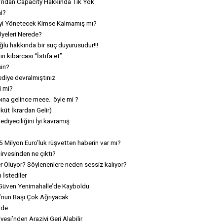
’ndan Capacity Hakkında Tık Yok
mi?
yi Yönetecek Kimse Kalmamış mı?
Üyeleri Nerede?
lu hakkında bir suç duyurusudur!!!
 kibarcası “İstifa et”
sin?
diye devralmıştınız
i mi?
pına gelince meee.. öyle mi ?
üt İkrardan Gelir)
ediyeciliğini İyi kavramış
 Milyon Euro’luk rüşvetten haberin var mı?
rvesinden ne çıktı?
r Oluyor? Söylenenlere neden sessiz kalıyor?
 İstediler
 Güven Yenimahalle’de Kayboldu
’nun Başı Çok Ağrıyacak
rde
esi’nden Araziyi Geri Alabilir