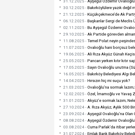
31.12.2025 -
Ayşegül Özdemir Ovalıoğlu
30.12.2025 -
Bakırköylülere yazık değil 
21.12.2025 -
Küçükçekmece’de Ak Parti
06.12.2025 -
Başkanlar Sergi de Meclis 
02.11.2025 -
Bu Ayşegül Özdemir Ovalıoğ
29.10.2025 -
Ak Partide görevden almanın
11.08.2025 -
Temel Polat neyin peşinde
11.07.2025 -
Ovalıoğlu hani borçsuz bele
19.06.2025 -
Ali Rıza Akyüz Günah Keçis
25.05.2025 -
Pancarı yerken kıtır kıtır sa
17.05.2025 -
Sayın Ovalıoğlu unutma (Sük
16.05.2025 -
Bakırköy Belediyesi Algı Bel
14.04.2025 -
Hırsızın hiç mi suçu yok?
21.03.2025 -
Ovalıoğlu’na sormak lazım;5
12.02.2025 -
Özel, İmamoğlu ve Yavaş Zi
31.01.2025 -
Akyüz’e sormak lazım; Nele
27.10.2024 -
A. Rıza Akyüz; Aylık 500 Bin
23.09.2024 -
Ayşegül Ovalıoğlu’na Olan
08.08.2024 -
Ayşegül Özdemir Ovalıoğlu
03.08.2024 -
Cuma Parlak’da itibar yerle
31.07.2024 -
Emlak Bank Bakırköy Belediy