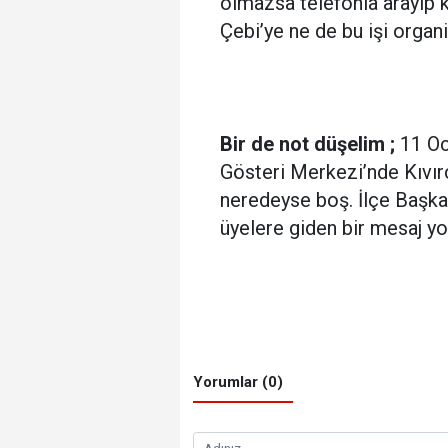
olmazsa telefonla arayıp 
Çebi’ye ne de bu işi orga
Bir de not düşelim ;
11 Oc
Gösteri Merkezi’nde Kıvırc
neredeyse boş. İlçe Başka
üyelere giden bir mesaj y
Yorumlar (0)